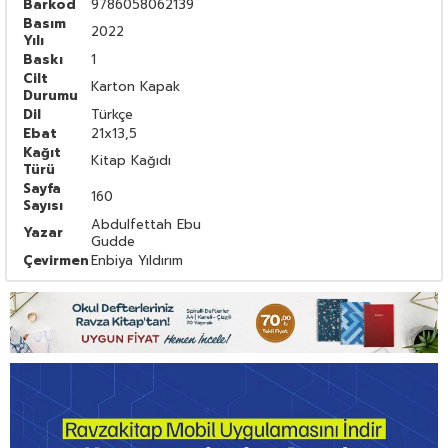
Barkod
9786058062139
Basım
2022
Yılı
Baskı
1
Cilt
Karton Kapak
Durumu
Dil
Türkçe
Ebat
21x13,5
Kağıt
Kitap Kağıdı
Türü
Sayfa
160
Sayısı
Abdulfettah Ebu
Yazar
Gudde
Çevirmen
Enbiya Yıldırım