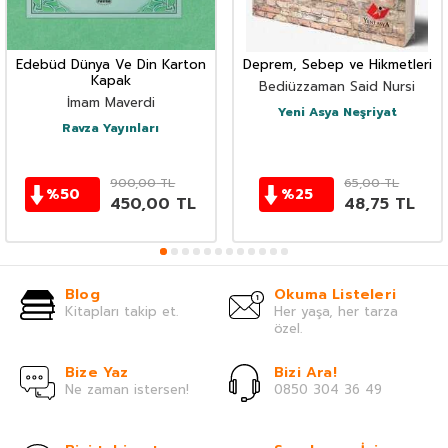
Edebüd Dünya Ve Din Karton
Deprem, Sebep ve Hikmetleri
Kapak
Bediüzzaman Said Nursi
İmam Maverdi
Yeni Asya Neşriyat
Ravza Yayınları
900,00
TL
65,00
TL
%
50
%
25
450,00
TL
48,75
TL
Blog
Okuma Listeleri
Kitapları takip et.
Her yaşa, her tarza
özel.
Bize Yaz
Bizi Ara!
Ne zaman istersen!
0850 304 36 49