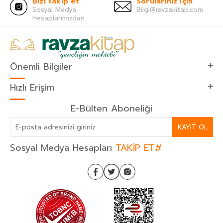
Bizi takip et
Sorularınız İçin
Sosyal Medya
Bilgi@ravzakitap.com
Hesaplarımızdan
Önemli Bilgiler
Hızlı Erişim
E-Bülten Aboneliği
KAYIT OL
Sosyal Medya Hesapları
TAKİP ET#