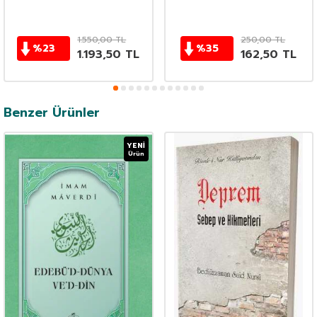
1.550,00
TL
250,00
TL
%
23
%
35
1.193,50
TL
162,50
TL
Benzer Ürünler
YENI
Ürün