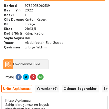
Barkod
9786058062139
Basım Yılı
2022
Baskı
1
Cilt Durumu
Karton Kapak
Dil
Türkçe
Ebat
21x13,5
Kağıt Türü
Kitap Kağıdı
Sayfa Sayısı
160
Yazar
Abdulfettah Ebu Gudde
Çevirmen
Enbiya Yıldırım
Favorilerime Ekle
Paylaş
Ürün Açıklaması
Yorumlar (9)
Ödeme Seçenekleri
Tav
Kitap Açıklaması
Sahip olduğumuz en büyük
nimetlerden biri olmasına