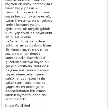
rağmen en kolay harcadığımız
nimet hiç şüphesiz ki
zamandır. Bu eser kum saati
misali her gün eksilmeye yüz
tutan hayatımızı en iyi şekilde
verimli kılmanın yolunu
aydınlatan bir meşale gibidir.
Bunu yaparken de hayatlarını
en güzel şekilde
değerlendirmiş ve bizlere
yüklü bir miras bırakmış İslam
âlimlerinin hayatlarından ve
sözlerinden bir demet
sunmaktadır. Mazimizdeki
güzellikleri ortaya koyan bu
çalışma vakitlerini dolu dolu
geçirme hususunda herkesi
teşvik etmektedir. Eserin
sahibinin yetmişten fazla
çalışmasının bulunması ve
çağımızın en önde gelen
hadisçilerinden biri olması
kitabın kıymetini daha da
artırmaktadır.
Kitap Özellikleri