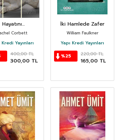
Hayatını
İki Hamlede Zafer
irmelisin Rainer
achel Corbett
William Faulkner
ria Rilke ve
uste Rodin'in
 Kredi Yayınları
Yapı Kredi Yayınları
Hikayesi
400,00
TL
220,00
TL
5
%
25
300,00
TL
165,00
TL