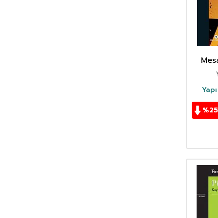
Daniel F. Galouye
(1)
Daniel L. Schacter
(1)
Daniel M. Davis
(2)
Danielle Noreau
(3)
David Miles
(2)
Mesa
Demir Özlü
(6)
Deniz Gezgin
(3)
Derviş Zaim
(2)
Yapı
Derya Bengi
(5)
%
25
Diane Cook
(1)
Didem Şenol
(1)
Dilşah Özdinç
(3)
Dionysisos Byzantios
(1)
Doğan Gündüz
(10)
Doğan Tekeli
(2)
Dominique Paquet
(1)
Dorothy Baker
(1)
Dr Mustafa Duman
(2)