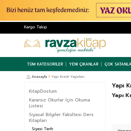
Kargo Takip
TÜM KATEGORILER
YENI ÇIKANLAR
ÇOK SATANL
Anasayfa
Yapı Kredi Yayınları
Yapı K
KitapDostum
Yapı Kr
Kararsız Okurlar İçin Okuma
Listesi
Siyasal Bilgiler Fakültesi Ders
Kitapları
Siyasi Tarih