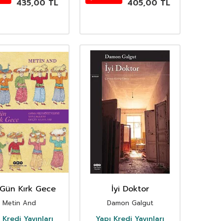
435,00
TL
405,00
TL
 Gün Kırk Gece
İyi Doktor
Metin And
Damon Galgut
 Kredi Yayınları
Yapı Kredi Yayınları