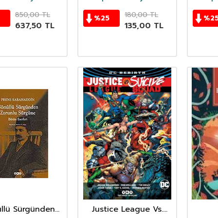
850,00
TL
180,00
TL
%
25
%
2
637,50
TL
135,00
TL
llü Sürgünden
Justice League Vs.