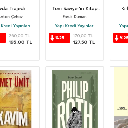
vda Trajedi
Tom Sawyer'ın Kitap
Kır
Okuduğu Kulübe
Anton Çehov
Faruk Duman
 Kredi Yayınları
Yapı Kredi Yayınları
Yapı
260,00
TL
170,00
TL
%
25
%
2
195,00
TL
127,50
TL