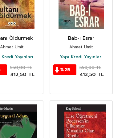
tanı Öldürmek
Bab-ı Esrar
Ahmet Ümit
Ahmet Ümit
 Kredi Yayınları
Yapı Kredi Yayınları
550,00
TL
550,00
TL
5
%
25
412,50
TL
412,50
TL