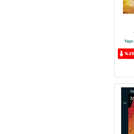
Chantal Janisson
(4)
Charles Darwin
(2)
Charles Dickens
(1)
Charles S. Peirce
(1)
Christina Burrus
(1)
Yapı
Christina Rossetti
(1)
Christopher Bollas
(4)
%
25
Christopher Isherwood
(7)
Çiğdem Kaplangı
(9)
Claire Clement
(5)
Claire Kilroy
(1)
Claude Hagege
(1)
Claudio Magris
(8)
Clive Gifford
(1)
D.H. Lawrence
(2)
Dag Solstad
(8)
Damon Galgut
(3)