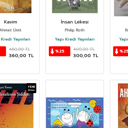
Kavim
İnsan Lekesi
Değişt
Ahmet Ümit
Philip Roth
R
Ma
Aug
 Kredi Yayınları
Yapı Kredi Yayınları
Yapı
480,00
TL
400,00
TL
%
25
%
2
360,00
TL
300,00
TL
YENI
Ürün