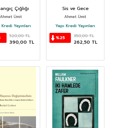
langıç Çığlığı
Sis ve Gece
Ahmet Ümit
Ahmet Ümit
 Kredi Yayınları
Yapı Kredi Yayınları
520,00
TL
350,00
TL
5
%
25
390,00
TL
262,50
TL