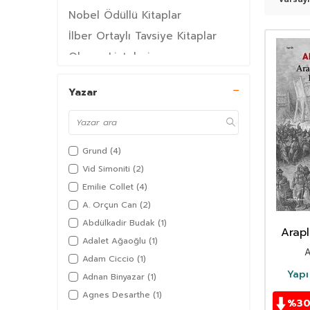
Nobel Ödüllü Kitaplar
İlber Ortaylı Tavsiye Kitaplar
Okuma Listeleri
Taha Kılınç'ın Tavsiye Okuma
Listesi
Yazar
İbrahim Kalın'ın Tavsiye Ettiği
Kitaplar
Edebiyat Fakültesi Ders Kitapları
Grund
(4)
Türk Dili ve Edebiyatı
Vid Simoniti
(2)
Tarih
Emilie Collet
(4)
Felsefe
A. Orçun Can
(2)
Arkeoloji
Abdülkadir Budak
(1)
Arap
Çok Satanlarda Kitaplarda
Adalet Ağaoğlu
(1)
Ha
A
Kampanya
Adam Ciccio
(1)
Yapı
Türkiye'de En Çok Satan 30
Adnan Binyazar
(1)
Kitap
Agnes Desarthe
(1)
%
3