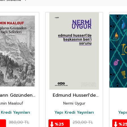
ların Gözünden
Edmund Husserl'de
çlı Seferleri
Başkasının Ben'i
min Maalouf
Nermi Uygur
Sorunu
 Kredi Yayınları
Yapı Kredi Yayınları
Yapı
380,00
TL
250,00
TL
0
%
25
%
2