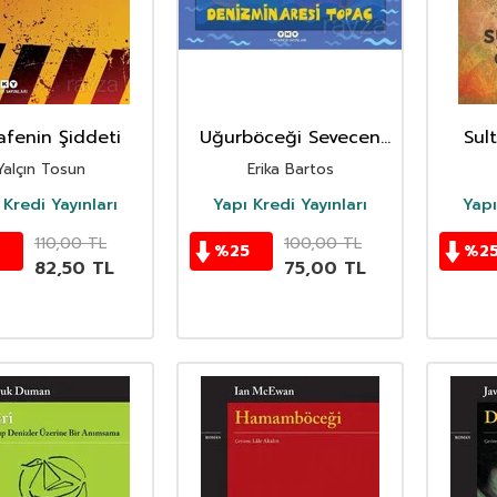
fenin Şiddeti
Uğurböceği Sevecen
Sul
İle Salyangoz
Yalçın Tosun
Erika Bartos
Tomurcuk 33:
Denizminaresi Topaç
 Kredi Yayınları
Yapı Kredi Yayınları
Yapı
110,00
TL
100,00
TL
%
25
%
2
82,50
TL
75,00
TL