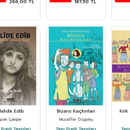
266,00
TL
187,50
TL
alide Edib
Bizans Kaçkınları
Kırk
İpek Çalışlar
Muzaffer Özgüleş
 Kredi Yayınları
Yapı Kredi Yayınları
Yapı