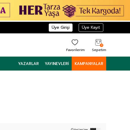
Üye Girişi
Üye Kayıt
0
Favorilerim
Sepetim
YAZARLAR
YAYINEVLERI
KAMPANYALAR
Görünüm :