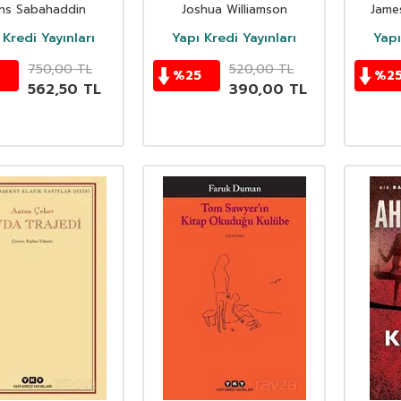
unlu Sürgüne-
Suicide Squad
ns Sabahaddin
Joshua Williamson
Jame
tün Eserleri
 Kredi Yayınları
Yapı Kredi Yayınları
Yapı
750,00
TL
520,00
TL
%
25
%
2
562,50
TL
390,00
TL