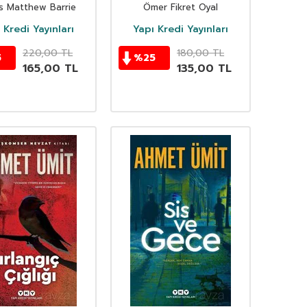
s Matthew Barrie
Ömer Fikret Oyal
 Kredi Yayınları
Yapı Kredi Yayınları
220,00
TL
180,00
TL
5
%
25
165,00
TL
135,00
TL