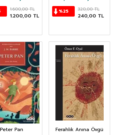
1.600,00
TL
320,00
TL
5
%
25
1.200,00
TL
240,00
TL
Peter Pan
Ferahlık Anına Övgü