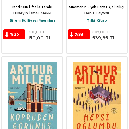
Medinetü’l-fazıla-Farabi
Sinemanın Siyah Beyaz Çekiciliği
Hüseyin İsmail Mekki
Deniz Dayanır
Biruni Külliyesi Yayınları
Tilki Kitap
200,00
TL
805,00
TL
%
25
%
33
150,00
TL
539,35
TL