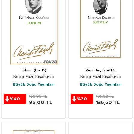
Tohum (kod15)
Reis Bey (kod17)
Necip Fazıl Kısakürek
Necip Fazıl Kısakürek
Büyük Doğu Yayınları
Büyük Doğu Yayınları
160,00
TL
195,00
TL
%
40
%
30
96,00
TL
136,50
TL