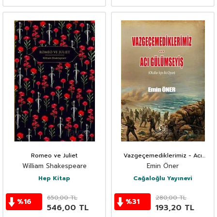
Romeo ve Juliet
Vazgeçemediklerimiz - Acı
Gülümseyiş
William Shakespeare
Emin Öner
Hep Kitap
Cağaloğlu Yayınevi
650,00
TL
280,00
TL
%
16
%
31
546,00
TL
193,20
TL