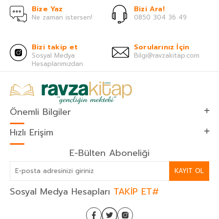
Bize Yaz
Bizi Ara!
Ne zaman istersen!
0850 304 36 49
Bizi takip et
Sorularınız İçin
Sosyal Medya
Bilgi@ravzakitap.com
Hesaplarımızdan
Önemli Bilgiler
Hızlı Erişim
E-Bülten Aboneliği
KAYIT OL
Sosyal Medya Hesapları
TAKİP ET#