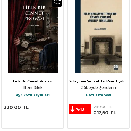
YENI
Ürün
Lirik Bir Cinnet Provası
Süleyman Şevket Tanlı'nın Tiyatro
Eserleri (Mektep Temsilleri)
İlhan Dilek
Zübeyde Şenderin
Ayrıkotu Yayınları
Gazi Kitabevi
220,00
TL
250,00
TL
%
13
217,50
TL