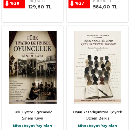
180,00
TL
800,00
TL
%
28
%
27
129,60
TL
584,00
TL
Türk Tiyatro Eğitiminde
Oyun Yazarlığımızda Çeyrek
Oyunculuk
Yüzyıl 200-2025 Cilt 2
Sinem Kaya
Özlem Belkıs
Mitosboyut Yayınları
Mitosboyut Yayınları