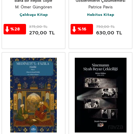
Bana Bir Replik Söyle
Gösterimlerin Çözümlemesi
M. Ömer Güngören
Patrice Pavis
Çalıkuşu Kitap
Habitus Kitap
375,00
TL
750,00
TL
%
28
%
16
270,00
TL
630,00
TL