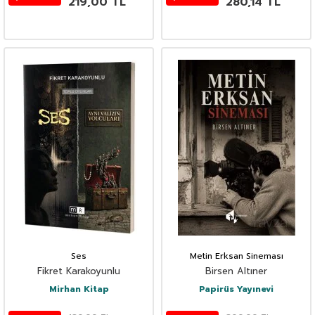
219,00
TL
280,14
TL
Ses
Metin Erksan Sineması
Fikret Karakoyunlu
Birsen Altıner
Mirhan Kitap
Papirüs Yayınevi