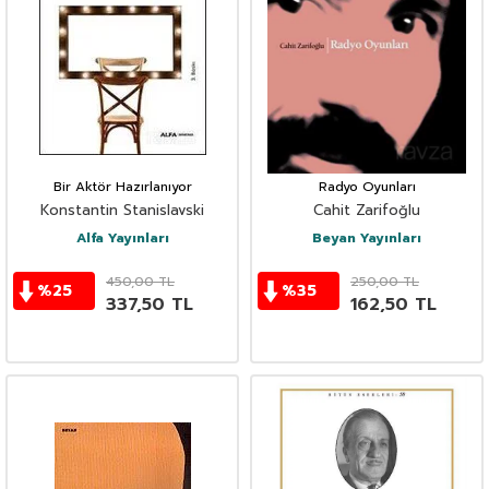
Bir Aktör Hazırlanıyor
Radyo Oyunları
Konstantin Stanislavski
Cahit Zarifoğlu
Alfa Yayınları
Beyan Yayınları
450,00
TL
250,00
TL
%
25
%
35
337,50
TL
162,50
TL