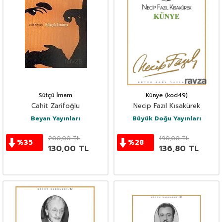
Sütçü İmam
Künye (kod49)
Cahit Zarifoğlu
Necip Fazıl Kısakürek
Beyan Yayınları
Büyük Doğu Yayınları
200,00
TL
190,00
TL
%
35
%
28
130,00
TL
136,80
TL