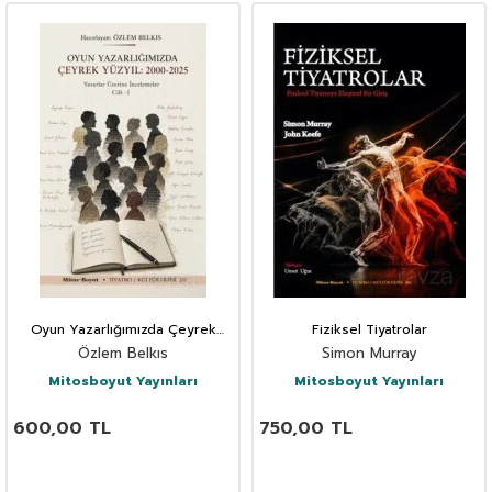
Oyun Yazarlığımızda Çeyrek
Fiziksel Tiyatrolar
Yüzyıl 200-2025 Cilt 1
Özlem Belkıs
Simon Murray
Mitosboyut Yayınları
Mitosboyut Yayınları
600,00
TL
750,00
TL