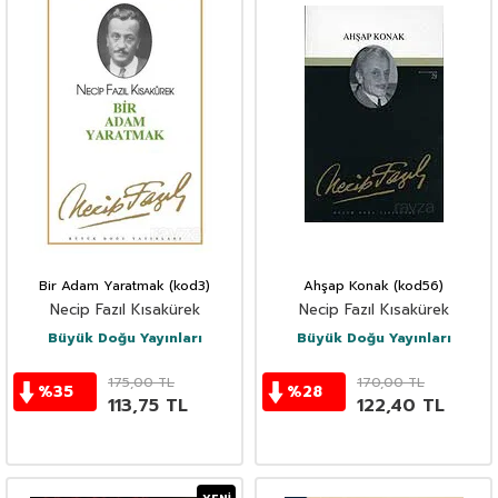
Bir Adam Yaratmak (kod3)
Ahşap Konak (kod56)
Necip Fazıl Kısakürek
Necip Fazıl Kısakürek
Büyük Doğu Yayınları
Büyük Doğu Yayınları
175,00
TL
170,00
TL
%
35
%
28
113,75
TL
122,40
TL