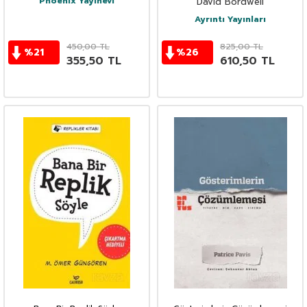
Phoenix Yayınevi
David Bordwell
Ayrıntı Yayınları
450,00
TL
825,00
TL
%
21
%
26
355,50
TL
610,50
TL