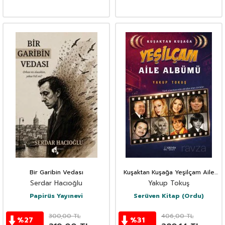
Bir Garibin Vedası
Kuşaktan Kuşağa Yeşilçam Aile
Albümü
Serdar Hacıoğlu
Yakup Tokuş
Papirüs Yayınevi
Serüven Kitap (Ordu)
300,00
TL
406,00
TL
%
27
%
31