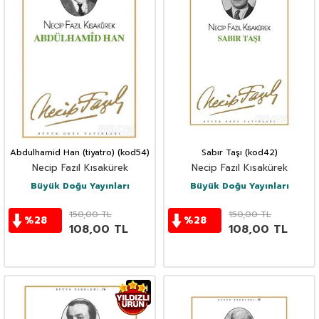
Abdulhamid Han (tiyatro) (kod54)
Sabır Taşı (kod42)
Necip Fazıl Kısakürek
Necip Fazıl Kısakürek
Büyük Doğu Yayınları
Büyük Doğu Yayınları
150,00
TL
150,00
TL
%
28
%
28
108,00
TL
108,00
TL
YENI
Ürün