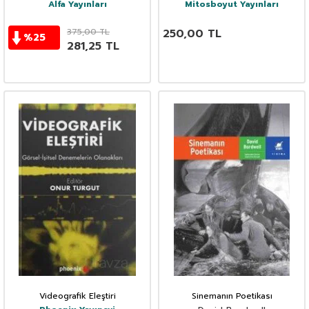
Alfa Yayınları
Mitosboyut Yayınları
375,00
TL
250,00
TL
%
25
281,25
TL
Videografik Eleştiri
Sinemanın Poetikası