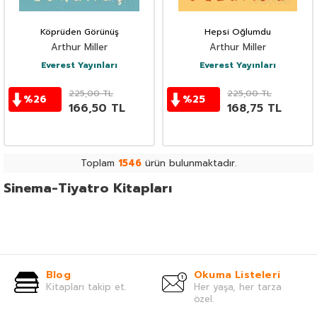
Köprüden Görünüş
Hepsi Oğlumdu
Arthur Miller
Arthur Miller
Everest Yayınları
Everest Yayınları
225,00
TL
225,00
TL
%
26
%
25
166,50
TL
168,75
TL
Toplam
1546
ürün bulunmaktadır.
Sinema-Tiyatro Kitapları
Blog
Okuma Listeleri
Kitapları takip et.
Her yaşa, her tarza
özel.