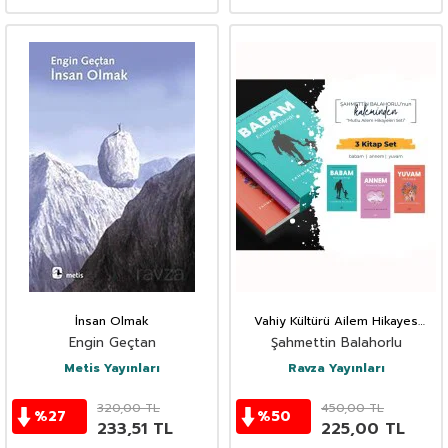
İnsan Olmak
Vahiy Kültürü Ailem Hikayes
Serisi 3 Kitap
Engin Geçtan
Şahmettin Balahorlu
Metis Yayınları
Ravza Yayınları
320,00
TL
450,00
TL
%
27
%
50
233,51
TL
225,00
TL