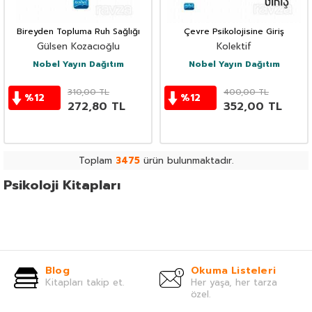
Bireyden Topluma Ruh Sağlığı
Çevre Psikolojisine Giriş
Gülsen Kozacıoğlu
Kolektif
Nobel Yayın Dağıtım
Nobel Yayın Dağıtım
310,00
TL
400,00
TL
%
12
%
12
272,80
TL
352,00
TL
Toplam
3475
ürün bulunmaktadır.
Psikoloji Kitapları
Blog
Okuma Listeleri
Kitapları takip et.
Her yaşa, her tarza
özel.