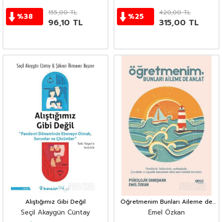
155,00
TL
420,00
TL
%
38
%
25
96,10
TL
315,00
TL
Alıştığımız Gibi Değil
Öğretmenim Bunları Aileme de
Anlat
Seçil Akaygün Cüntay
Emel Özkan