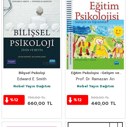
Bilişsel Psikoloji
Eğitim Psikolojisi -Gelişim ve
Öğrenme
Edward E. Smith
Prof. Dr. Ramazan Arı
Nobel Yayın Dağıtım
Nobel Yayın Dağıtım
750,00
TL
500,00
TL
%
12
%
12
660,00
TL
440,00
TL