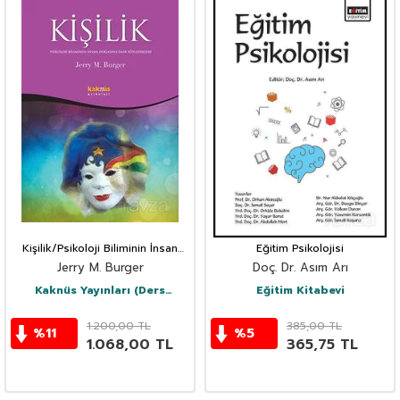
Kişilik/Psikoloji Biliminin İnsan
Eğitim Psikolojisi
Doğasına Dair Söyledikleri
Jerry M. Burger
Doç. Dr. Asım Arı
Kaknüs Yayınları (Ders
Eğitim Kitabevi
Kitapları)
1.200,00
TL
385,00
TL
%
11
%
5
1.068,00
TL
365,75
TL