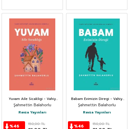
Yuvam Aile Sicakligi - Vahiy
Babam Evimizin Diregi - Vahiy
Kültürü Ailem Hikaye Serisi-3
Kültürü Ailem Hikaye Serisi-1
Şahmettin Balahorlu
Şahmettin Balahorlu
Ravza Yayınları
Ravza Yayınları
150,00
TL
150,00
TL
%
46
%
46