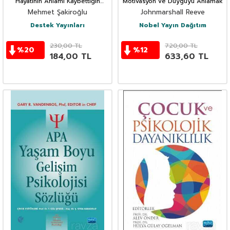
Hayatının Anlamı Kaybettiğin
Motivasyon ve Duyguyu Anlamak
Yerde / Mutsuz değil
Mehmet Şakiroğlu
Johnmarshall Reeve
Mutlusuzsun!
Destek Yayınları
Nobel Yayın Dağıtım
230,00
TL
720,00
TL
%
20
%
12
184,00
TL
633,60
TL