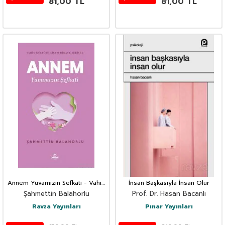
81,00
TL
81,00
TL
Annem Yuvamizin Sefkati - Vahiy
İnsan Başkasıyla İnsan Olur
Kültürü Ailem Hikaye Serisi-2
Şahmettin Balahorlu
Prof. Dr. Hasan Bacanlı
Ravza Yayınları
Pınar Yayınları