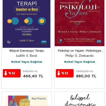
Bilişsel Davranışcı Terapi
Psikoloji ve Yaşam -Psikolojiye
Temelleri ve Ötesi
Giriş
Judith S. Beck
Philip G. Zimbardo
Nobel Yayın Dağıtım
Nobel Yayın Dağıtım
530,00
TL
1.000,00
TL
%
12
%
12
466,40
TL
880,00
TL