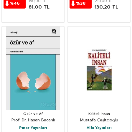
150,00
TL
210,00
TL
%
46
%
38
81,00
TL
130,20
TL
Özür ve Af
Kaliteli İnsan
Prof. Dr. Hasan Bacanlı
Mustafa Çeşitcioğlu
Pınar Yayınları
Alfa Yayınları