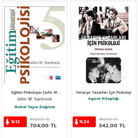
Eğitim Psikolojisi (John W.
Senaryo Yazarları İçin Psikoloji
Santrock)
Agora Kitaplığı
John W. Santrock
Nobel Yayın Dağıtım
800,00
TL
450,00
TL
%
12
%
24
704,00
TL
342,00
TL