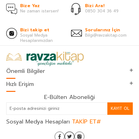
Bize Yaz
Bizi Ara!
Ne zaman istersen!
0850 304 36 49
Bizi takip et
Sorularınız İçin
Sosyal Medya
Bilgi@ravzakitap.com
Hesaplarımızdan
Önemli Bilgiler
Hızlı Erişim
E-Bülten Aboneliği
KAYIT OL
Sosyal Medya Hesapları
TAKİP ET#