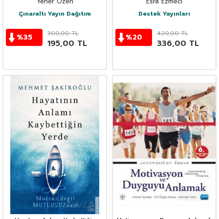
Yener Özen
Esra Ezmeci
Çınaraltı Yayın Dağıtım
Destek Yayınları
300,00
TL
420,00
TL
%
35
%
20
195,00
TL
336,00
TL