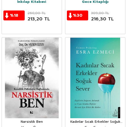
İnkılap Kitabevi
Gece Kitaplığı
260,00
TL
309,00
TL
%
18
%
30
213,20
TL
216,30
TL
Narsistik Ben
Kadınlar Sıcak Erkekler Soğuk
Sever