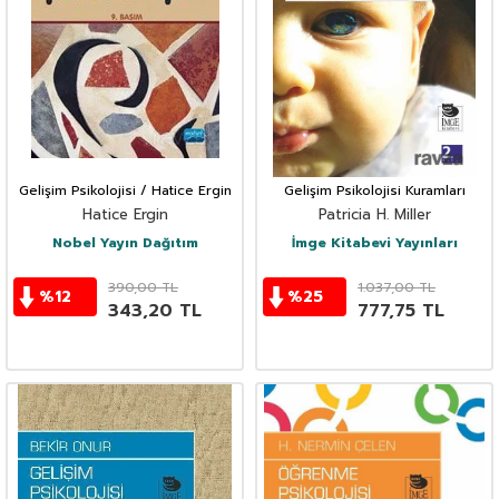
Gelişim Psikolojisi / Hatice Ergin
Gelişim Psikolojisi Kuramları
Hatice Ergin
Patricia H. Miller
Nobel Yayın Dağıtım
İmge Kitabevi Yayınları
390,00
TL
1.037,00
TL
%
12
%
25
343,20
TL
777,75
TL