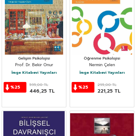
Gelişim Psikolojisi
Öğrenme Psikolojisi
Prof. Dr. Bekir Onur
Nermin Çelen
İmge Kitabevi Yayınları
İmge Kitabevi Yayınları
595,00
TL
295,00
TL
%
25
%
25
446,25
TL
221,25
TL