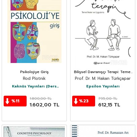
Psikolojiye Giriş
Bilişsel Davranışçı Terapi: Temel
İlkeler ve Uygulama
Rod Plotnik
Prof. Dr. M. Hakan Türkçapar
Kaknüs Yayınları (Ders
Epsilon Yayınları
Kitapları)
1.800,00
TL
795,00
TL
%
11
%
23
1.602,00
TL
612,15
TL