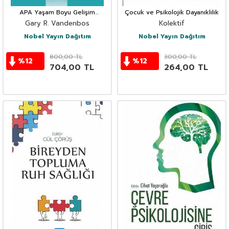
APA Yaşam Boyu Gelişim
Çocuk ve Psikolojik Dayanıklılık
Psikolojisi Sözlüğü
Gary R. Vandenbos
Kolektif
Nobel Yayın Dağıtım
Nobel Yayın Dağıtım
800,00
TL
300,00
TL
%
12
%
12
704,00
TL
264,00
TL