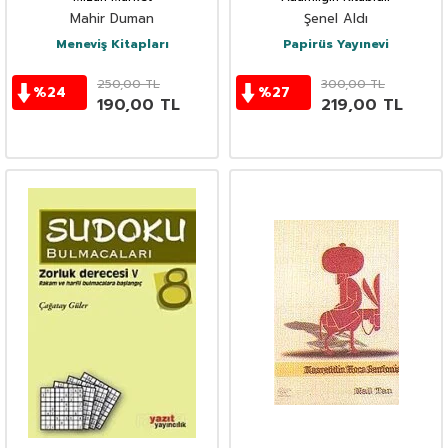
Mahir Duman
Şenel Aldı
Meneviş Kitapları
Papirüs Yayınevi
250,00
TL
300,00
TL
%
24
%
27
190,00
TL
219,00
TL