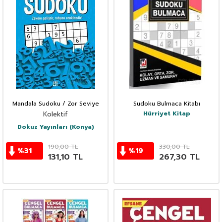
Mandala Sudoku / Zor Seviye
Sudoku Bulmaca Kitabı
Hürriyet Kitap
Kolektif
Dokuz Yayınları (Konya)
190,00
TL
330,00
TL
%
31
%
19
131,10
TL
267,30
TL