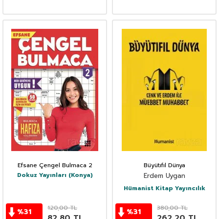
Efsane Çengel Bulmaca 2
Büyütıfıl Dünya
Dokuz Yayınları (Konya)
Erdem Uygan
Hümanist Kitap Yayıncılık
120,00
TL
380,00
TL
%
31
%
31
82,80
TL
262,20
TL