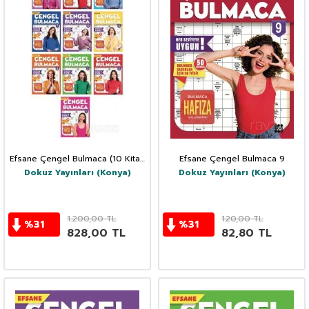
Efsane Çengel Bulmaca (10 Kitap
Efsane Çengel Bulmaca 9
Takım)
Dokuz Yayınları (Konya)
Dokuz Yayınları (Konya)
1.200,00
TL
120,00
TL
%
31
%
31
828,00
TL
82,80
TL