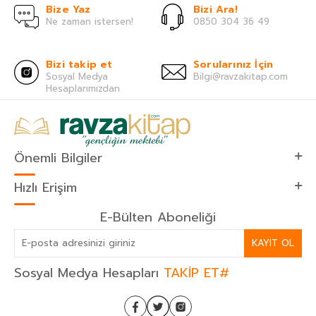
Bize Yaz
Bizi Ara!
Ne zaman istersen!
0850 304 36 49
Bizi takip et
Sorularınız İçin
Sosyal Medya
Bilgi@ravzakitap.com
Hesaplarımızdan
Önemli Bilgiler
Hızlı Erişim
E-Bülten Aboneliği
KAYIT OL
Sosyal Medya Hesapları
TAKİP ET#