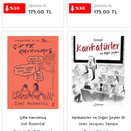
250,00
TL
250,00
TL
%
30
%
30
175,00
TL
175,00
TL
Çifte Kavrulmuş
Karikatürler ve Diğer Şeyler (6
Kitap Set)
İzel Rozental
Jean Jacques Sempe