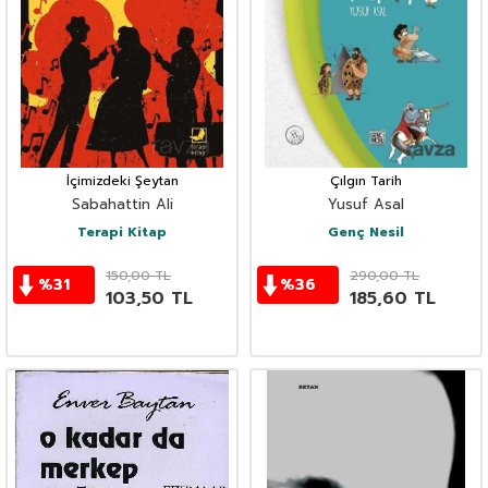
İçimizdeki Şeytan
Çılgın Tarih
Sabahattin Ali
Yusuf Asal
Terapi Kitap
Genç Nesil
150,00
TL
290,00
TL
%
31
%
36
103,50
TL
185,60
TL