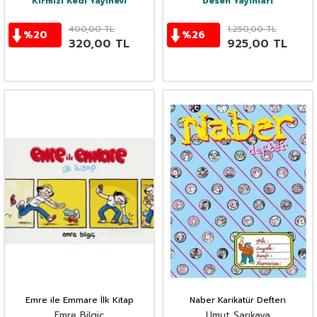
Kırmızı Kedi Yayınevi
Desen Yayınları
400,00
TL
1.250,00
TL
%
20
%
26
320,00
TL
925,00
TL
Emre ile Emmare İlk Kitap
Naber Karikatür Defteri
Emre Bilgiç
Umut Sarıkaya