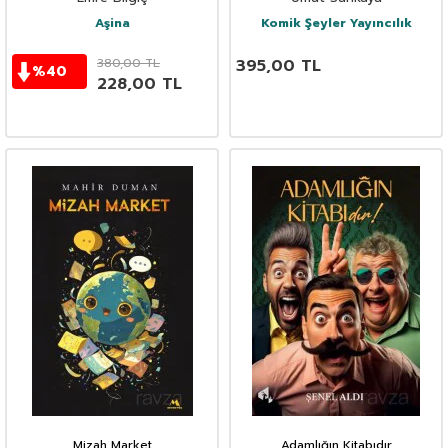
Aşina
Komik Şeyler Yayıncılık
380,00
TL
395,00
TL
%
40
228,00
TL
Mizah Market
Adamlığın Kitabıdır