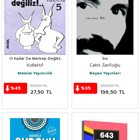
O Kadar Da Merkep Değiliz
İns
(Fıkra)
Kollektif
Cahit Zarifoğlu
Mevsim Yayıncılık
Beyan Yayınları
50,00
TL
210,00
TL
%
45
%
35
27,50
TL
136,50
TL