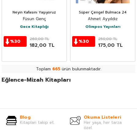
Neyin Kafasını Yaşıyoruz
Süper Çengel Bulmaca 24
Füsun Genç
Ahmet Ayyıldız
Gece Kitaplığı
Olimpos Yayınları
260,00
TL
250,00
TL
%
30
%
30
182,00
TL
175,00
TL
Toplam
665
ürün bulunmaktadır.
Eğlence-Mizah Kitapları
Blog
Okuma Listeleri
Kitapları takip et.
Her yaşa, her tarza
özel.