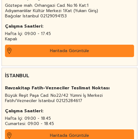
Göztepe mah. Orhangazi Cad. No:16 Kat:1
Adıyamanlılar Kültür Merkezi 1.Kat (Yukarı Giriş)
Bağcılar İstanbul 02129094153
Çalışma Saatleri:
Hafta İçi: 09.00 - 17.45
Kapalı
Haritada Görüntüle
İSTANBUL
Ravzakitap Fatih-Vezneciler Teslimat Noktası
Büyük Reşit Paşa Cad. No22/42 Yümni İş Merkezi
Fatih/Vezneciler İstanbul 02125284617
Çalışma Saatleri:
Hafta İçi: 09.00 - 18.45
Cumartesi: 09.00 - 18.45
Haritada Görüntüle