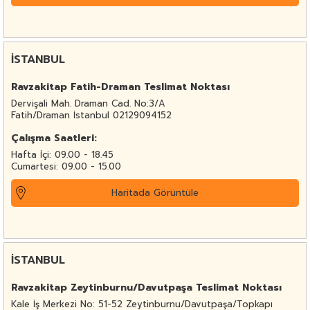
İSTANBUL
Ravzakitap Fatih-Draman Teslimat Noktası
Dervişali Mah. Draman Cad. No:3/A
Fatih/Draman İstanbul 02129094152
Çalışma Saatleri:
Hafta İçi: 09.00 - 18.45
Cumartesi: 09.00 - 15.00
Haritada Görüntüle
İSTANBUL
Ravzakitap Zeytinburnu/Davutpaşa Teslimat Noktası
Kale İş Merkezi No: 51-52 Zeytinburnu/Davutpaşa/Topkapı