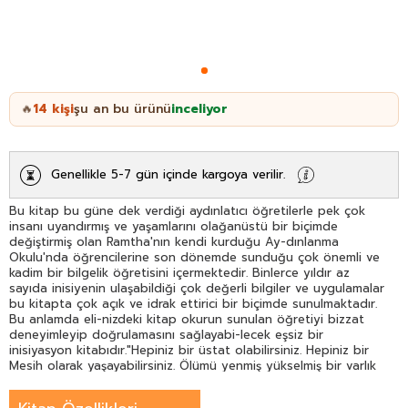
14
kişi
şu an bu ürünü
inceliyor
🔥
Genellikle 5-7 gün içinde kargoya verilir.
Bu kitap bu güne dek verdiği aydınlatıcı öğretilerle pek çok
insanı uyandırmış ve yaşamlarını olağanüstü bir biçimde
değiştirmiş olan Ramtha'nın kendi kurduğu Ay-dınlanma
Okulu'nda öğrencilerine son dönemde sunduğu çok önemli ve
kadim bir bilgelik öğretisini içermektedir. Binlerce yıldır az
sayıda inisiyenin ulaşabildiği çok değerli bilgiler ve uygulamalar
bu kitapta çok açık ve idrak ettirici bir biçimde sunulmaktadır.
Bu anlamda eli-nizdeki kitap okurun sunulan öğretiyi bizzat
deneyimleyip doğrulamasını sağlayabi-lecek eşsiz bir
inisiyasyon kitabıdır."Hepiniz bir üstat olabilirsiniz. Hepiniz bir
Mesih olarak yaşayabilirsiniz. Ölümü yenmiş yükselmiş bir varlık
olarak yaşayabilirsiniz. Hepiniz bu ölümsüzlük potan-siyeline
sahipsiniz. Siz bu konuda bilgiye sahip olduğunuz için daha da