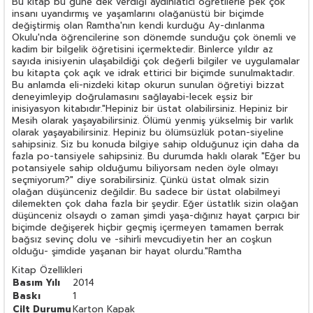
Bu kitap bu güne dek verdiği aydınlatıcı öğretilerle pek çok
insanı uyandırmış ve yaşamlarını olağanüstü bir biçimde
değiştirmiş olan Ramtha'nın kendi kurduğu Ay-dınlanma
Okulu'nda öğrencilerine son dönemde sunduğu çok önemli ve
kadim bir bilgelik öğretisini içermektedir. Binlerce yıldır az
sayıda inisiyenin ulaşabildiği çok değerli bilgiler ve uygulamalar
bu kitapta çok açık ve idrak ettirici bir biçimde sunulmaktadır.
Bu anlamda eli-nizdeki kitap okurun sunulan öğretiyi bizzat
deneyimleyip doğrulamasını sağlayabi-lecek eşsiz bir
inisiyasyon kitabıdır."Hepiniz bir üstat olabilirsiniz. Hepiniz bir
Mesih olarak yaşayabilirsiniz. Ölümü yenmiş yükselmiş bir varlık
olarak yaşayabilirsiniz. Hepiniz bu ölümsüzlük potan-siyeline
sahipsiniz. Siz bu konuda bilgiye sahip olduğunuz için daha da
fazla po-tansiyele sahipsiniz. Bu durumda haklı olarak "Eğer bu
potansiyele sahip olduğumu biliyorsam neden öyle olmayı
seçmiyorum?" diye sorabilirsiniz. Çünkü üstat olmak sizin
olağan düşünceniz değildir. Bu sadece bir üstat olabilmeyi
dilemekten çok daha fazla bir şeydir. Eğer üstatlık sizin olağan
düşünceniz olsaydı o zaman şimdi yaşa-dığınız hayat çarpıcı bir
biçimde değişerek hiçbir geçmiş içermeyen tamamen berrak
bağsız sevinç dolu ve -sihirli mevcudiyetin her an coşkun
olduğu- şimdide yaşanan bir hayat olurdu."Ramtha
Kitap Özellikleri
Basım Yılı
2014
Baskı
1
Cilt Durumu
Karton Kapak