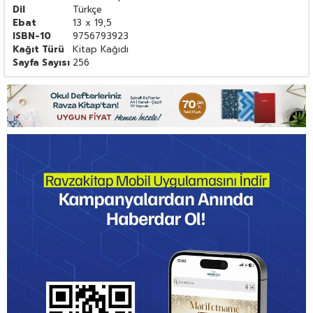
Dil
Türkçe
Ebat
13 x 19,5
ISBN-10
9756793923
Kağıt Türü
Kitap Kağıdı
Sayfa Sayısı
256