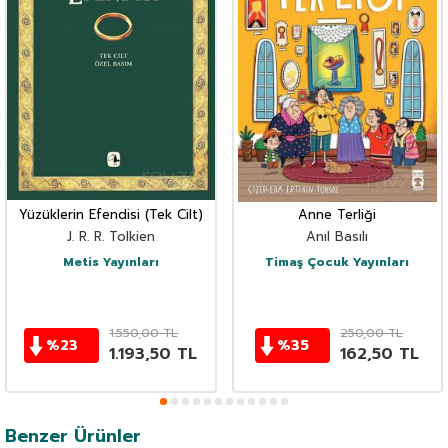
Yüzüklerin Efendisi (Tek Cilt)
Anne Terliği
J. R. R. Tolkien
Anıl Basılı
Metis Yayınları
Timaş Çocuk Yayınları
1.550,00
TL
250,00
TL
%
23
%
35
1.193,50
TL
162,50
TL
Benzer Ürünler