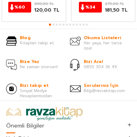
300,00
TL
275,00
TL
%
60
%
34
120,00
TL
181,50
TL
Blog
Okuma Listeleri
Kitapları takip et.
Her yaşa, her tarza
özel.
Bize Yaz
Bizi Ara!
Ne zaman istersen!
0850 304 36 49
Bizi takip et
Sorularınız İçin
Sosyal Medya
Bilgi@ravzakitap.com
Hesaplarımızdan
Önemli Bilgiler