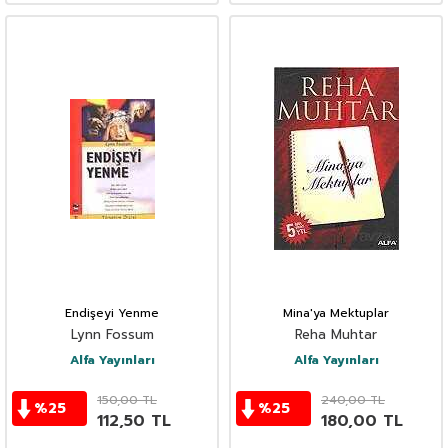
Endişeyi Yenme
Mina'ya Mektuplar
Lynn Fossum
Reha Muhtar
Alfa Yayınları
Alfa Yayınları
150,00
TL
240,00
TL
%
25
%
25
112,50
TL
180,00
TL