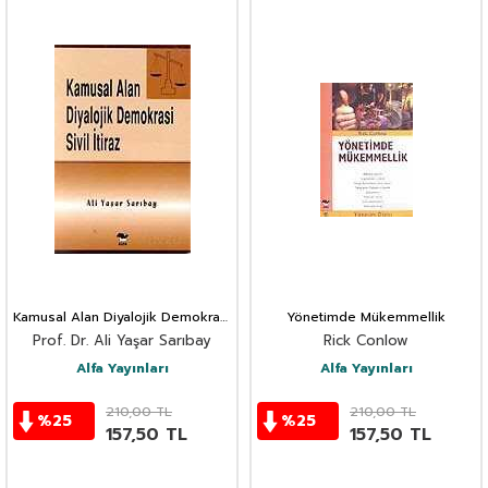
Kamusal Alan Diyalojik Demokrasi
Yönetimde Mükemmellik
Sivil İtiraz
Prof. Dr. Ali Yaşar Sarıbay
Rick Conlow
Alfa Yayınları
Alfa Yayınları
210,00
TL
210,00
TL
%
25
%
25
157,50
TL
157,50
TL