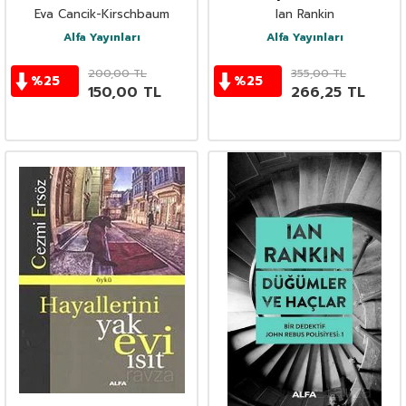
Rebus Polisiyesi 2
Eva Cancik-Kirschbaum
Ian Rankin
Alfa Yayınları
Alfa Yayınları
200,00
TL
355,00
TL
%
25
%
25
150,00
TL
266,25
TL