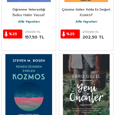
Öğrenme Yetersizliği
Çözüme Giden Yolda En Değerli
Deneyimler
Belkıs Halim Vassaf
Kolektif
Alfa Yayınları
Alfa Yayınları
210,00
TL
270,00
TL
%
25
%
25
157,50
TL
202,50
TL