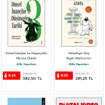
Dinsel İnançlar ve Düşünceler
Felsefeye Giriş
Tarihi 3
Mircea Eliade
Nigel Warburton
Alfa Yayınları
Alfa Yayınları
510,00
TL
375,00
TL
%
25
%
25
382,50
TL
281,25
TL