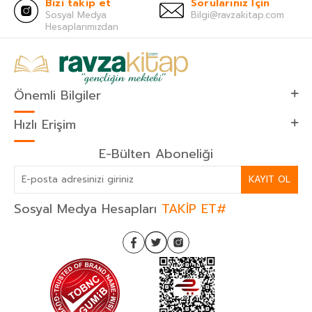
Bizi takip et
Sorularınız İçin
Sosyal Medya
Bilgi@ravzakitap.com
Hesaplarımızdan
Önemli Bilgiler
Hızlı Erişim
E-Bülten Aboneliği
KAYIT OL
Sosyal Medya Hesapları
TAKİP ET#