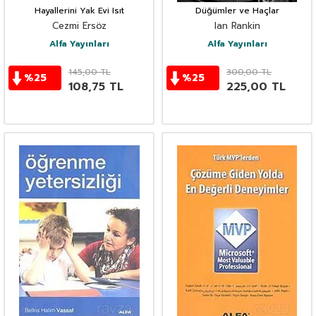
Hayallerini Yak Evi Isıt
Düğümler ve Haçlar
Cezmi Ersöz
Ian Rankin
Alfa Yayınları
Alfa Yayınları
145,00
TL
300,00
TL
%
25
%
25
108,75
TL
225,00
TL