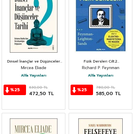
Dinsel İnançlar ve Düşünceler
Fizik Dersleri Cilt:2
Tarihi 2
Elektromanyetizma ve Madde
Mircea Eliade
Richard P. Feynman
Alfa Yayınları
Alfa Yayınları
630,00
TL
780,00
TL
%
25
%
25
472,50
TL
585,00
TL