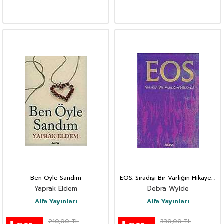
Ben Öyle Sandım
EOS: Sıradışı Bir Varlığın Hikayesi
(Ciltli)
Yaprak Eldem
Debra Wylde
Alfa Yayınları
Alfa Yayınları
210,00
TL
330,00
TL