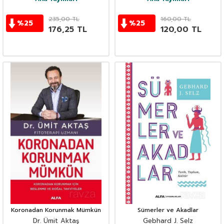
235,00
TL
160,00
TL
%
25
%
25
176,25
TL
120,00
TL
Koronadan Korunmak Mümkün
Sümerler ve Akadlar
Dr. Ümit Aktaş
Gebhard J. Selz