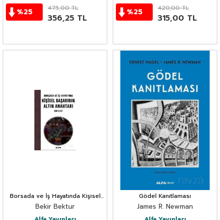
475,00
TL
420,00
TL
%
25
%
25
356,25
TL
315,00
TL
Borsada ve İş Hayatında Kişisel
Gödel Kanıtlaması
Başarının Altın Anahtarı
Bekir Bektur
James R. Newman
Alfa Yayınları
Alfa Yayınları