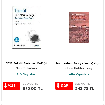
BEST Tekstil Terimler Sözlüğü
Postmodern Savaş / Yeni Çatışma
Politikası
Nuri Özbalkan
Chris Hables Gray
Alfa Yayınları
Alfa Yayınları
900,00
TL
325,00
TL
%
25
%
25
675,00
TL
243,75
TL