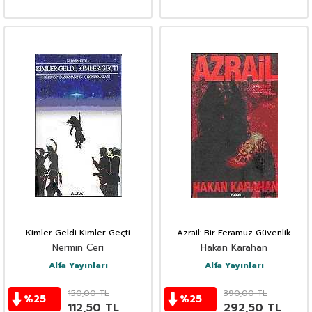
Kimler Geldi Kimler Geçti
Azrail: Bir Feramuz Güvenlik
Macerası
Nermin Ceri
Hakan Karahan
Alfa Yayınları
Alfa Yayınları
150,00
TL
390,00
TL
%
25
%
25
112,50
TL
292,50
TL