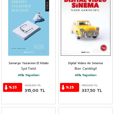
Senaryo Yazarının El Kitabı
Dijital Video ile Sinema
Syd Field
İlker Canikligil
Alfa Yayınları
Alfa Yayınları
420,00
TL
450,00
TL
%
25
%
25
315,00
TL
337,50
TL