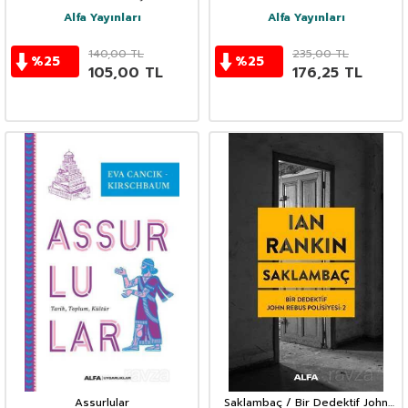
Alfa Yayınları
Alfa Yayınları
140,00
TL
235,00
TL
%
25
%
25
105,00
TL
176,25
TL
Assurlular
Saklambaç / Bir Dedektif John