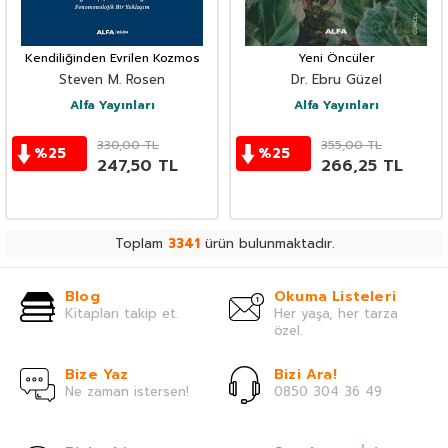
Kendiliğinden Evrilen Kozmos
Yeni Öncüler
Steven M. Rosen
Dr. Ebru Güzel
Alfa Yayınları
Alfa Yayınları
330,00
TL
355,00
TL
%
25
%
25
247,50
TL
266,25
TL
Toplam
3341
ürün bulunmaktadır.
Blog
Okuma Listeleri
Kitapları takip et.
Her yaşa, her tarza
özel.
Bize Yaz
Bizi Ara!
Ne zaman istersen!
0850 304 36 49