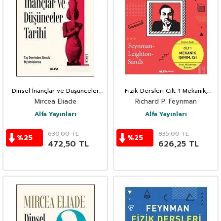
Dinsel İnançlar ve Düşünceler
Fizik Dersleri Cilt: 1 Mekanik,
Tarihi 1
Işınım, Isı
Mircea Eliade
Richard P. Feynman
Alfa Yayınları
Alfa Yayınları
630,00
TL
835,00
TL
%
25
%
25
472,50
TL
626,25
TL