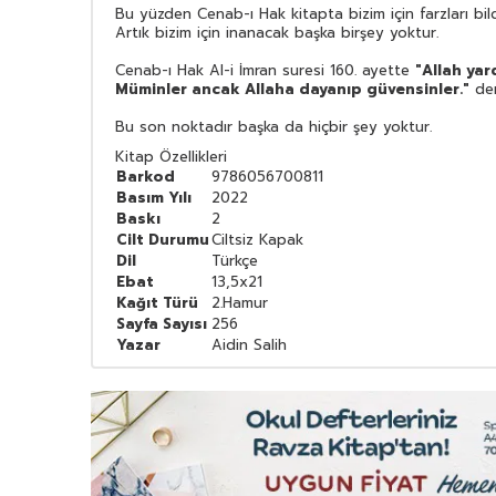
Bu yüzden Cenab-ı Hak kitapta bizim için farzları bil
Artık bizim için inanacak başka birşey yoktur.
Cenab-ı Hak Al-i İmran suresi 160. ayette
"Allah yar
Müminler ancak Allaha dayanıp güvensinler."
dem
Bu son noktadır başka da hiçbir şey yoktur.
Kitap Özellikleri
Barkod
9786056700811
Basım Yılı
2022
Baskı
2
Cilt Durumu
Ciltsiz Kapak
Dil
Türkçe
Ebat
13,5x21
Kağıt Türü
2.Hamur
Sayfa Sayısı
256
Yazar
Aidin Salih