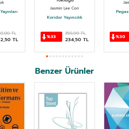
Yokluğu
ılı
Ja
Jasmin Lee Cori
Yayınları
Pegasu
Koridor Yayıncılık
50,00
TL
350,00
TL
%
33
%
30
62,50
TL
234,50
TL
Benzer Ürünler