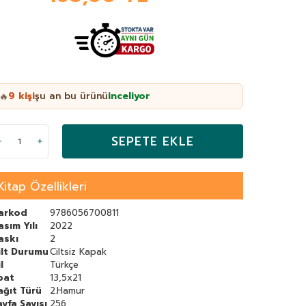
9
kişi
şu an bu ürünü
inceliyor
🔥
SEPETE EKLE
Kitap Özellikleri
arkod
9786056700811
asım Yılı
2022
askı
2
ilt Durumu
Ciltsiz Kapak
l
Türkçe
bat
13,5x21
ağıt Türü
2.Hamur
ayfa Sayısı
256