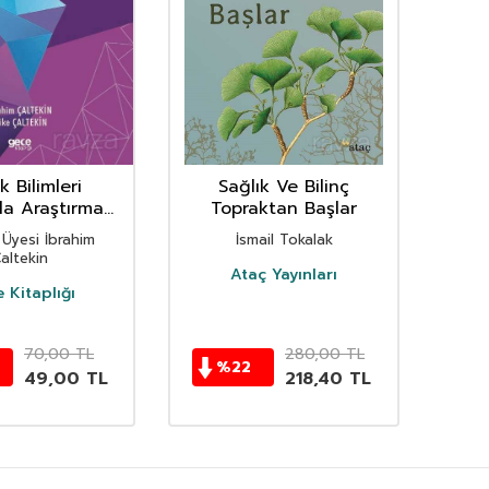
k Bilimleri
Sağlık Ve Bilinç
Sağl
da Araştırma
Topraktan Başlar
aleleri 1
 Üyesi İbrahim
İsmail Tokalak
altekin
Ataç Yayınları
 Kitaplığı
70,00
TL
280,00
TL
%
22
49,00
TL
218,40
TL