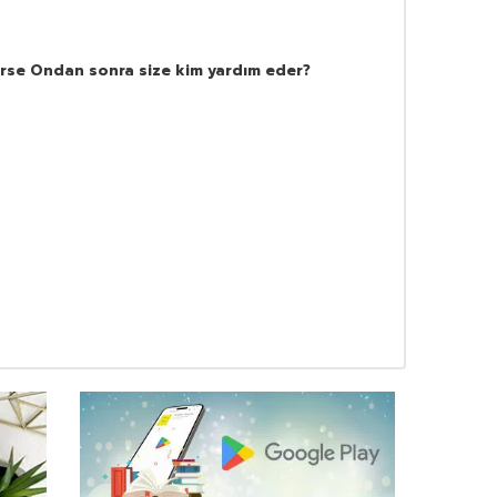
rirse Ondan sonra size kim yardım eder?