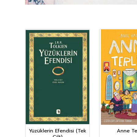
nın
Yüzüklerin Efendisi (Tek
Anne Ter