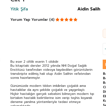
Yitik Şifa
Aidin Salih
Yorum Yap
Yorumlar (4)
Bu eser 2 ciltlik eserin 1. cildidir.
Bu kitaptaki dersler 2012 yılında NHI Doğal Sağlık
Enstitüsü tarafından videoya kaydedilen görüntülerin
transkripte edilmiş hali olup Aidin Salihin vefatından
B
sonra hazırlanmıştır.
B
B
Günümüzde modern tıbbın imkânları çoğaldı ama
C
hastalıklar da aynı şekilde çoğaldı ve yaygınlaştı.
Di
Hiçbir hastalığın gerçek sebebini bilmeyen modern tıp
E
birtakım hastalık belirtilerine isim verip teşhis koyarak
K
deneme yanılma yöntemleriyle tedavi etmeye
S
çalışmaktadır.