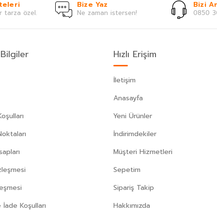
teleri
Bize Yaz
Bizi Ar
r tarza özel.
Ne zaman istersen!
0850 3
Bilgiler
Hızlı Erişim
İletişim
Anasayfa
oşulları
Yeni Ürünler
Noktaları
İndirimdekiler
apları
Müşteri Hizmetleri
zleşmesi
Sepetim
leşmesi
Sipariş Takip
 İade Koşulları
Hakkımızda