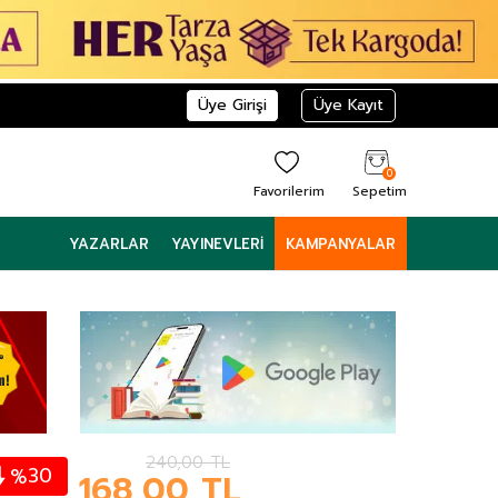
Üye Girişi
Üye Kayıt
0
Favorilerim
Sepetim
YAZARLAR
YAYINEVLERI
KAMPANYALAR
240,00
TL
30
%
168,00
TL