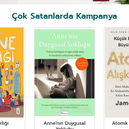
Çok Satanlarda Kampanya
liği
Anne'nin Duygusal
Atomik 