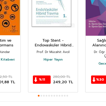
itim ve
Top Stent -
Sağlı
formans
Endovasküler Hibrid
Alanın
Travma ve Kanama
Mak
 Dündar
Prof. Dr Mücahit Avcil
Dr. Öğr.
Yönetimi Sanatı 1.
Ç
Kitabevi
Hiper Yayın
Gece
2,50
TL
280,00
TL
%
11
%
30
01,88
TL
249,20
TL