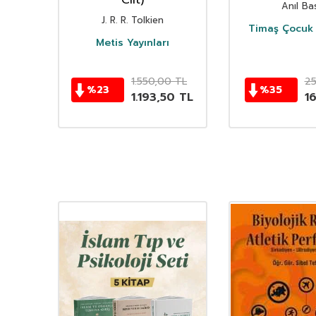
istan
Cilt)
Anıl Bas
i
J. R. R. Tolkien
Timaş Çocuk 
i
Metis Yayınları
TL
1.550,00
TL
2
%
23
%
35
TL
1.193,50
TL
1