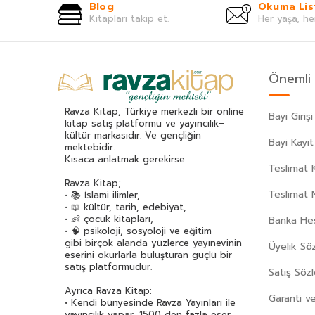
Blog
Okuma Lis
Kitapları takip et.
Her yaşa, he
Önemli 
Ravza Kitap, Türkiye merkezli bir online
Bayi Girişi
kitap satış platformu ve yayıncılık–
kültür markasıdır. Ve gençliğin
Bayi Kayıt
mektebidir.
Kısaca anlatmak gerekirse:
Teslimat K
Ravza Kitap;
Teslimat 
• 📚 İslami ilimler,
• 📖 kültür, tarih, edebiyat,
• 👶 çocuk kitapları,
Banka Hes
• 🧠 psikoloji, sosyoloji ve eğitim
gibi birçok alanda yüzlerce yayınevinin
Üyelik Sö
eserini okurlarla buluşturan güçlü bir
satış platformudur.
Satış Söz
Ayrıca Ravza Kitap:
Garanti ve
• Kendi bünyesinde Ravza Yayınları ile
yayıncılık yapar, 1500 den fazla eser