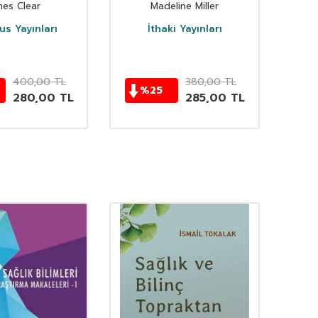
mes Clear
Madeline Miller
s Yayınları
İthaki Yayınları
D
400,00
TL
380,00
TL
%
25
280,00
TL
285,00
TL