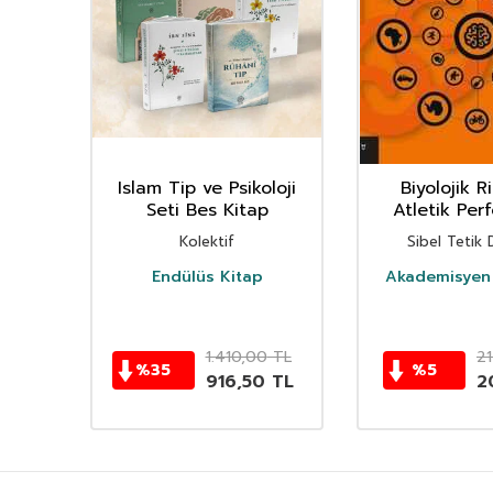
ye
Islam Tip ve Psikoloji
Biyolojik R
Seti Bes Kitap
Atletik Per
Kolektif
Sibel Tetik
k
Endülüs Kitap
Akademisyen 
0
TL
1.410,00
TL
21
%
35
%
5
45
TL
916,50
TL
2