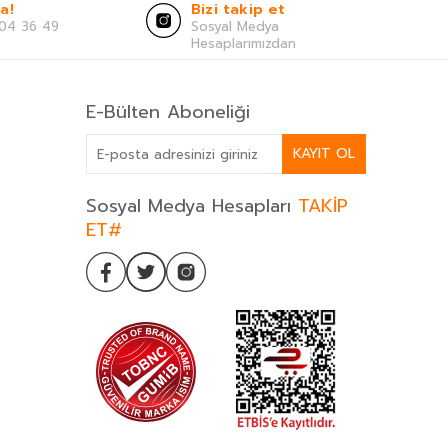
a!
Bizi takip et
04 36 49
Sosyal Medya
Hesaplarımızdan
E-Bülten Aboneliği
KAYIT OL
Sosyal Medya Hesapları
TAKİP
ET#