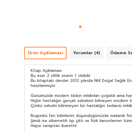
Ürün Açıklaması
Yorumlar (4)
Ödeme Se
Kitap Açıklaması
Bu eser 2 ciltlik eserin 1. cildidir.
Bu kitaptaki dersler 2012 yılında NHI Doğal Sağlık En
hazırlanmıştır.
Günümüzde modern tıbbın imkânları çoğaldı ama hastal
Hiçbir hastalığın gerçek sebebini bilmeyen modern tı
Çünkü sebebi bilinmeyen bir hastalığın tedavisi imkân
Bugünkü fen bilimlerini düşündüğünüzde mekanik fizik
Şimdi ise sibernetik tıp çıktı ve fizik kanunlarının tü
Hepsi seraptan ibarettir.