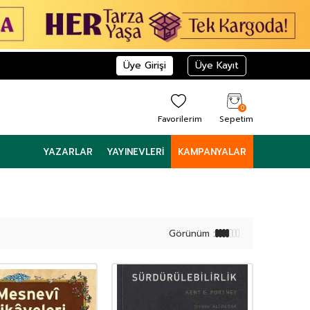
Üye Girişi
Üye Kayıt
0
Favorilerim
Sepetim
YAZARLAR
YAYINEVLERI
KAMPANYALAR
Görünüm :