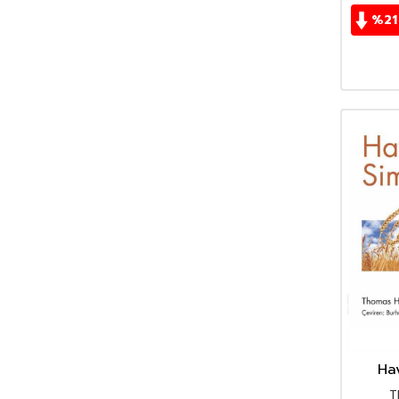
H. Yıldız Dağdelen
(1)
%
21
Hasan Ersel
(1)
Hassan Blasim
(1)
Hatice Örün
(1)
Hernán Grecco
(1)
Hilary Sumner Boyd
(1)
Howard J. Herzog
(1)
Hüseyin İğdirli
(2)
İbrahim Abdüsselam Paşa
(1)
Ileana Lotersztain
(1)
İlhan Başgöz
(4)
İlhan Mimaroğlu
(1)
İrem Ela Yıldızeli
(1)
İrkin Aktüze
(3)
İsmail Güleç
(1)
İsmet Karadeniz
(1)
Ha
Jed Brody
(1)
T