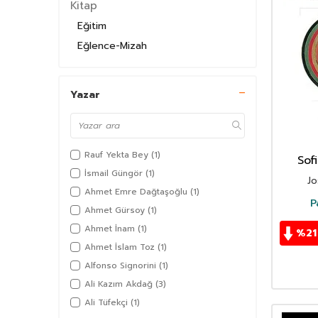
Kitap
Eğitim
Eğlence-Mizah
Ekonomi
Felsefe-Düşünce
Yazar
İslam
Bilgisayar
Bilim & Mühendislik
Rauf Yekta Bey
(1)
Sof
Çocuk Kitapları
İsmail Güngör
(1)
Jo
Diğer
Ahmet Emre Dağtaşoğlu
(1)
P
Diğer Dildeki Yayınlar
Ahmet Gürsoy
(1)
Edebiyat
Ahmet İnam
(1)
%
21
Kültür
Ahmet İslam Toz
(1)
Müzik
Alfonso Signorini
(1)
Orijinal Dil
Ali Kazım Akdağ
(3)
Ali Tüfekçi
(1)
Psikoloji