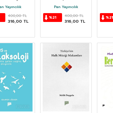
Hareket Pedagojisinin
Temelleri
an Yayıncılık
Pan Yayıncılık
400,00
TL
400,00
TL
%
21
%
21
316,00
TL
316,00
TL