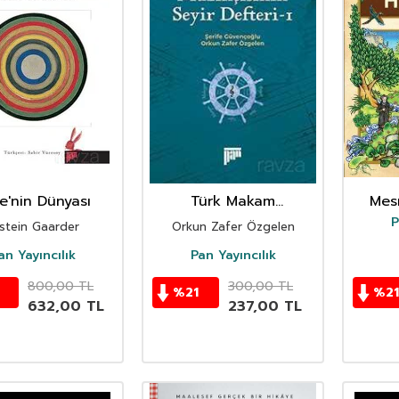
ie'nin Dünyası
Türk Makam
Mesn
Müzikçisinin Seyir
P
stein Gaarder
Orkun Zafer Özgelen
Defteri 1
an Yayıncılık
Pan Yayıncılık
800,00
TL
300,00
TL
%
21
%
21
632,00
TL
237,00
TL