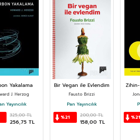
bon Yakalama
Bir Vegan ile Evlendim
Zihin
ward J. Herzog
Fausto Brizzi
Jon
an Yayıncılık
Pan Yayıncılık
P
325,00
TL
200,00
TL
%
21
%
21
256,75
TL
158,00
TL