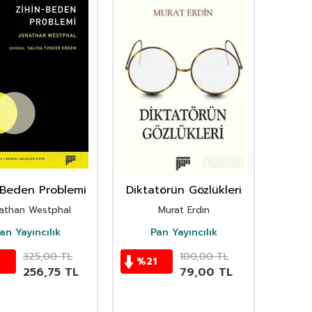
-Beden Problemi
Diktatörün Gözlükleri
athan Westphal
Murat Erdin
an Yayıncılık
Pan Yayıncılık
325,00
TL
100,00
TL
%
21
256,75
TL
79,00
TL