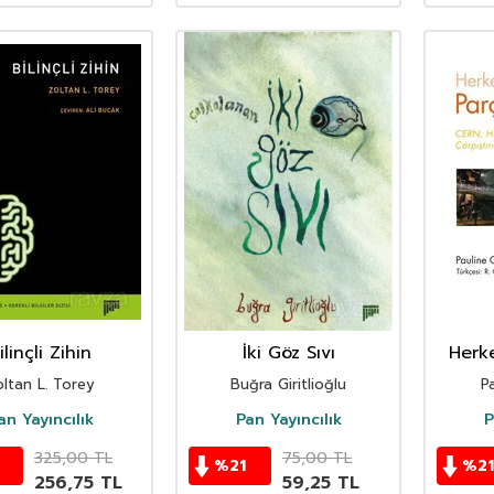
ilinçli Zihin
İki Göz Sıvı
Herke
oltan L. Torey
Buğra Giritlioğlu
P
an Yayıncılık
Pan Yayıncılık
P
325,00
TL
75,00
TL
%
21
%
21
256,75
TL
59,25
TL