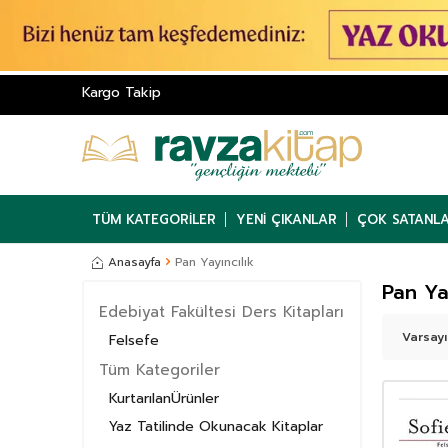
Kargo Takip
TÜM KATEGORILER
YENI ÇIKANLAR
ÇOK SATANL
Anasayfa
Pan Yayıncılık
Pan Ya
Edebiyat Fakültesi Ders Kitapları
Felsefe
Tüm Kategoriler
KurtarılanÜrünler
Yaz Tatilinde Okunacak Kitaplar