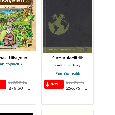
evi Hikayeleri
Sürdürülebilirlik
an Yayıncılık
Kent E. Portney
Pan Yayıncılık
350,00
TL
325,00
TL
%
21
276,50
TL
256,75
TL