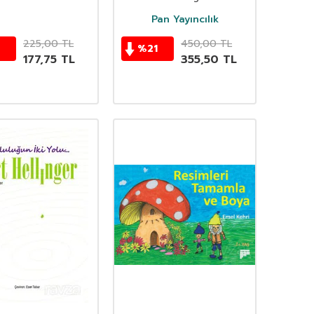
Pan Yayıncılık
225,00
TL
450,00
TL
%
21
177,75
TL
355,50
TL