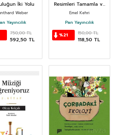
uluğun İki Yolu
Resimleri Tamamla ve
Boya
nthard Weber
Emel Kehri
an Yayıncılık
Pan Yayıncılık
750,00
TL
150,00
TL
%
21
592,50
TL
118,50
TL