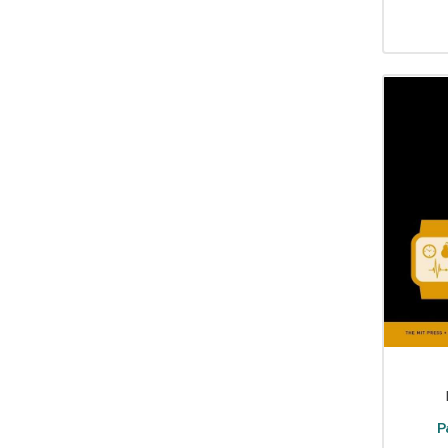
Erdem Çöloğlu
(3)
Ernst Jandl
(1)
Erwin Schrödinger
(1)
Eugenia Popescu-Judetz
(7)
Evin İlyasoğlu
(2)
Fahrettin Yarkın
(1)
Fausto Brizzi
(1)
Feridun Özgören
(1)
Feryal Tansuğ
(1)
François J. Bonnet
(1)
Friederike Mayröcker
(1)
Fulya Özlem
(1)
G. Ahmetcan Asena
(3)
Gabriele Ten Hövel
(1)
Gianluca Gotto
(1)
Gökçe Esen
(1)
P
Gunthard Weber
(1)