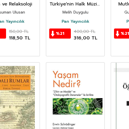
 ve Relaksoloji
Türkiye'nin Halk Müziği
Mutl
Makamları
suman Ulusan
Melih Duygulu
Gu
an Yayıncılık
Pan Yayıncılık
P
150,00
TL
400,00
TL
%
21
%
21
118,50
TL
316,00
TL