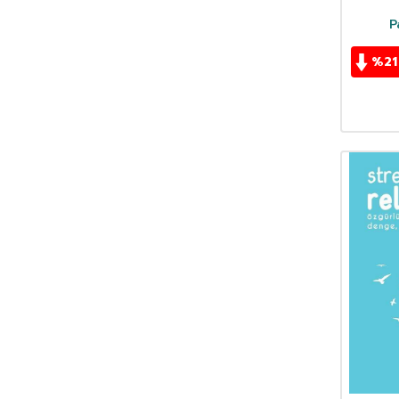
John Cage
(1)
P
Joliane Roy
(1)
Jonathan Westphal
(1)
%
21
Josef Winkler
(1)
Jostein Gaarder
(10)
Kenny Werner
(1)
Kent E. Portney
(1)
Kolektif
(4)
Kriton Dinçmen
(2)
Leyla Batu Pekcan
(1)
Lisa Randall
(1)
Lütfi Filiz
(3)
M. Atilla Öner
(1)
M. Azad
(1)
M. Halim Spatar
(1)
Mariela Kogan
(1)
Mavi Neşe
(1)