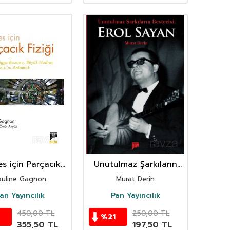
s için Parçacık
Unutulmaz Şarkıların
Fiziği
Bestecisi Erol Sayan
auline Gagnon
Murat Derin
an Yayıncılık
Pan Yayıncılık
450,00
TL
250,00
TL
%
21
355,50
TL
197,50
TL