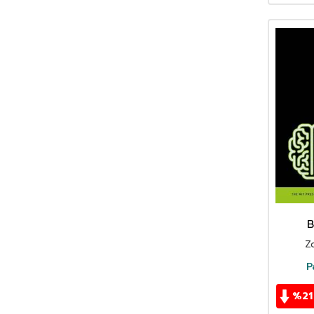
Cenk Güray
(1)
Cevad Memduh Altar
(1)
Daniel Moyano
(1)
Dawn Nafus
(1)
Deniz Arat
(1)
Diğdem Gezek
(1)
Dr. Esen Tabar
(1)
Dr. Kenan Göçer
(1)
Dr. Refik Algan
(2)
Ece Ger
(1)
Ece Karşal
(1)
Ekrem Zeki Ün
(1)
B
Emel Kehri
(1)
Z
Emine Yaprak Kotzian
(1)
P
Enis Akın
(2)
Enis Batur
(1)
%
21
Enver Mete Aslan
(2)