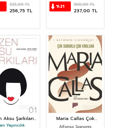
325,00
TL
300,00
TL
%
21
256,75
TL
237,00
TL
 Aksu Şarkıları
Maria Callas Çok
ta Kitabı 01
Gururlu Çok Kırılgan
an Yayıncılık
Alfonso Signorini