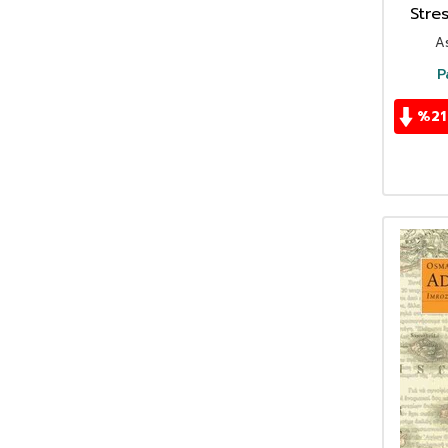
Mehmet Akif Ertaş
(1)
Stres
Mehmet Can Şaşmaz
(2)
A
Mehmet Öztek
(1)
P
Melda Gönden
(1)
Melih Duygulu
(1)
%
21
Metin Solmaz
(1)
Michael Stegemann
(1)
Moheb Costandi
(1)
Murat Aydemir
(2)
Murat Bardakçı
(1)
Murat Derin
(2)
Murat Erdin
(1)
Nail Yavuzoğlu
(1)
Nefrin Tokyay
(2)
Nelson Goodman
(1)
Nergis Orhon Soydaner
(1)
Nezih Uzel
(1)
Nolen Gertz
(1)