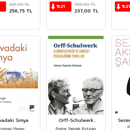
325,00
TL
300,00
TL
%
21
%
21
256,75
TL
237,00
TL
vadaki Simya
Orff-Schulwerk
Sezen
Elementer Müzik ve
No
P
homas Hager
Emine Yaprak Kotzian