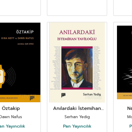
Öztakip
Anılardaki İstemihan
Nö
Taviloğlu
Dawn Nafus
Serhan Yedig
Mo
an Yayıncılık
Pan Yayıncılık
P