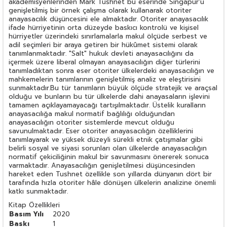
akademisyenlerinden Mark Tushnet bu eserinde Singapur'u
genişletilmiş bir örnek çalışma olarak kullanarak otoriter
anayasacılık düşüncesini ele almaktadır. Otoriter anayasacılık
ifade hürriyetinin orta düzeyde baskıcı kontrolü ve kişisel
hürriyetler üzerindeki sınırlamalarla makul ölçüde serbest ve
adil seçimleri bir araya getiren bir hükûmet sistemi olarak
tanımlanmaktadır. "Salt" hukuk devleti anayasacılığını da
içermek üzere liberal olmayan anayasacılığın diğer türlerini
tanımladıktan sonra eser otoriter ülkelerdeki anayasacılığın ve
mahkemelerin tanımlarının genişletilmiş analiz ve eleştirisini
sunmaktadır.Bu tür tanımların büyük ölçüde stratejik ve araçsal
olduğu ve bunların bu tür ülkelerde dahi anayasaların işlevini
tamamen açıklayamayacağı tartışılmaktadır. Üstelik kuralların
anayasacılığa makul normatif bağlılığı olduğundan
anayasacılığın otoriter sistemlerde mevcut olduğu
savunulmaktadır. Eser otoriter anayasacılığın özelliklerini
tanımlayarak ve yüksek düzeyli sürekli etnik çatışmalar gibi
belirli sosyal ve siyasi sorunları olan ülkelerde anayasacılığın
normatif çekiciliğinin makul bir savunmasını önererek sonuca
varmaktadır. Anayasacılığın genişletilmesi düşüncesinden
hareket eden Tushnet özellikle son yıllarda dünyanın dört bir
tarafında hızla otoriter hâle dönüşen ülkelerin analizine önemli
katkı sunmaktadır.
Kitap Özellikleri
Basım Yılı
2020
Baskı
1