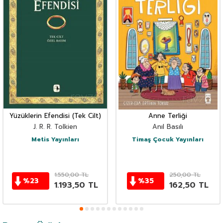
Yüzüklerin Efendisi (Tek Cilt)
Anne Terliği
J. R. R. Tolkien
Anıl Basılı
Metis Yayınları
Timaş Çocuk Yayınları
1.550,00
TL
250,00
TL
%
23
%
35
1.193,50
TL
162,50
TL