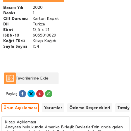
anayasacılığa makul normatif bağlılığı olduğundan
anayasacılığın otoriter sistemlerde mevcut olduğu
Basım Yılı
2020
savunulmaktadır. Eser otoriter anayasacılığın özelliklerini
Baskı
1
tanımlayarak ve yüksek düzeyli sürekli etnik çatışmalar gibi
Cilt Durumu
Karton Kapak
belirli sosyal ve siyasi sorunları olan ülkelerde anayasacılığın
Dil
Türkçe
normatif çekiciliğinin makul bir savunmasını önererek sonuca
Ebat
13,5 x 21
varmaktadır. Anayasacılığın genişletilmesi düşüncesinden
ISBN-10
6055010829
hareket eden Tushnet özellikle son yıllarda dünyanın dört bir
Kağıt Türü
Kitap Kağıdı
tarafında hızla otoriter hâle dönüşen ülkelerin analizine önemli
katkı sunmaktadır.
Sayfa Sayısı
154
Favorilerime Ekle
Paylaş
Ürün Açıklaması
Yorumlar
Ödeme Seçenekleri
Tavsiy
Kitap Açıklaması
Anayasa hukukunda Amerika Birleşik Devletleri'nin önde gelen