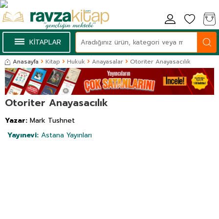
KİTAPLAR
Anasayfa
Kitap
Hukuk
Anayasalar
Otoriter Anayasacılık
Otoriter Anayasacılık
Yazar:
Mark Tushnet
Yayınevi:
Astana Yayınları