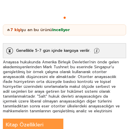
7
kişi
şu an bu ürünü
inceliyor
🔥
Genellikle 5-7 gün içinde kargoya verilir.
Anayasa hukukunda Amerika Birleşik Devletleri'nin önde gelen
akademisyenlerinden Mark Tushnet bu eserinde Singapur'u
genişletilmiş bir örnek çalışma olarak kullanarak otoriter
anayasacılık düşüncesini ele almaktadır. Otoriter anayasacılık
ifade hürriyetinin orta düzeyde baskıcı kontrolü ve kişisel
hürriyetler üzerindeki sınırlamalarla makul ölçüde serbest ve
adil seçimleri bir araya getiren bir hükûmet sistemi olarak
tanımlanmaktadır. "Salt" hukuk devleti anayasacılığını da
içermek üzere liberal olmayan anayasacılığın diğer türlerini
tanımladıktan sonra eser otoriter ülkelerdeki anayasacılığın ve
mahkemelerin tanımlarının genişletilmiş analiz ve eleştirisini
sunmaktadır.Bu tür tanımların büyük ölçüde stratejik ve araçsal
olduğu ve bunların bu tür ülkelerde dahi anayasaların işlevini
Kitap Özellikleri
tamamen açıklayamayacağı tartışılmaktadır. Üstelik kuralların