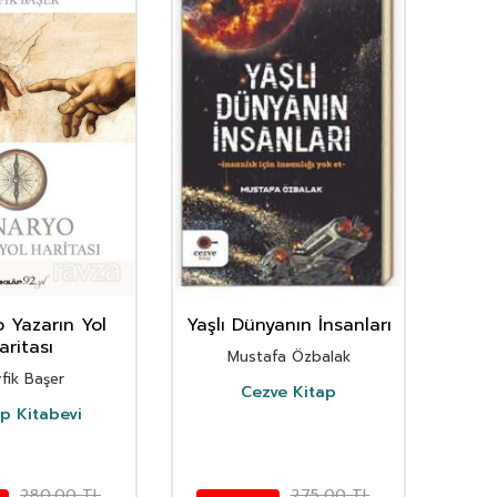
 Yazarın Yol
Yaşlı Dünyanın İnsanları
L
aritası
Mustafa Özbalak
Ha
fik Başer
Cezve Kitap
ap Kitabevi
280,00
TL
275,00
TL