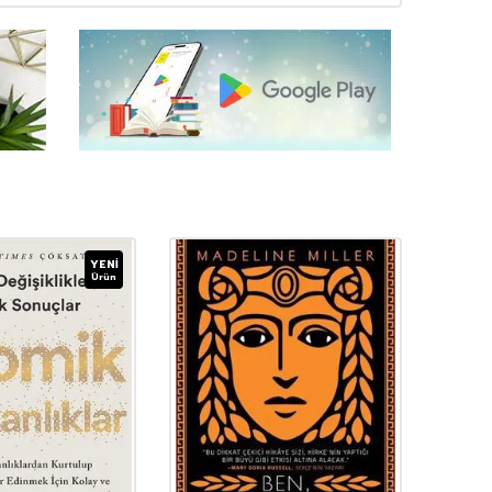
YENI
Ürün