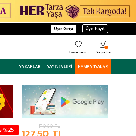
Üye Girişi
Üye Kayıt
0
Favorilerim
Sepetim
YAZARLAR
YAYINEVLERI
KAMPANYALAR
170,00
TL
25
%
127,50
TL