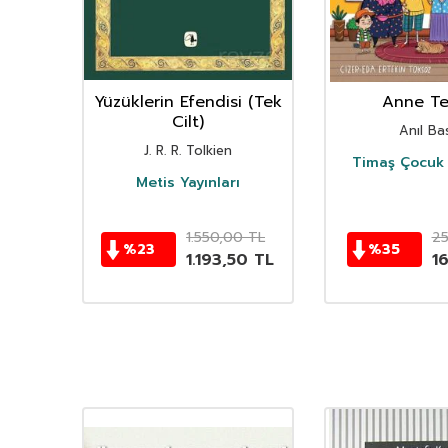
nın
Yüzüklerin Efendisi (Tek
Anne Ter
istan
Cilt)
Anıl Bas
i
J. R. R. Tolkien
Timaş Çocuk 
i
Metis Yayınları
TL
1.550,00
TL
2
%
23
%
35
TL
1.193,50
TL
1