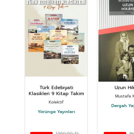
Türk Edebiyati
Uzun Hi
Klasikleri 9 Kitap Takim
an
Mustafa K
Kolektif
Dergah Yay
Yörünge Yayınları
TL
1.550,00
TL
16