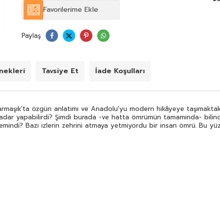
Favorilerime Ekle
Paylaş
ekleri
Tavsiye Et
İade Koşulları
armaşık'ta özgün anlatımı ve Anadolu'yu modern hikâyeye taşımaktaki 
kadar yapabilirdi? Şimdi burada -ve hatta ömrümün tamamında- bilinc
di? Bazı izlerin zehrini atmaya yetmiyordu bir insan ömrü. Bu yüzd