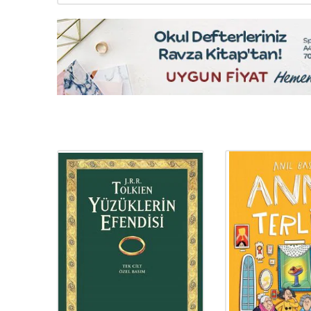
YENI
Ürün