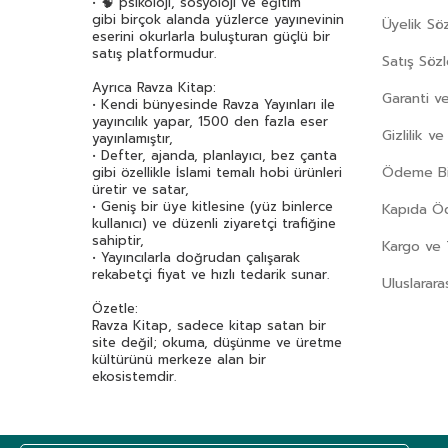
• 🧠 psikoloji, sosyoloji ve eğitim
gibi birçok alanda yüzlerce yayınevinin
Üyelik Sö
eserini okurlarla buluşturan güçlü bir
satış platformudur.
Satış Söz
Ayrıca Ravza Kitap:
Garanti ve
• Kendi bünyesinde Ravza Yayınları ile
yayıncılık yapar, 1500 den fazla eser
Gizlilik v
yayınlamıştır,
• Defter, ajanda, planlayıcı, bez çanta
Ödeme Bil
gibi özellikle İslami temalı hobi ürünleri
üretir ve satar,
• Geniş bir üye kitlesine (yüz binlerce
Kapıda 
kullanıcı) ve düzenli ziyaretçi trafiğine
sahiptir,
Kargo ve 
• Yayıncılarla doğrudan çalışarak
rekabetçi fiyat ve hızlı tedarik sunar.
Uluslarara
Özetle:
Ravza Kitap, sadece kitap satan bir
site değil; okuma, düşünme ve üretme
kültürünü merkeze alan bir
ekosistemdir.