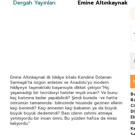
Dergah Yayınları
Emine Altınkaynak
Emine Altınkaynak ilk hikâye kitabı Kendine Dolanan
Sarmaşık'ta özgün anlatımı ve Anadolu'yu modern
hikâyeye taşımaktaki başarısıyla dikkat çekiyor."Hiç
yaşamadığı bir tecrübeyi hatırlar mıydı insan? Ve bunu
Ba
kaç batınına kadar yapabilirdi? Şimdi burada -ve hatta
B
ömrümün tamamında- bilincimde hissimde gezinen ellerin
C
kaçı benimdi? Kaçı annemin kaçı babamın ya da büyük
Di
büyük büyük dedemindi? Bazı izlerin zehrini atmaya
E
yetmiyordu bir insan ömrü. Bu yüzden hafıza da miras
I
kalıyordu."
Ka
Sa