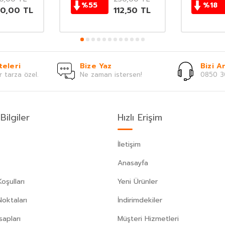
%
55
%
18
20,00
TL
112,50
TL
teleri
Bize Yaz
Bizi Ar
r tarza özel.
Ne zaman istersen!
0850 3
Bilgiler
Hızlı Erişim
İletişim
Anasayfa
oşulları
Yeni Ürünler
Noktaları
İndirimdekiler
apları
Müşteri Hizmetleri