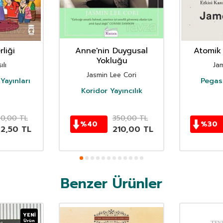
liği
Anne'nin Duygusal
Atomik 
Yokluğu
ılı
Ja
Jasmin Lee Cori
Yayınları
Pegasu
Koridor Yayıncılık
50,00
TL
350,00
TL
%
40
%
30
62,50
TL
210,00
TL
Benzer Ürünler
YENI
Ürün