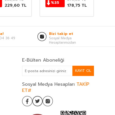
%
35
229,60
TL
178,75
TL
a!
Bizi takip et
04 36 49
Sosyal Medya
Hesaplarımızdan
E-Bülten Aboneliği
KAYIT OL
Sosyal Medya Hesapları
TAKİP
ET#