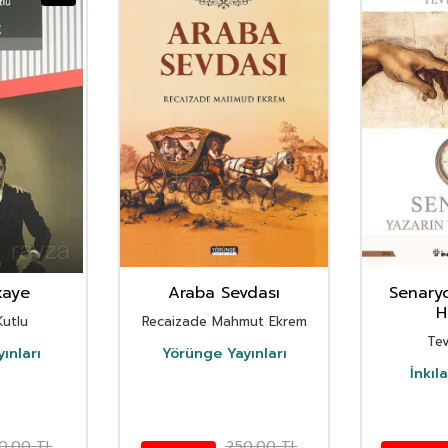
kaye
Araba Sevdası
Senaryo
H
utlu
Recaizade Mahmut Ekrem
Tev
ınları
Yörünge Yayınları
İnkıl
0,00
TL
250,00
TL