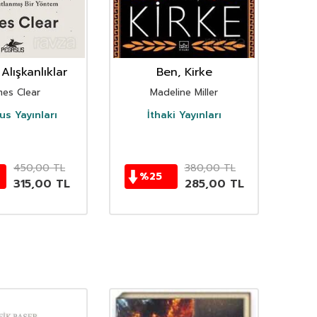
Alışkanlıklar
Ben, Kirke
mes Clear
Madeline Miller
s Yayınları
İthaki Yayınları
D
450,00
TL
380,00
TL
%
25
315,00
TL
285,00
TL