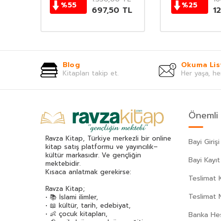
%
55
%
25
0
TL
697,50
TL
1
Blog
Okuma Lis
Kitapları takip et.
Her yaşa, he
Önemli 
Ravza Kitap, Türkiye merkezli bir online
Bayi Girişi
kitap satış platformu ve yayıncılık–
kültür markasıdır. Ve gençliğin
Bayi Kayıt
mektebidir.
Kısaca anlatmak gerekirse:
Teslimat K
Ravza Kitap;
Teslimat 
• 📚 İslami ilimler,
• 📖 kültür, tarih, edebiyat,
• 👶 çocuk kitapları,
Banka Hes