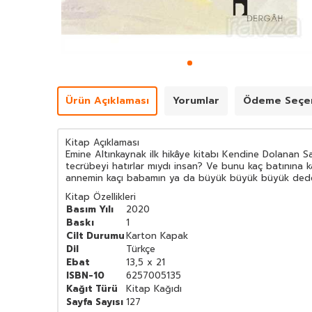
Ürün Açıklaması
Yorumlar
Ödeme Seçen
Kitap Açıklaması
Emine Altınkaynak ilk hikâye kitabı Kendine Dolanan S
tecrübeyi hatırlar mıydı insan? Ve bunu kaç batınına 
annemin kaçı babamın ya da büyük büyük büyük dedemin
Kitap Özellikleri
Basım Yılı
2020
Baskı
1
Cilt Durumu
Karton Kapak
Dil
Türkçe
Ebat
13,5 x 21
ISBN-10
6257005135
Kağıt Türü
Kitap Kağıdı
Sayfa Sayısı
127