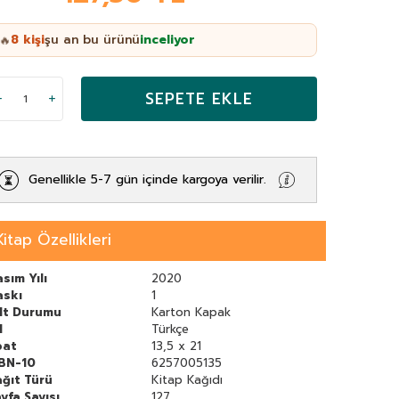
8
kişi
şu an bu ürünü
inceliyor
🔥
SEPETE EKLE
Genellikle 5-7 gün içinde kargoya verilir.
Kitap Özellikleri
sım Yılı
2020
askı
1
ilt Durumu
Karton Kapak
l
Türkçe
bat
13,5 x 21
SBN-10
6257005135
ğıt Türü
Kitap Kağıdı
yfa Sayısı
127