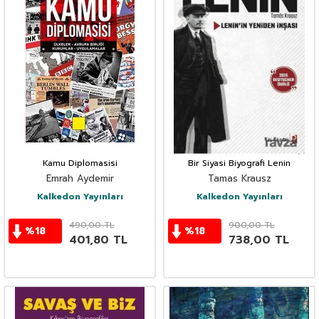
Kamu Diplomasisi
Bir Siyasi Biyografi Lenin
Emrah Aydemir
Tamas Krausz
Kalkedon Yayınları
Kalkedon Yayınları
490,00
TL
900,00
TL
%
18
%
18
401,80
TL
738,00
TL