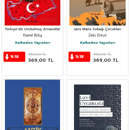
Türkiye'de Unutulmuş Arnavutlar
Jans Mans Sokağı Çocukları
Kamil Bitiş
Zeki Erkut
Kalkedon Yayınları
Kalkedon Yayınları
450,00
TL
450,00
TL
%
18
%
18
369,00
TL
369,00
TL