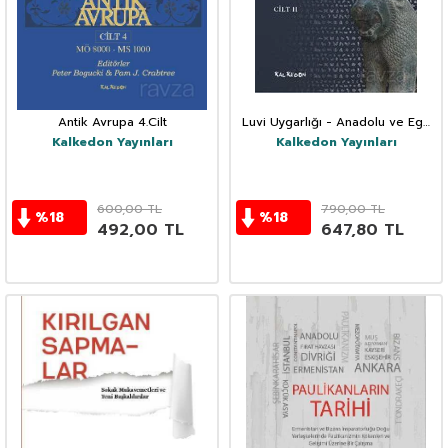
Antik Avrupa 4.Cilt
Luvi Uygarlığı - Anadolu ve Ege
Arasında Kimlik, Kültür, Dil, Din
Kalkedon Yayınları
Kalkedon Yayınları
(Cilt 2)
600,00
TL
790,00
TL
%
18
%
18
492,00
TL
647,80
TL