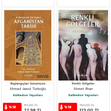
Başlangıçtan Günümüze
Renkli Gölgeler
Afganistan Tarihi
Ahmad Jawid Türkoğlu
Ahmet İlhan
Kalkedon Yayınları
Kalkedon Yayınları
89,00
TL
150,00
TL
%
18
%
18
72,98
TL
123,00
TL