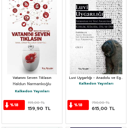
Vatanını Seven Tıklasın
Luvi Uygarlığı - Anadolu ve Ege
Arasında Kimlik, Kültür, Dil ve Din
Kalkedon Yayınları
Haldun Narmanlıoğlu
1. Cilt
Kalkedon Yayınları
195,00
TL
750,00
TL
%
18
%
18
159,90
TL
615,00
TL