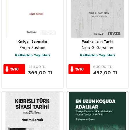
Kırılgan Sapmalar
Paulikanların Tarihi
Engin Sustam
Nina G. Garsoian
Kalkedon Yayınları
Kalkedon Yayınları
450,00
TL
600,00
TL
%
18
%
18
369,00
TL
492,00
TL