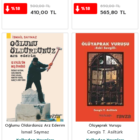
500,00
TL
690,00
TL
%
18
%
18
410,00
TL
565,80
TL
Oğlumu Öldürdünüz Arz Ederim
Ölüyaprak Vuruşu
İsmail Saymaz
Cengis T. Asiltürk