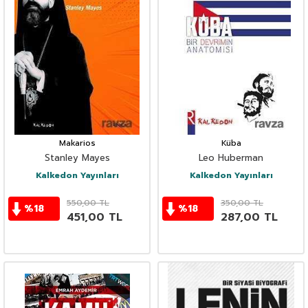
Makarios
Küba
Stanley Mayes
Leo Huberman
Kalkedon Yayınları
Kalkedon Yayınları
550,00
TL
350,00
TL
%
18
%
18
451,00
TL
287,00
TL