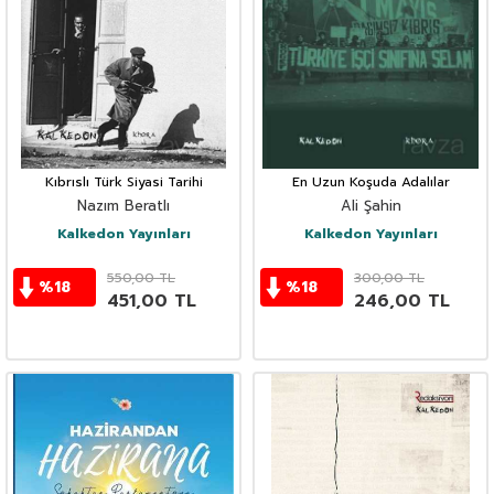
Kıbrıslı Türk Siyasi Tarihi
En Uzun Koşuda Adalılar
Nazım Beratlı
Ali Şahin
Kalkedon Yayınları
Kalkedon Yayınları
550,00
TL
300,00
TL
%
18
%
18
451,00
TL
246,00
TL