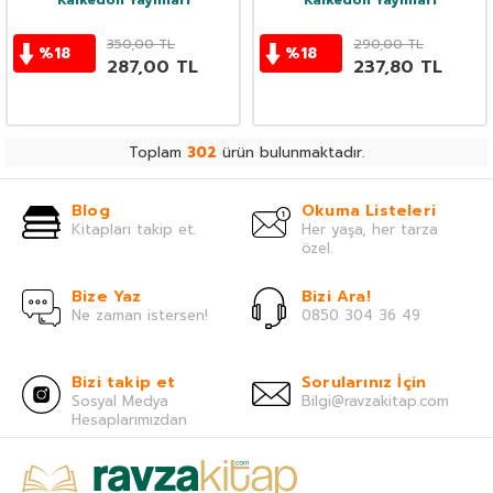
Kalkedon Yayınları
Kalkedon Yayınları
350,00
TL
290,00
TL
%
18
%
18
287,00
TL
237,80
TL
Toplam
302
ürün bulunmaktadır.
Blog
Okuma Listeleri
Kitapları takip et.
Her yaşa, her tarza
özel.
Bize Yaz
Bizi Ara!
Ne zaman istersen!
0850 304 36 49
Bizi takip et
Sorularınız İçin
Sosyal Medya
Bilgi@ravzakitap.com
Hesaplarımızdan