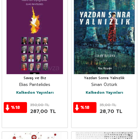
Savaş ve Biz
Yazdan Sonra Yalnızlık
Elias Pantelides
Sinan Öztürk
Kalkedon Yayınları
Kalkedon Yayınları
350,00
TL
35,00
TL
%
18
%
18
287,00
TL
28,70
TL