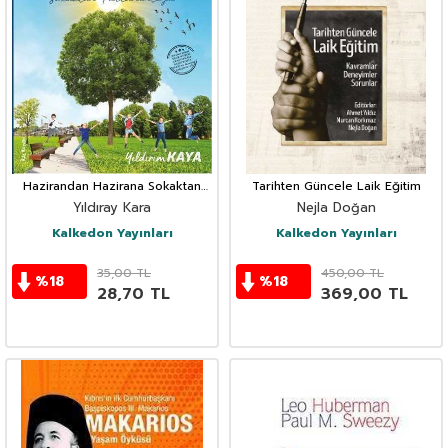
Hazirandan Hazirana Sokaktan
Tarihten Güncele Laik Eğitim
Parlamentoya
Yıldıray Kara
Nejla Doğan
Kalkedon Yayınları
Kalkedon Yayınları
35,00
TL
450,00
TL
%
18
%
18
28,70
TL
369,00
TL