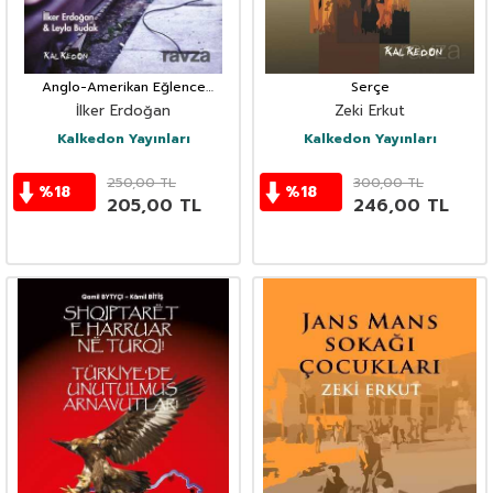
Anglo-Amerikan Eğlence
Serçe
Endüstrisinde Televizyon
İlker Erdoğan
Zeki Erkut
Program Formatları
Kalkedon Yayınları
Kalkedon Yayınları
250,00
TL
300,00
TL
%
18
%
18
205,00
TL
246,00
TL