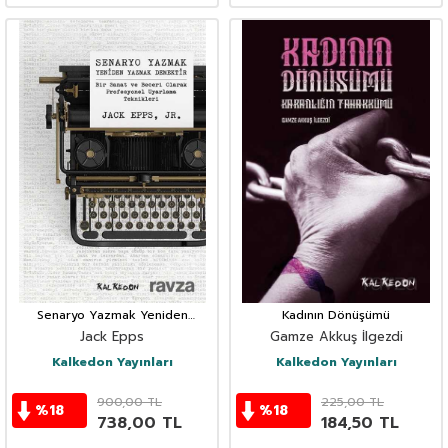
Senaryo Yazmak Yeniden
Kadının Dönüşümü
Yazmak Demektir
Jack Epps
Gamze Akkuş İlgezdi
Kalkedon Yayınları
Kalkedon Yayınları
900,00
TL
225,00
TL
%
18
%
18
738,00
TL
184,50
TL