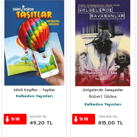
Sihirli Keşifler - Taşıtlar
Gölgelerde Savaşanlar
Kalkedon Yayınları
Robert Gildea
Kalkedon Yayınları
60,00
TL
750,00
TL
%
18
%
18
49,20
TL
615,00
TL