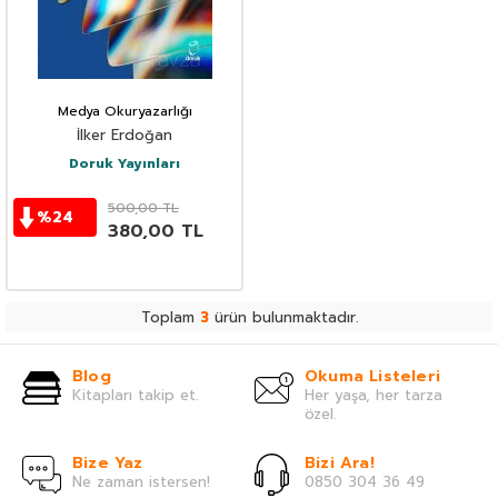
Medya Okuryazarlığı
İlker Erdoğan
Doruk Yayınları
500,00
TL
%
24
380,00
TL
Toplam
3
ürün bulunmaktadır.
Blog
Okuma Listeleri
Kitapları takip et.
Her yaşa, her tarza
özel.
Bize Yaz
Bizi Ara!
Ne zaman istersen!
0850 304 36 49