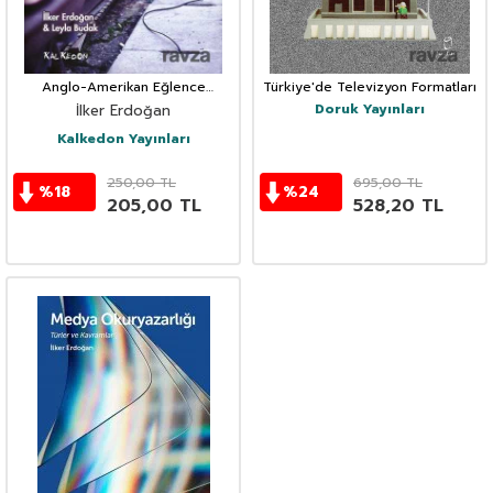
Anglo-Amerikan Eğlence
Türkiye'de Televizyon Formatları
Endüstrisinde Televizyon
Doruk Yayınları
İlker Erdoğan
Program Formatları
Kalkedon Yayınları
250,00
TL
695,00
TL
%
18
%
24
205,00
TL
528,20
TL