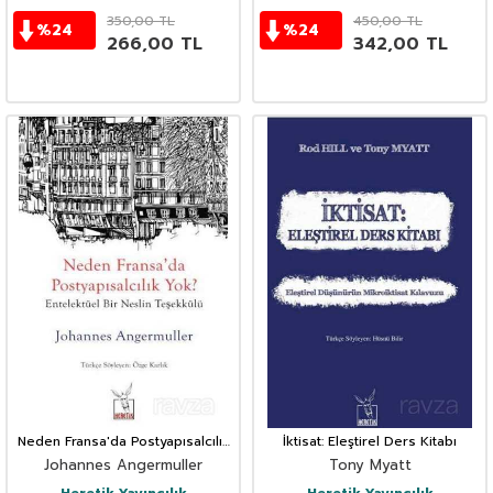
350,00
TL
450,00
TL
%
24
%
24
266,00
TL
342,00
TL
Neden Fransa'da Postyapısalcılık
İktisat: Eleştirel Ders Kitabı
Yok?
Johannes Angermuller
Tony Myatt