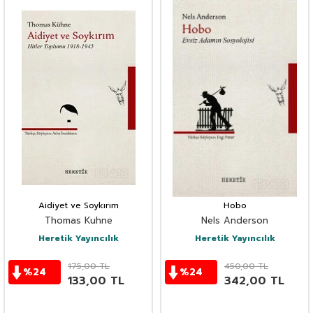
Aidiyet ve Soykırım
Hobo
Thomas Kuhne
Nels Anderson
Heretik Yayıncılık
Heretik Yayıncılık
175,00
TL
450,00
TL
%
24
%
24
133,00
TL
342,00
TL