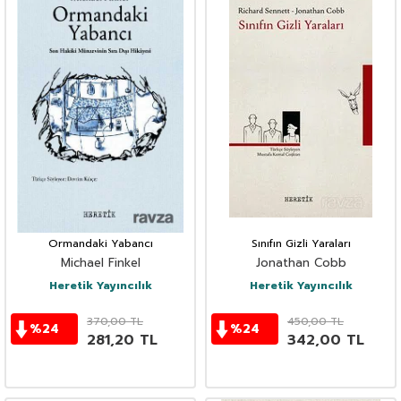
Ormandaki Yabancı
Sınıfın Gizli Yaraları
Michael Finkel
Jonathan Cobb
Heretik Yayıncılık
Heretik Yayıncılık
370,00
TL
450,00
TL
%
24
%
24
281,20
TL
342,00
TL