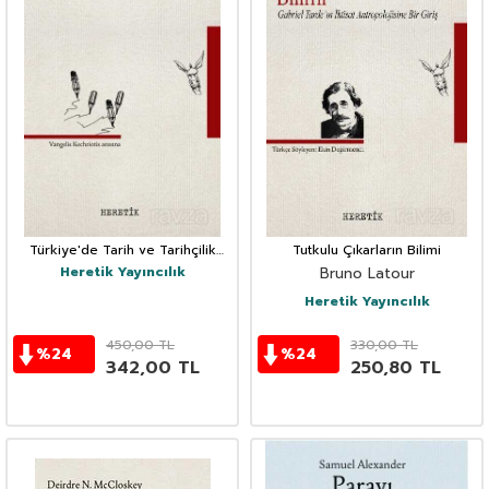
Türkiye'de Tarih ve Tarihçilik
Tutkulu Çıkarların Bilimi
Kavramlar ve Pratikler
Heretik Yayıncılık
Bruno Latour
Heretik Yayıncılık
450,00
TL
330,00
TL
%
24
%
24
342,00
TL
250,80
TL