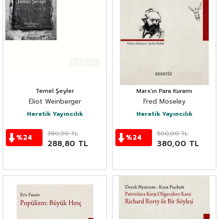
Temel Şeyler
Marx'ın Para Kuramı
Eliot Weinberger
Fred Moseley
Heretik Yayıncılık
Heretik Yayıncılık
380,00
TL
500,00
TL
%
24
%
24
288,80
TL
380,00
TL