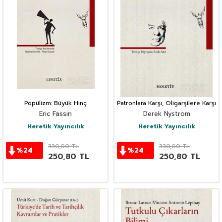
Popülizm: Büyük Hınç
Patronlara Karşı, Oligarşilere Karşı
Eric Fassin
Derek Nystrom
Heretik Yayıncılık
Heretik Yayıncılık
330,00
TL
330,00
TL
%
24
%
24
250,80
TL
250,80
TL