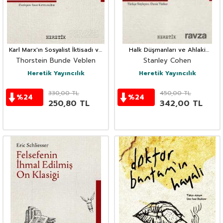
Karl Marx'ın Sosyalist İktisadı ve
Halk Düşmanları ve Ahlaki
Sosyalizm Üzerine Metinler
Panikler
Thorstein Bunde Veblen
Stanley Cohen
Heretik Yayıncılık
Heretik Yayıncılık
330,00
TL
450,00
TL
%
24
%
24
250,80
TL
342,00
TL