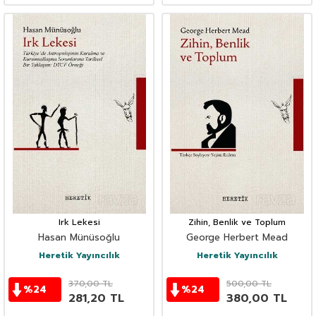
Irk Lekesi
Zihin, Benlik ve Toplum
Hasan Münüsoğlu
George Herbert Mead
Heretik Yayıncılık
Heretik Yayıncılık
370,00
TL
500,00
TL
%
24
%
24
281,20
TL
380,00
TL