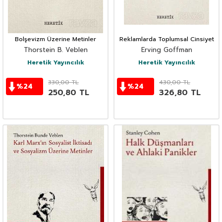
Bolşevizm Üzerine Metinler
Reklamlarda Toplumsal Cinsiyet
Thorstein B. Veblen
Erving Goffman
Heretik Yayıncılık
Heretik Yayıncılık
330,00
TL
430,00
TL
%
24
%
24
250,80
TL
326,80
TL