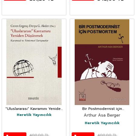
"Uluslararası" Kavramını Yeniden
Bir Postmodernist için
Düşünmek
Postmortem
Heretik Yayıncılık
Arthur Asa Berger
Heretik Yayıncılık
400,00
TL
400,00
TL