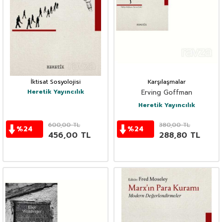
İktisat Sosyolojisi
Karşılaşmalar
Heretik Yayıncılık
Erving Goffman
Heretik Yayıncılık
600,00
TL
380,00
TL
%
24
%
24
456,00
TL
288,80
TL