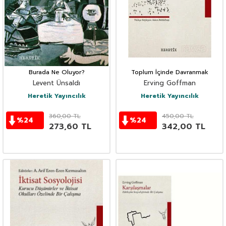
Burada Ne Oluyor?
Toplum İçinde Davranmak
Levent Ünsaldı
Erving Goffman
Heretik Yayıncılık
Heretik Yayıncılık
360,00
TL
450,00
TL
%
24
%
24
273,60
TL
342,00
TL