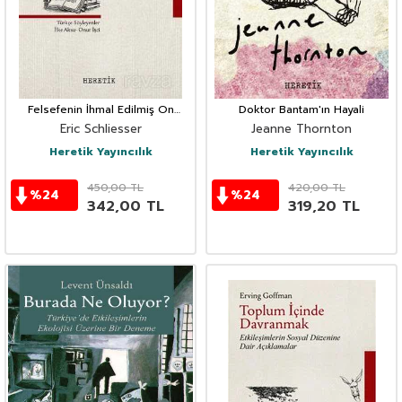
Felsefenin İhmal Edilmiş On
Doktor Bantam'ın Hayali
Klasiği
Eric Schliesser
Jeanne Thornton
Heretik Yayıncılık
Heretik Yayıncılık
450,00
TL
420,00
TL
%
24
%
24
342,00
TL
319,20
TL