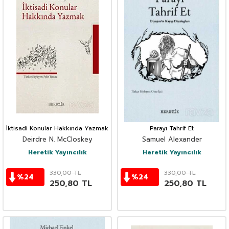
İktisadi Konular Hakkında Yazmak
Parayı Tahrif Et
Deirdre N. McCloskey
Samuel Alexander
Heretik Yayıncılık
Heretik Yayıncılık
330,00
TL
330,00
TL
%
24
%
24
250,80
TL
250,80
TL