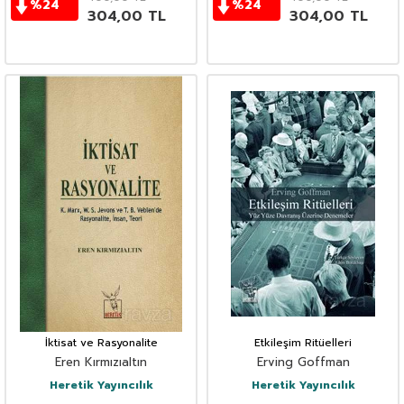
%
24
%
24
304,00
TL
304,00
TL
İktisat ve Rasyonalite
Etkileşim Ritüelleri
Eren Kırmızıaltın
Erving Goffman
Heretik Yayıncılık
Heretik Yayıncılık