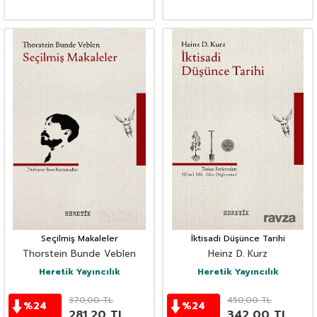
Seçilmiş Makaleler
İktisadi Düşünce Tarihi
Thorstein Bunde Veblen
Heinz D. Kurz
Heretik Yayıncılık
Heretik Yayıncılık
370,00
TL
450,00
TL
%
24
%
24
281,20
TL
342,00
TL