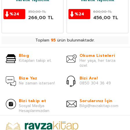
Heretik Yayıncılık
Heretik Yayıncılık
350,00
TL
600,00
TL
%
24
%
24
266,00
TL
456,00
TL
Toplam
95
ürün bulunmaktadır.
Blog
Okuma Listeleri
Kitapları takip et.
Her yaşa, her tarza
özel.
Bize Yaz
Bizi Ara!
Ne zaman istersen!
0850 304 36 49
Bizi takip et
Sorularınız İçin
Sosyal Medya
Bilgi@ravzakitap.com
Hesaplarımızdan