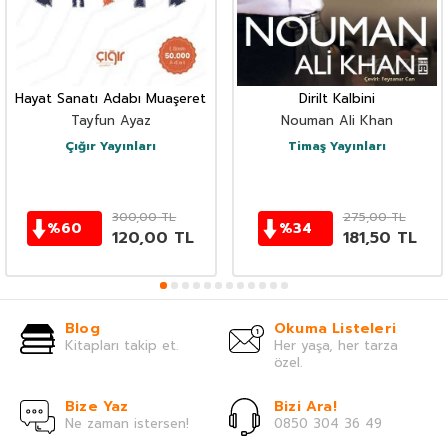
Hayat Sanatı Adabı Muaşeret
Dirilt Kalbini
Tayfun Ayaz
Nouman Ali Khan
Çığır Yayınları
Timaş Yayınları
300,00
TL
275,00
TL
%
60
%
34
120,00
TL
181,50
TL
Blog
Okuma Listeleri
Kitapları takip et.
Her yaşa, her tarza
özel.
Bize Yaz
Bizi Ara!
Ne zaman istersen!
0850 304 36 49