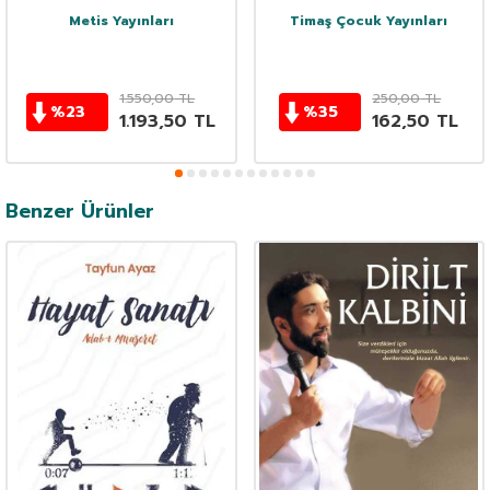
Metis Yayınları
Timaş Çocuk Yayınları
1.550,00
TL
250,00
TL
%
23
%
35
1.193,50
TL
162,50
TL
Benzer Ürünler