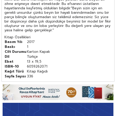
zihne erişmeye davet etmektedir. Bu efsanevi üstatların
hayatlarında keşfetmiş oldukları bilgidir."Beyin sizin için en
gerekli unsurdur çünkü beyin bir hayali barındırmadan onu bir
parça bilinçle oluşturmadan siz tekâmül edemezsiniz. Siz yüce
bir düşünceyi daha çok düşündükçe beyniniz bir model bir fikir
oluşturur ve onu ön loba yerleştirir. Bu değerli yere ulaşan şey
yasa haline gelip gerçekleşir."
Kitap Özellikleri
Basım Yılı
2017
Baskı
1
Cilt Durumu
Karton Kapak
Dil
Türkçe
Ebat
13 x 19,5
ISBN-10
6059262071
Kağıt Türü
Kitap Kağıdı
Sayfa Sayısı
336