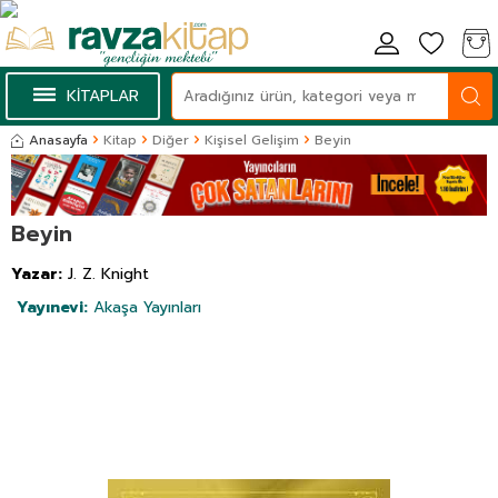
KİTAPLAR
Anasayfa
Kitap
Diğer
Kişisel Gelişim
Beyin
Beyin
Yazar:
J. Z. Knight
Yayınevi:
Akaşa Yayınları