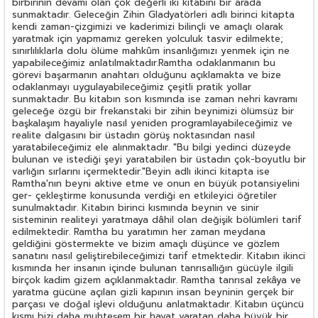
birbirinin devamı olan çok değerli iki kitabını bir arada
sunmaktadır. Geleceğin Zihin Gladyatörleri adlı birinci kitapta
kendi zaman-çizgimizi ve kaderimizi bilinçli ve amaçlı olarak
yaratmak için yapmamız gereken yolculuk tasvir edilmekte;
sınırlılıklarla dolu ölüme mahkûm insanlığımızı yenmek için ne
yapabileceğimiz anlatılmaktadır.Ramtha odaklanmanın bu
görevi başarmanın anahtarı olduğunu açıklamakta ve bize
odaklanmayı uygulayabileceğimiz çeşitli pratik yollar
sunmaktadır. Bu kitabın son kısmında ise zaman nehri kavramı
geleceğe özgü bir frekanstaki bir zihin beynimizi ölümsüz bir
başkalaşım hayaliyle nasıl yeniden programlayabileceğimiz ve
realite dalgasını bir üstadın görüş noktasından nasıl
yaratabileceğimiz ele alınmaktadır. "Bu bilgi yedinci düzeyde
bulunan ve istediği şeyi yaratabilen bir üstadın çok-boyutlu bir
varlığın sırlarını içermektedir."Beyin adlı ikinci kitapta ise
Ramtha'nın beyni aktive etme ve onun en büyük potansiyelini
ger- çekleştirme konusunda verdiği en etkileyici öğretiler
sunulmaktadır. Kitabın birinci kısmında beynin ve sinir
sisteminin realiteyi yaratmaya dâhil olan değişik bölümleri tarif
edilmektedir. Ramtha bu yaratımın her zaman meydana
geldiğini göstermekte ve bizim amaçlı düşünce ve gözlem
sanatını nasıl geliştirebileceğimizi tarif etmektedir. Kitabın ikinci
kısmında her insanın içinde bulunan tanrısallığın gücüyle ilgili
birçok kadim gizem açıklanmaktadır. Ramtha tanrısal zekâya ve
yaratma gücüne açılan gizli kapının insan beyninin gerçek bir
parçası ve doğal işlevi olduğunu anlatmaktadır. Kitabın üçüncü
kısmı bizi daha muhteşem bir hayat yaratan daha büyük bir