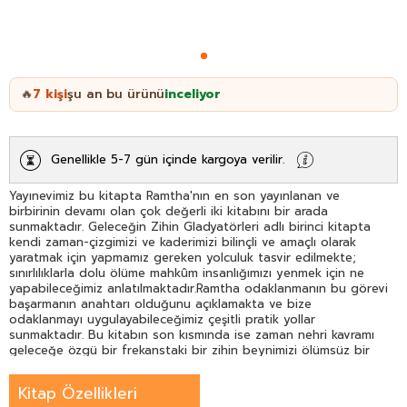
7
kişi
şu an bu ürünü
inceliyor
🔥
Genellikle 5-7 gün içinde kargoya verilir.
Yayınevimiz bu kitapta Ramtha'nın en son yayınlanan ve
birbirinin devamı olan çok değerli iki kitabını bir arada
sunmaktadır. Geleceğin Zihin Gladyatörleri adlı birinci kitapta
kendi zaman-çizgimizi ve kaderimizi bilinçli ve amaçlı olarak
yaratmak için yapmamız gereken yolculuk tasvir edilmekte;
sınırlılıklarla dolu ölüme mahkûm insanlığımızı yenmek için ne
yapabileceğimiz anlatılmaktadır.Ramtha odaklanmanın bu görevi
başarmanın anahtarı olduğunu açıklamakta ve bize
odaklanmayı uygulayabileceğimiz çeşitli pratik yollar
sunmaktadır. Bu kitabın son kısmında ise zaman nehri kavramı
geleceğe özgü bir frekanstaki bir zihin beynimizi ölümsüz bir
başkalaşım hayaliyle nasıl yeniden programlayabileceğimiz ve
realite dalgasını bir üstadın görüş noktasından nasıl
Kitap Özellikleri
yaratabileceğimiz ele alınmaktadır. "Bu bilgi yedinci düzeyde