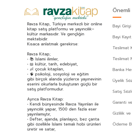
Aysun Berktay Özmen
(32)
Önemli 
Aytül Akal
(169)
Aziz Nesin
(125)
Ravza Kitap, Türkiye merkezli bir online
Bayi Girişi
Aziz Sivaslıoğlu
(34)
kitap satış platformu ve yayıncılık–
kültür markasıdır. Ve gençliğin
Bahar Çelik
(37)
Bayi Kayıt
mektebidir.
Beatrix Potter
(59)
Kısaca anlatmak gerekirse:
Teslimat K
Bediüzzaman Said Nursi
(534)
Ravza Kitap;
Behiç Ak
(42)
Teslimat 
• 📚 İslami ilimler,
• 📖 kültür, tarih, edebiyat,
Berrin Göncü Işıkoğlu
(32)
• 👶 çocuk kitapları,
Banka Hes
Bertrand Russell
(32)
• 🧠 psikoloji, sosyoloji ve eğitim
gibi birçok alanda yüzlerce yayınevinin
Üyelik Sö
Bestami Yazgan
(70)
eserini okurlarla buluşturan güçlü bir
Beydeba
(42)
satış platformudur.
Satış Söz
Beyza Alkoç
(53)
Ayrıca Ravza Kitap:
Garanti ve
Bilgenur Çorlu
(37)
• Kendi bünyesinde Ravza Yayınları ile
yayıncılık yapar, 1500 den fazla eser
Bilgin Adalı
(75)
Gizlilik v
yayınlamıştır,
• Defter, ajanda, planlayıcı, bez çanta
Binnur Şafak Nigiz
(76)
Ödeme Bil
gibi özellikle İslami temalı hobi ürünleri
Birsen Ekim Özen
(133)
üretir ve satar,