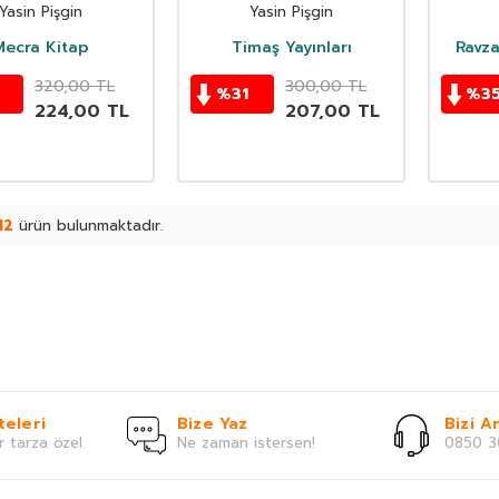
Olarak Hz. Muhammed
Yasin Pişgin
Yasin Pişgin
(sav)
Mecra Kitap
Timaş Yayınları
Ravz
320,00
TL
300,00
TL
0
%
31
%
3
224,00
TL
207,00
TL
12
ürün bulunmaktadır.
teleri
Bize Yaz
Bizi Ar
r tarza özel.
Ne zaman istersen!
0850 3