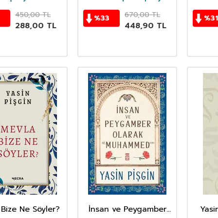
Set
450,00
TL
670,00
TL
%
33
%
31
288,00
TL
448,90
TL
Bize Ne Söyler?
İnsan ve Peygamber
Yasi