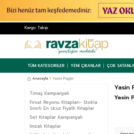
Kargo Takip
TÜM KATEGORILER
YENI ÇIKANLAR
ÇOK SATANL
Anasayfa
Yasin Pişgin
Yasin 
Timaş Kampanyalı
Yasin P
Fırsat Reyonu Kitapları- Stokla
Sınırlı En Ucuz Fiyatlı Kitaplar
Set Kitaplar Kampanyalı
İmzalı Kitaplar