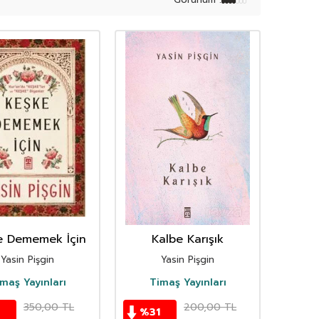
e Dememek İçin
Kalbe Karışık
Yasin Pişgin
Yasin Pişgin
maş Yayınları
Timaş Yayınları
350,00
TL
200,00
TL
%
31