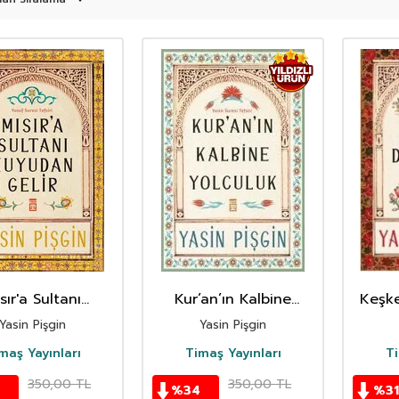
sır'a Sultanı
Kur’an’ın Kalbine
Keşk
yudan Gelir
Yolculuk
Yasin Pişgin
Yasin Pişgin
maş Yayınları
Timaş Yayınları
Ti
350,00
TL
350,00
TL
%
34
%
31