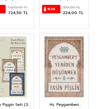
 Yasin Pisgin
1.050,00
TL
350,00
TL
%
36
724,50
TL
224,00
TL
n Pişgin Seti (3
Hz. Peygamberi