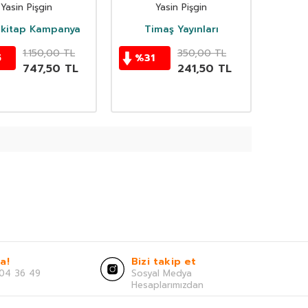
Kitap)
Yeniden Düşünmek
Yasin Pişgin
Yasin Pişgin
akitap Kampanya
Timaş Yayınları
1.150,00
TL
350,00
TL
5
%
31
747,50
TL
241,50
TL
a!
Bizi takip et
04 36 49
Sosyal Medya
Hesaplarımızdan