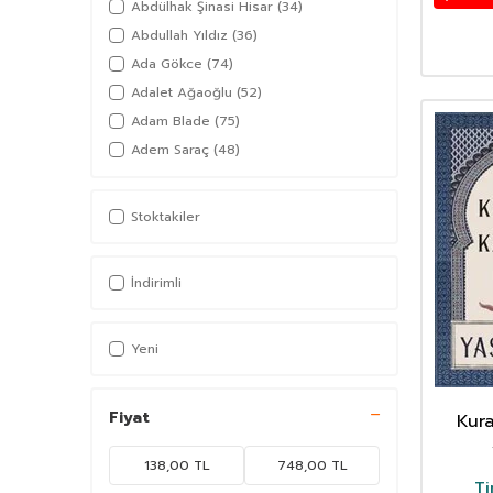
Abdülhak Şinasi Hisar
(34)
Abdullah Yıldız
(36)
Ada Gökce
(74)
Adalet Ağaoğlu
(52)
Adam Blade
(75)
Adem Saraç
(48)
Adil Akkoyunlu
(36)
Afşar Timuçin
(38)
Stoktakiler
Agatha Christie
(97)
Ahmed Cevdet Paşa
(55)
İndirimli
Ahmed Günbay Yıldız
(66)
Ahmed Refik
(37)
Yeni
Ahmet Cemil Akıncı
(58)
Ahmet Efe
(79)
Ahmet Haldun Terzioğlu
(49)
Fiyat
Kur
Ahmet Haşim
(64)
Ahmet Hikmet Müftüoğlu
(43)
Ti