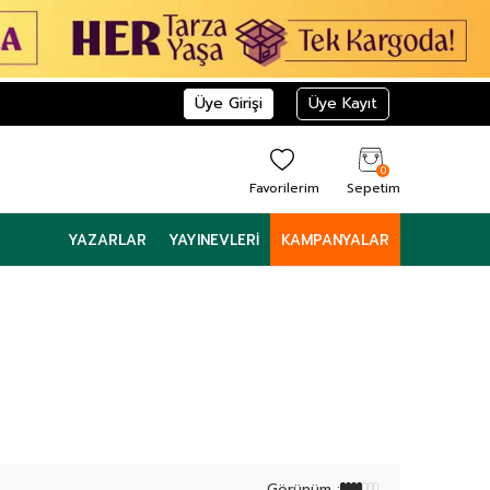
Üye Girişi
Üye Kayıt
0
Favorilerim
Sepetim
YAZARLAR
YAYINEVLERI
KAMPANYALAR
Görünüm :