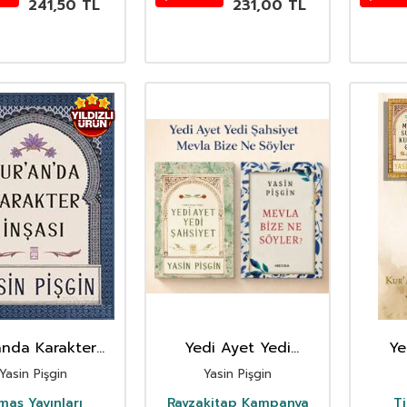
241,50
TL
231,00
TL
anda Karakter
Yedi Ayet Yedi
Ye
İnşası
Sahsiyet Mevla Bize
Sahsiy
Yasin Pişgin
Yasin Pişgin
Ne Söyler Ikili Kitap
Kuyud
Seti
Kalbi
maş Yayınları
Ravzakitap Kampanya
Ti