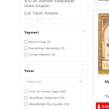
%10 ek indirimli kampanyalı
islami kitaplar
Çok Satan Kitaplar
Kur’an Tefsir Okumaları –
Surelerden Dersler
Yayıncıların Çok Satan Kitapları
Yayınevi
Timaş Yayınları Çok Satanlar
Mecra Kitap
(1)
Yazarların Çok Satan Kitapları
Ravzakitap Kampanya
(2)
Yasin Pişgin'in Çok Satan Kitapları
Timaş Yayınları
(9)
Kari Okuma Grubu RavzaKitap
Ramazan Kitapları Okuma Grubu
Yazar
Birlikte Okuyoruz Kitap Okuma
Grubu
Mı
Ku
Kitap
Prof. Dr. Kemal Sayar
(40)
İslam
Ti
Abdülbaki Gölpınarlı
(43)
Din
Abdulfettah Ebu Gudde
(34)
%
31
Edebiyat