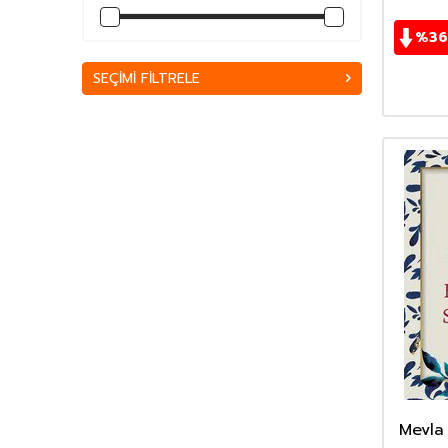
Ahmet Kabaklı
(34)
Ahmet Mahmut Ünlü
(152)
%
36
Ahmet Mercan
(51)
SEÇIMI FILTRELE
Ahmet Mithat Efendi
(168)
Ahmet Rasim
(85)
Ahmet Refik Altınay
(67)
Ahmet Seyrek
(65)
Ahmet Ümit
(70)
Akif Manaf
(46)
Alev Alatlı
(45)
Alexandr Sergeyeviç Puşkin
(49)
Alexandre Dumas
(113)
Alfred Adler
(62)
Ali Haydar Haksal
(53)
Ali Kuzu
(42)
Alphonse Daudet
(40)
Andre Gide
(43)
Mevla 
Anita Ganeri
(32)