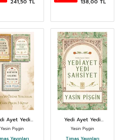
241,50
TL
138,00
TL
di Ayet Yedi
Yedi Ayet Yedi
et Misira Sultani
Şahsiyet
Yasin Pişgin
Yasin Pişgin
an Gelir Kuranin
ne Yolculuk 3lü
maş Yayınları
Timaş Yayınları