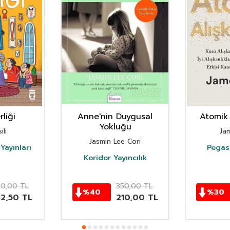
liği
Anne'nin Duygusal
Atomik 
Yokluğu
ılı
Ja
Jasmin Lee Cori
Yayınları
Pegasu
Koridor Yayıncılık
50,00
TL
350,00
TL
%
40
%
30
62,50
TL
210,00
TL