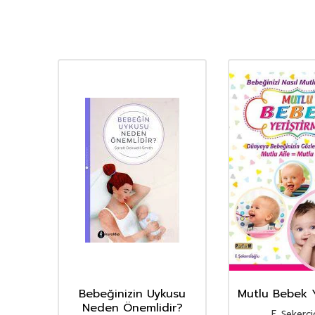
natı
Bebeğinizin Uykusu
Mutlu Bebek Y
Neden Önemlidir?
E. Şekerc