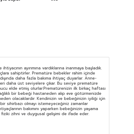
 ihtiyacının ayırımına vardıklarına inanmaya başladık.
çlara sahiptirler. Prematüre bebekler rahim içinde
dışında daha fazla bakıma ihtiyaç duyarlar. Anne-
ileri daha üst seviyelere çıkar. Bu seviye prematüre
ucu elde etmiş olurlar.Prematürenizin ilk birkaç haftası
sağlıklı bir bebeği hastaneden alıp eve götürmenizde
den olacaklardır. Kendinizin ve bebeğinizin iyiliği için
n bir sihirbazı olmayı istemeyeceğiniz zamanlar
 ihtiyaçlarının bakımını yaparken bebeğinizin yaşama
iziki zihni ve duygusal gelişimi de ifade eder.