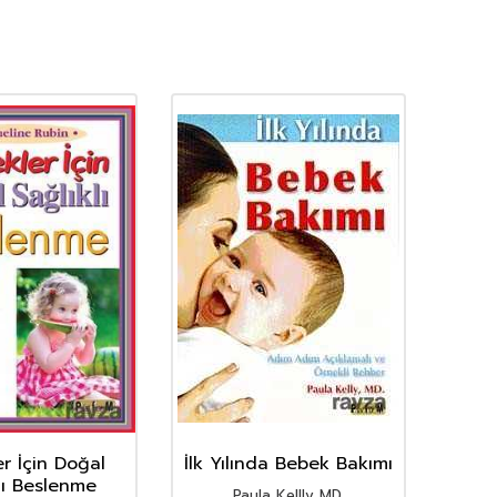
r İçin Doğal
İlk Yılında Bebek Bakımı
Ço
lı Beslenme
Paula Kellly MD.