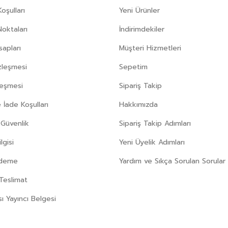
oşulları
Yeni Ürünler
Noktaları
İndirimdekiler
apları
Müşteri Hizmetleri
zleşmesi
Sepetim
leşmesi
Sipariş Takip
 İade Koşulları
Hakkımızda
e Güvenlik
Sipariş Takip Adımları
gisi
Yeni Üyelik Adımları
Ödeme
Yardım ve Sıkça Sorulan Sorular
Teslimat
sı Yayıncı Belgesi