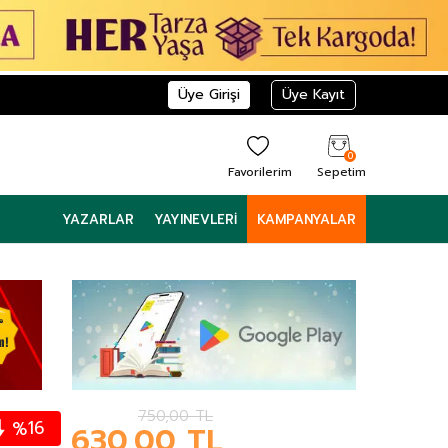
Üye Girişi
Üye Kayıt
0
Favorilerim
Sepetim
YAZARLAR
YAYINEVLERI
KAMPANYALAR
750,00
TL
16
%
630,00
TL