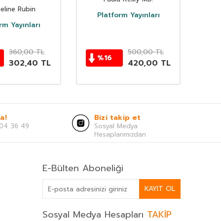
eline Rubin
Platform Yayınları
rm Yayınları
Hay
360,00
TL
500,00
TL
%
16
302,40
TL
420,00
TL
a!
Bizi takip et
04 36 49
Sosyal Medya
Hesaplarımızdan
E-Bülten Aboneliği
KAYIT OL
Sosyal Medya Hesapları
TAKİP