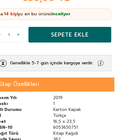
14
kişi
şu an bu ürünü
inceliyor
🔥
SEPETE EKLE
Genellikle 5-7 gün içinde kargoya verilir.
Kitap Özellikleri
sım Yılı
2019
askı
1
ilt Durumu
Karton Kapak
l
Türkçe
bat
16,5 x 23,5
SBN-10
6053650751
ğıt Türü
Kitap Kağıdı
yfa Sayısı
362