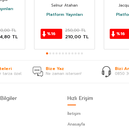
Selnur Atahan
Jacqu
yınları
Platform Yayınları
Platfo
0,00
TL
250,00
TL
%
16
%
16
84,80
TL
210,00
TL
teleri
Bize Yaz
Bizi Ar
r tarza özel.
Ne zaman istersen!
0850 3
Bilgiler
Hızlı Erişim
İletişim
Anasayfa