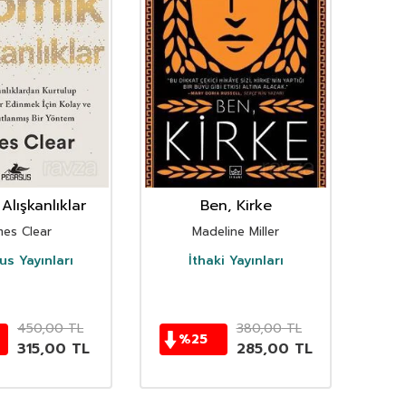
Alışkanlıklar
Ben, Kirke
mes Clear
Madeline Miller
s Yayınları
İthaki Yayınları
D
450,00
TL
380,00
TL
%
25
315,00
TL
285,00
TL