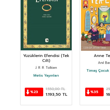
nın
Yüzüklerin Efendisi (Tek
Anne Ter
istan
Cilt)
Anıl Bas
i
J. R. R. Tolkien
Timaş Çocuk 
i
Metis Yayınları
TL
1.550,00
TL
2
%
23
%
35
TL
1.193,50
TL
1