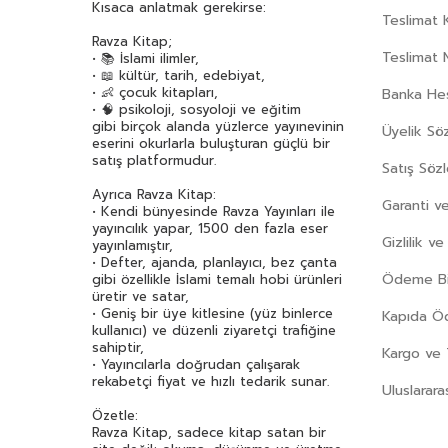
Kısaca anlatmak gerekirse:
Teslimat K
Ravza Kitap;
Teslimat 
• 📚 İslami ilimler,
• 📖 kültür, tarih, edebiyat,
• 👶 çocuk kitapları,
Banka Hes
• 🧠 psikoloji, sosyoloji ve eğitim
gibi birçok alanda yüzlerce yayınevinin
Üyelik Sö
eserini okurlarla buluşturan güçlü bir
satış platformudur.
Satış Söz
Ayrıca Ravza Kitap:
Garanti ve
• Kendi bünyesinde Ravza Yayınları ile
yayıncılık yapar, 1500 den fazla eser
Gizlilik v
yayınlamıştır,
• Defter, ajanda, planlayıcı, bez çanta
Ödeme Bil
gibi özellikle İslami temalı hobi ürünleri
üretir ve satar,
• Geniş bir üye kitlesine (yüz binlerce
Kapıda 
kullanıcı) ve düzenli ziyaretçi trafiğine
sahiptir,
Kargo ve 
• Yayıncılarla doğrudan çalışarak
rekabetçi fiyat ve hızlı tedarik sunar.
Uluslarara
Özetle:
Ravza Kitap, sadece kitap satan bir