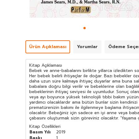
Ürün Açıklaması
Yorumlar
Ödeme Seçen
Kitap Açıklaması
Bebek ve anne-babalarını birlikte yıllarca izledikten s
Her bebek belirli ihtiyaçlar ile doğar. Bazı bebekler 
daha uzun süre kalmaya ihtiyaç duyarlar ama buna sahi
babalara doğru bilgi verilir ve bebeklerine olan bağlıl
bebeklerinin ihtiyaç seviyesi ile uyumludur. Sonuç olar
veya ayı boyunca yüksek teknolojili tıbbi bakım yüzün
yardımcı olacaklardır ama bütün bunlar sizin kendinizi 
prematürenizin bakımı ile ilgilenmeye başlama ihtiyacını
olacaktır. Bebeğiniz için sadece en iyi anne veya baba 
çabasını oluşturmak sizin göreviniz olacaktır. 'Yaşama 
Kitap Özellikleri
Basım Yılı
2019
Baskı
1