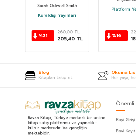
Sarah Ockwell Smith
k
Platform Ya
Kuraldışı Yayınları
TL
260,00
TL
22
%
21
%
16
0
TL
205,40
TL
1
Blog
Okuma Lis
Kitapları takip et.
Her yaşa, he
Önemli 
Ravza Kitap, Türkiye merkezli bir online
Bayi Girişi
kitap satış platformu ve yayıncılık–
kültür markasıdır. Ve gençliğin
Bayi Kayıt
mektebidir.