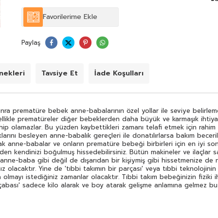
üst seviyelere çıkar. Bu seviye prematüre bebeklerinin
ihtiyaç seviyesi ile uyumludur. Sonuç olarak anne-babalar
Favorilerime Ekle
ve onların prematüre bebeği birbirleri için en iyi sonucu
elde etmiş olurlar.Prematürenizin ilk birkaç haftası veya
ayı boyunca yüksek teknolojili tıbbi bakım yüzünden
Paylaş
kendinizi boğulmuş hissedebilirsiniz. Bütün makineler ve
ilaçlar sağlıklı bir bebeği hastaneden alıp eve
götürmenizde yardımcı olacaklardır ama bütün bunlar
sizin kendinizi anne-baba gibi değil de dışarıdan bir
ekleri
Tavsiye Et
İade Koşulları
kişiymiş gibi hissetmenize de neden olacaklardır.
Kendinizin ve bebeğinizin iyiliği için prematürenizin bakımı
ile ilgilenmeye başlama ihtiyacınız olacaktır. Yine de 'tıbbi
takımın bir parçası' veya tıbbi teknolojinin bir sihirbazı
onra prematüre bebek anne-babalarının özel yollar ile seviye belirleme
olmayı istemeyeceğiniz zamanlar olacaktır. Bebeğiniz için
özellikle prematüreler diğer bebeklerden daha büyük ve karmaşık ihtiya
sadece en iyi anne veya baba olmayı istediğiniz zamanlar
p olamazlar. Bu yüzden kaybettikleri zamanı telafi etmek için rahim 
olacaktır. Tıbbi takım bebeğinizin fiziki ihtiyaçlarının
ıklarını besleyen anne-babalık gereçleri ile donatılırlarsa bakım becer
bakımını yaparken bebeğinizin yaşama çabasını
ak anne-babalar ve onların prematüre bebeği birbirleri için en iyi son
oluşturmak sizin göreviniz olacaktır. 'Yaşama çabası'
den kendinizi boğulmuş hissedebilirsiniz. Bütün makineler ve ilaçlar 
sadece kilo alarak ve boy atarak gelişme anlamına gelmez
anne-baba gibi değil de dışarıdan bir kişiymiş gibi hissetmenize de ne
bu fiziki zihni ve duygusal gelişimi de ifade eder.
z olacaktır. Yine de 'tıbbi takımın bir parçası' veya tıbbi teknolojini
olmayı istediğiniz zamanlar olacaktır. Tıbbi takım bebeğinizin fiziki
çabası' sadece kilo alarak ve boy atarak gelişme anlamına gelmez bu f