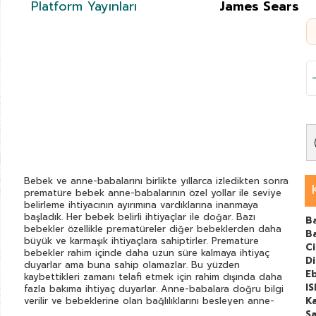
Platform Yayınları
James Sears
Bebek ve anne-babalarını birlikte yıllarca izledikten sonra
prematüre bebek anne-babalarının özel yollar ile seviye
belirleme ihtiyacının ayırımına vardıklarına inanmaya
başladık. Her bebek belirli ihtiyaçlar ile doğar. Bazı
Ba
bebekler özellikle prematüreler diğer bebeklerden daha
B
büyük ve karmaşık ihtiyaçlara sahiptirler. Prematüre
C
bebekler rahim içinde daha uzun süre kalmaya ihtiyaç
Di
duyarlar ama buna sahip olamazlar. Bu yüzden
E
kaybettikleri zamanı telafi etmek için rahim dışında daha
I
fazla bakıma ihtiyaç duyarlar. Anne-babalara doğru bilgi
verilir ve bebeklerine olan bağlılıklarını besleyen anne-
Ka
babalık gereçleri ile donatılırlarsa bakım becerileri daha
Sa