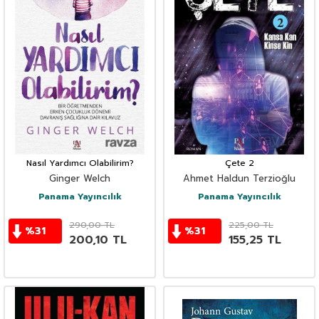
Nasıl Yardımcı Olabilirim?
Çete 2
Ginger Welch
Ahmet Haldun Terzioğlu
Panama Yayıncılık
Panama Yayıncılık
290,00
TL
225,00
TL
%
31
%
31
200,10
TL
155,25
TL