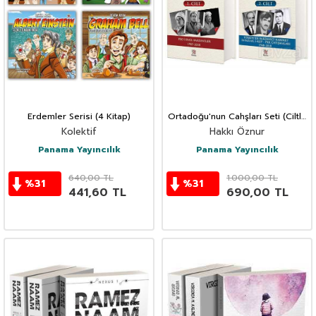
Erdemler Serisi (4 Kitap)
Ortadoğu'nun Cahşları Seti (Ciltli)
(2 Kitap)
Kolektif
Hakkı Öznur
Panama Yayıncılık
Panama Yayıncılık
640,00
TL
1.000,00
TL
%
31
%
31
441,60
TL
690,00
TL