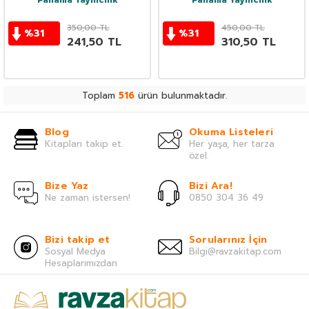
Panama Yayıncılık
Panama Yayıncılık
350,00
TL
450,00
TL
%
31
%
31
241,50
TL
310,50
TL
Toplam
516
ürün bulunmaktadır.
Blog
Okuma Listeleri
Kitapları takip et.
Her yaşa, her tarza
özel.
Bize Yaz
Bizi Ara!
Ne zaman istersen!
0850 304 36 49
Bizi takip et
Sorularınız İçin
Sosyal Medya
Bilgi@ravzakitap.com
Hesaplarımızdan