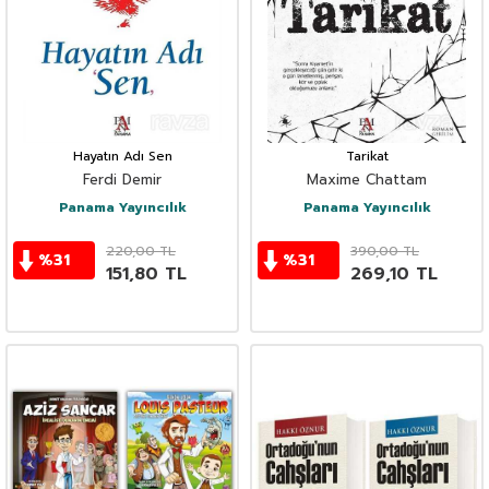
Hayatın Adı Sen
Tarikat
Ferdi Demir
Maxime Chattam
Panama Yayıncılık
Panama Yayıncılık
220,00
TL
390,00
TL
%
31
%
31
151,80
TL
269,10
TL