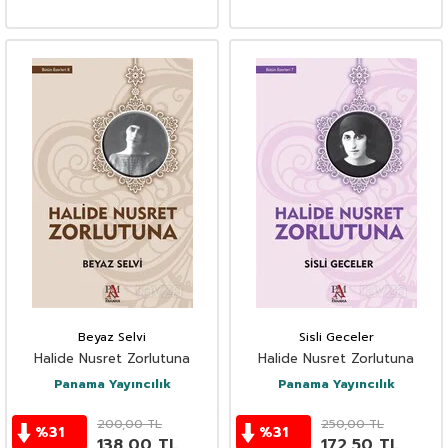
Beyaz Selvi
Sisli Geceler
Halide Nusret Zorlutuna
Halide Nusret Zorlutuna
Panama Yayıncılık
Panama Yayıncılık
200,00
TL
250,00
TL
%
31
%
31
138,00
TL
172,50
TL