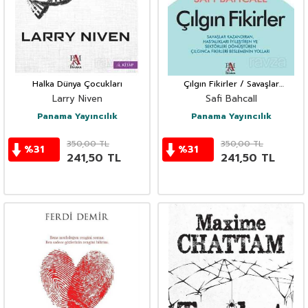
Halka Dünya Çocukları
Çılgın Fikirler / Savaşlar
Kazandıran, Hastalıkları İyileştiren
Larry Niven
Safi Bahcall
Ve Sektörleri Dönüştüren
Çılgınca Fi
Panama Yayıncılık
Panama Yayıncılık
350,00
TL
350,00
TL
%
31
%
31
241,50
TL
241,50
TL