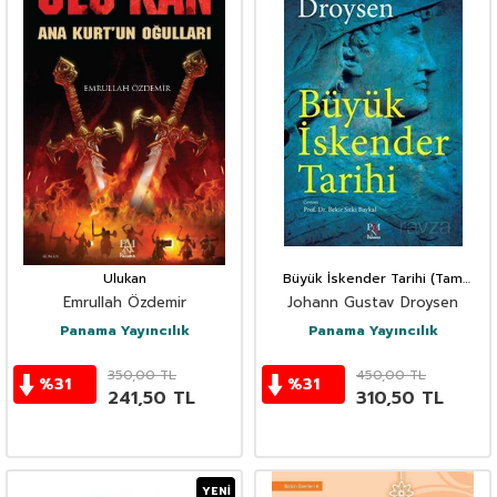
Ulukan
Büyük İskender Tarihi (Tam
Metin)
Emrullah Özdemir
Johann Gustav Droysen
Panama Yayıncılık
Panama Yayıncılık
350,00
TL
450,00
TL
%
31
%
31
241,50
TL
310,50
TL
YENI