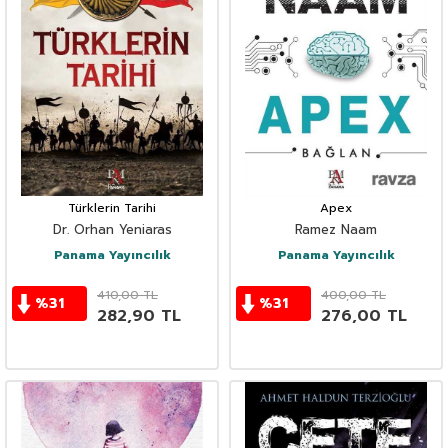
Türklerin Tarihi
Apex
Dr. Orhan Yeniaras
Ramez Naam
Panama Yayıncılık
Panama Yayıncılık
410,00
TL
400,00
TL
%
31
%
31
282,90
TL
276,00
TL