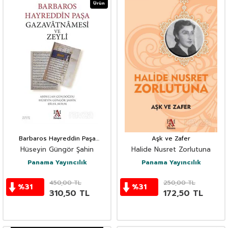
Ürün
Barbaros Hayreddin Paşa
Aşk ve Zafer
Gazavatnamesi ve Zeyli
Hüseyin Güngör Şahin
Halide Nusret Zorlutuna
Panama Yayıncılık
Panama Yayıncılık
450,00
TL
250,00
TL
%
31
%
31
310,50
TL
172,50
TL