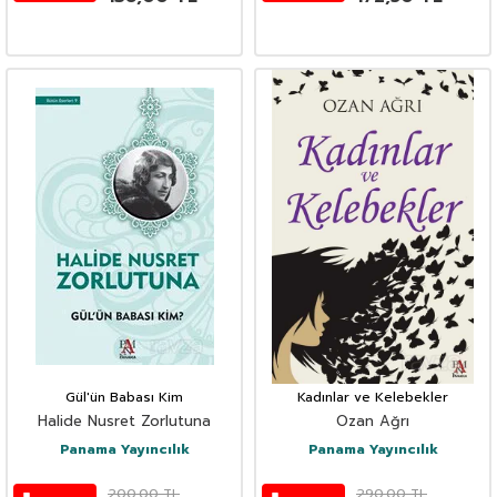
Gül'ün Babası Kim
Kadınlar ve Kelebekler
Halide Nusret Zorlutuna
Ozan Ağrı
Panama Yayıncılık
Panama Yayıncılık
200,00
TL
290,00
TL