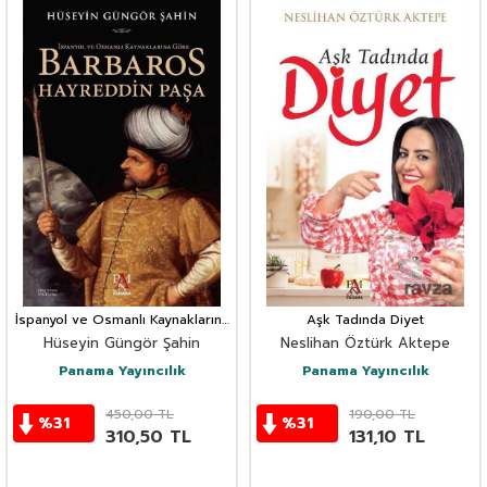
İspanyol ve Osmanlı Kaynaklarına
Aşk Tadında Diyet
Göre Barbaros Hayreddin Paşa
Hüseyin Güngör Şahin
Neslihan Öztürk Aktepe
Panama Yayıncılık
Panama Yayıncılık
450,00
TL
190,00
TL
%
31
%
31
310,50
TL
131,10
TL