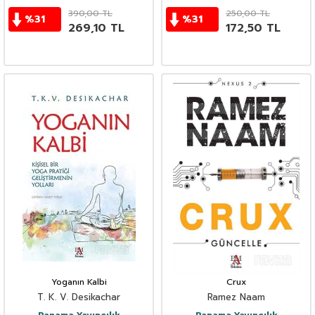
390,00
TL
250,00
TL
%
31
%
31
269,10
TL
172,50
TL
Yoganın Kalbi
Crux
T. K. V. Desikachar
Ramez Naam