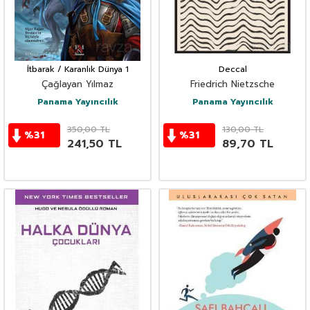
İtbarak / Karanlık Dünya 1
Deccal
Çağlayan Yılmaz
Friedrich Nietzsche
Panama Yayıncılık
Panama Yayıncılık
350,00
TL
130,00
TL
%
31
%
31
241,50
TL
89,70
TL