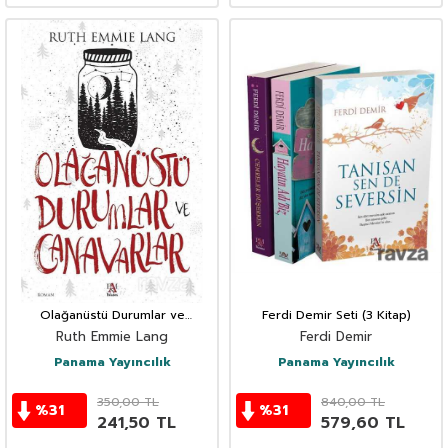
Olağanüstü Durumlar ve
Ferdi Demir Seti (3 Kitap)
Canavarlar
Ruth Emmie Lang
Ferdi Demir
Panama Yayıncılık
Panama Yayıncılık
350,00
TL
840,00
TL
%
31
%
31
241,50
TL
579,60
TL