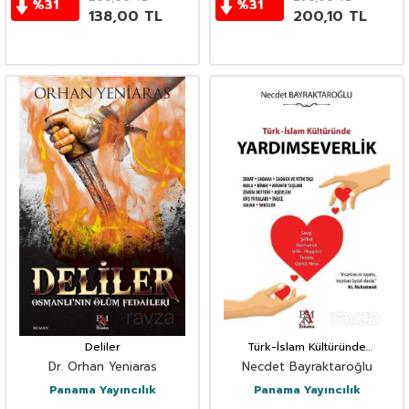
%
31
%
31
138,00
TL
200,10
TL
Deliler
Türk-İslam Kültüründe
Yardımseverlik
Dr. Orhan Yeniaras
Necdet Bayraktaroğlu
Panama Yayıncılık
Panama Yayıncılık