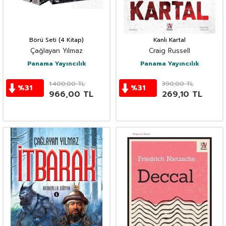
Börü Seti (4 Kitap)
Kanlı Kartal
Çağlayan Yılmaz
Craig Russell
Panama Yayıncılık
Panama Yayıncılık
1.400,00
TL
390,00
TL
%
31
%
31
966,00
TL
269,10
TL