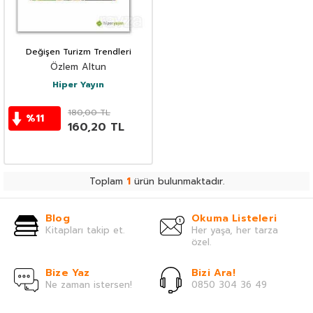
Değişen Turizm Trendleri
Özlem Altun
Hiper Yayın
180,00
TL
%
11
160,20
TL
Toplam
1
ürün bulunmaktadır.
Blog
Okuma Listeleri
Kitapları takip et.
Her yaşa, her tarza
özel.
Bize Yaz
Bizi Ara!
Ne zaman istersen!
0850 304 36 49