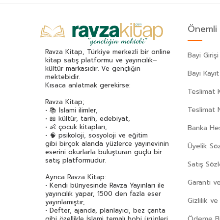
Ahmet Ümit
(70)
Akif Manaf
(46)
Önemli 
Alev Alatlı
(45)
Alexandr Sergeyeviç Puşkin
(49)
Ravza Kitap, Türkiye merkezli bir online
Bayi Girişi
Alexandre Dumas
(113)
kitap satış platformu ve yayıncılık–
kültür markasıdır. Ve gençliğin
Alfred Adler
(62)
Bayi Kayıt
mektebidir.
Ali Erkan Kavaklı
(32)
Kısaca anlatmak gerekirse:
Teslimat K
Ali Haydar Haksal
(53)
Ravza Kitap;
Ali Kuzu
(42)
Teslimat 
• 📚 İslami ilimler,
• 📖 kültür, tarih, edebiyat,
Alphonse Daudet
(40)
• 👶 çocuk kitapları,
Banka Hes
Andre Gide
(43)
• 🧠 psikoloji, sosyoloji ve eğitim
gibi birçok alanda yüzlerce yayınevinin
Üyelik Sö
Anita Ganeri
(32)
eserini okurlarla buluşturan güçlü bir
Anonim
(300)
satış platformudur.
Satış Söz
Antoine De Saint Exupery
(174)
Ayrıca Ravza Kitap:
Garanti ve
Anton Çehov
(163)
• Kendi bünyesinde Ravza Yayınları ile
yayıncılık yapar, 1500 den fazla eser
Arif Pamuk
(45)
Gizlilik v
yayınlamıştır,
Aristoteles (Aristo)
(89)
• Defter, ajanda, planlayıcı, bez çanta
Ödeme Bil
gibi özellikle İslami temalı hobi ürünleri