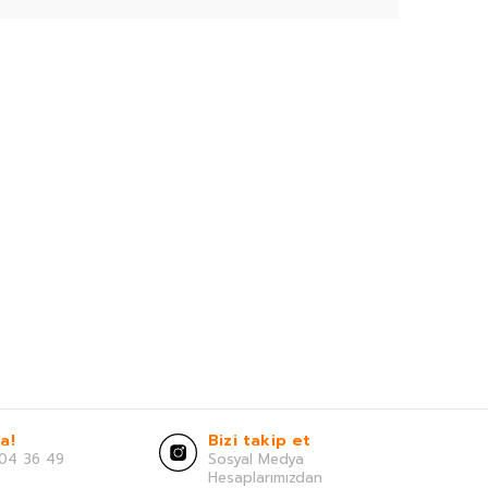
a!
Bizi takip et
04 36 49
Sosyal Medya
Hesaplarımızdan