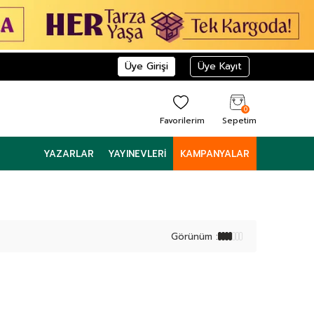
Üye Girişi
Üye Kayıt
0
Favorilerim
Sepetim
YAZARLAR
YAYINEVLERI
KAMPANYALAR
Görünüm :