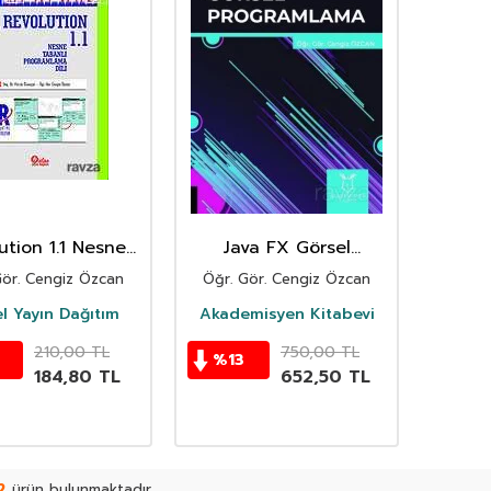
ution 1.1 Nesne
Java FX Görsel
lı Programlama
Programlama
Gör. Cengiz Özcan
Öğr. Gör. Cengiz Özcan
Dili
l Yayın Dağıtım
Akademisyen Kitabevi
210,00
TL
750,00
TL
%
13
184,80
TL
652,50
TL
2
ürün bulunmaktadır.