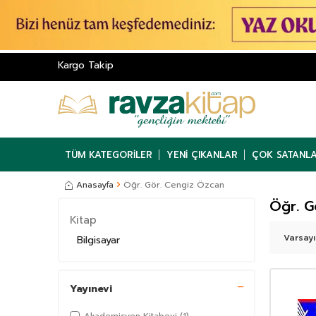
Kargo Takip
TÜM KATEGORILER
YENI ÇIKANLAR
ÇOK SATANL
Anasayfa
Öğr. Gör. Cengiz Özcan
Öğr. G
Kitap
Bilgisayar
Yayınevi