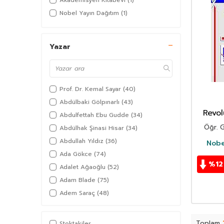
Akademisyen Kitabevi
(1)
Nobel Yayın Dağıtım
(1)
Yazar
Prof. Dr. Kemal Sayar
(40)
Abdülbaki Gölpınarlı
(43)
Revol
Abdulfettah Ebu Gudde
(34)
Taban
Öğr. 
Abdülhak Şinasi Hisar
(34)
Abdullah Yıldız
(36)
Nobe
Ada Gökce
(74)
%
12
Adalet Ağaoğlu
(52)
Adam Blade
(75)
Adem Saraç
(48)
Adil Akkoyunlu
(36)
Afşar Timuçin
(38)
Toplam
Stoktakiler