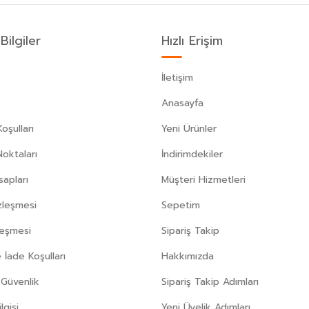
Bilgiler
Hızlı Erişim
İletişim
Anasayfa
oşulları
Yeni Ürünler
Noktaları
İndirimdekiler
apları
Müşteri Hizmetleri
zleşmesi
Sepetim
leşmesi
Sipariş Takip
 İade Koşulları
Hakkımızda
e Güvenlik
Sipariş Takip Adımları
gisi
Yeni Üyelik Adımları