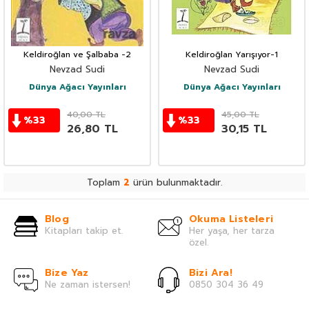
Keldiroğlan ve Şalbaba -2
Keldiroğlan Yarışıyor-1
Nevzad Sudi
Nevzad Sudi
Dünya Ağacı Yayınları
Dünya Ağacı Yayınları
40,00
TL
45,00
TL
%
33
%
33
26,80
TL
30,15
TL
Toplam
2
ürün bulunmaktadır.
Blog
Okuma Listeleri
Kitapları takip et.
Her yaşa, her tarza
özel.
Bize Yaz
Bizi Ara!
Ne zaman istersen!
0850 304 36 49