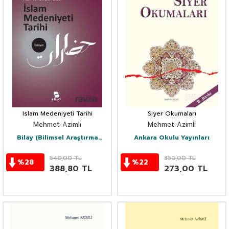
Islam Medeniyeti Tarihi
Siyer Okumaları
Mehmet Azimli
Mehmet Azimli
Bilay (Bilimsel Araştırma
Ankara Okulu Yayınları
Yayınları)
540,00
TL
350,00
TL
%
28
%
22
388,80
TL
273,00
TL