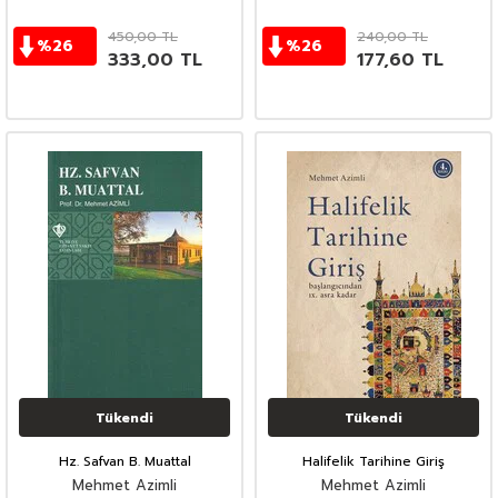
450,00
TL
240,00
TL
%
26
%
26
333,00
TL
177,60
TL
Tükendi
Tükendi
Hz. Safvan B. Muattal
Halifelik Tarihine Giriş
Mehmet Azimli
Mehmet Azimli