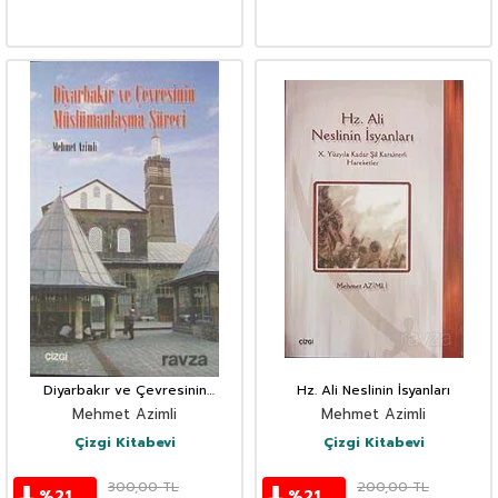
Diyarbakır ve Çevresinin
Hz. Ali Neslinin İsyanları
Müslümanlaşma Süreci
Mehmet Azimli
Mehmet Azimli
Çizgi Kitabevi
Çizgi Kitabevi
300,00
TL
200,00
TL
%
21
%
21