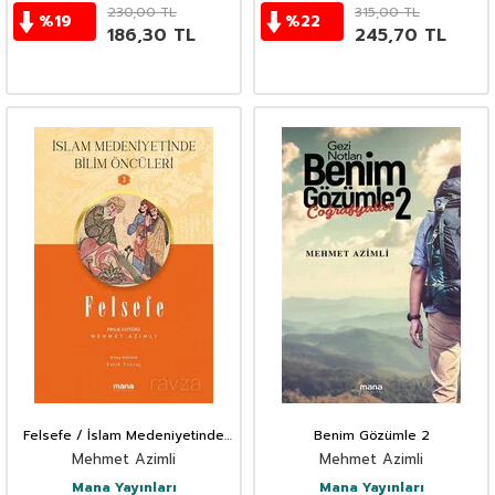
230,00
TL
315,00
TL
%
19
%
22
186,30
TL
245,70
TL
Felsefe / İslam Medeniyetinde
Benim Gözümle 2
Bilim Öncüleri 3
Mehmet Azimli
Mehmet Azimli
Mana Yayınları
Mana Yayınları