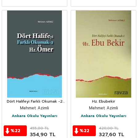
Dört Halifeyi Farklı Okumak -2
Hz. Ebubekir
Hz. Ömer
Mehmet Azimli
Mehmet Azimli
Ankara Okulu Yayınları
Ankara Okulu Yayınları
455,00
TL
420,00
TL
%
22
%
22
354,90
TL
327,60
TL