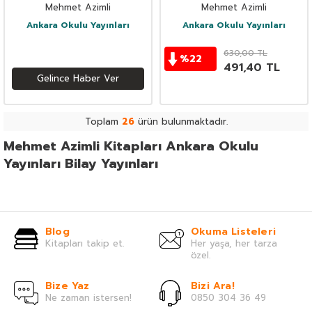
Mehmet Azimli
Mehmet Azimli
Ankara Okulu Yayınları
Ankara Okulu Yayınları
630,00
TL
%
22
491,40
TL
Gelince Haber Ver
Toplam
26
ürün bulunmaktadır.
Mehmet Azimli Kitapları Ankara Okulu
Yayınları Bilay Yayınları
Blog
Okuma Listeleri
Kitapları takip et.
Her yaşa, her tarza
özel.
Bize Yaz
Bizi Ara!
Ne zaman istersen!
0850 304 36 49