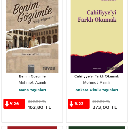
Benim Gözümle
Cahiliyye’yi Farklı Okumak
Mehmet Azimli
Mehmet Azimli
Mana Yayınları
Ankara Okulu Yayınları
220,00
TL
350,00
TL
%
26
%
22
162,80
TL
273,00
TL