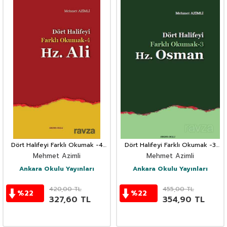
Dört Halifeyi Farklı Okumak -4
Dört Halifeyi Farklı Okumak -3
Hz. Ali
Hz.Osman
Mehmet Azimli
Mehmet Azimli
Ankara Okulu Yayınları
Ankara Okulu Yayınları
420,00
TL
455,00
TL
%
22
%
22
327,60
TL
354,90
TL