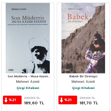
Son Müderris - Musa Kazım
Babek Bir Direnişci
Efendi
Mehmet Azimli
Mehmet Azimli
Çizgi Kitabevi
Çizgi Kitabevi
240,00
TL
230,00
TL
%
21
%
21
189,60
TL
181,70
TL