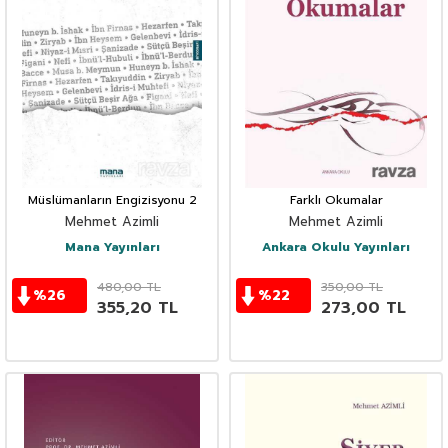
Müslümanların Engizisyonu 2
Farklı Okumalar
Mehmet Azimli
Mehmet Azimli
Mana Yayınları
Ankara Okulu Yayınları
480,00
TL
350,00
TL
%
26
%
22
355,20
TL
273,00
TL