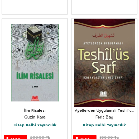
İlim Risalesi
Ayetlerden Uygulamali Teshil’üs
Sarf (Kolaylastirilmis Sarf)
Güzin Kara
Ferit Baş
Kitap Kalbi Yayıncılık
Kitap Kalbi Yayıncılık
200,00
TL
350,00
TL