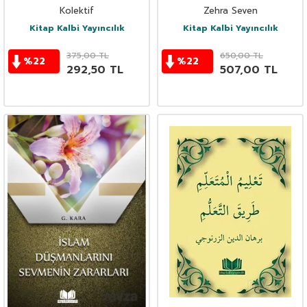
Orjinal Baskı)
Çözümleriyle Bina
Kolektif
Zehra Seven
Kitap Kalbi Yayıncılık
Kitap Kalbi Yayıncılık
375,00
TL
650,00
TL
%
22
%
22
292,50
TL
507,00
TL