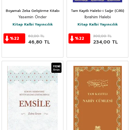
Boyamalı Zeka Geliştirme Kitabı
Tam Kayıtlı Halebi-i Sağır (Ciltli)
Yasemin Önder
İbrahim Halebi
Kitap Kalbi Yayıncılık
Kitap Kalbi Yayıncılık
60,00
TL
300,00
TL
%
22
%
22
46,80
TL
234,00
TL
YENI
Ürün