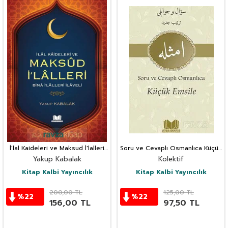
İ'lal Kaideleri ve Maksud İ'lalleri
Soru ve Cevaplı Osmanlıca Küçük
Bina İ'lalleri İlaveli
Emsile
Yakup Kabalak
Kolektif
Kitap Kalbi Yayıncılık
Kitap Kalbi Yayıncılık
200,00
TL
125,00
TL
%
22
%
22
156,00
TL
97,50
TL