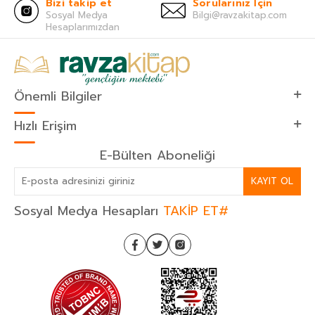
Bizi takip et
Sorularınız İçin
Sosyal Medya
Bilgi@ravzakitap.com
Hesaplarımızdan
Önemli Bilgiler
Hızlı Erişim
E-Bülten Aboneliği
KAYIT OL
Sosyal Medya Hesapları
TAKİP ET#