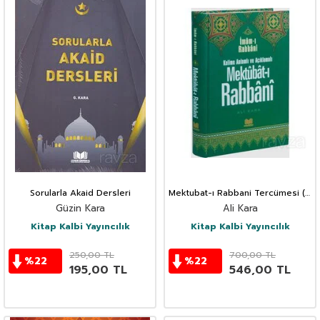
Sorularla Akaid Dersleri
Mektubat-ı Rabbani Tercümesi (3.
Cilt)
Güzin Kara
Ali Kara
Kitap Kalbi Yayıncılık
Kitap Kalbi Yayıncılık
250,00
TL
700,00
TL
%
22
%
22
195,00
TL
546,00
TL