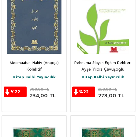
Mecmuatun-Nahiv (Arapça)
Rehnuma Sibyan Egitim Rehberi
Kolektif
Ayşe Yıldız Çavuşoğlu
Kitap Kalbi Yayıncılık
Kitap Kalbi Yayıncılık
300,00
TL
350,00
TL
%
22
%
22
234,00
TL
273,00
TL