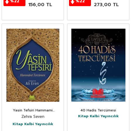
%
22
%
22
156,00
TL
273,00
TL
Yasin Tefsiri Hammami
40 Hadis Tercümesi
Tercümesi
Kitap Kalbi Yayıncılık
Zehra Seven
Kitap Kalbi Yayıncılık