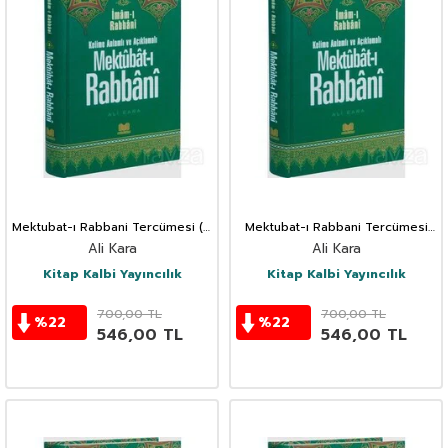
Mektubat-ı Rabbani Tercümesi (5.
Mektubat-ı Rabbani Tercümesi
Cilt)
(4. Cilt)
Ali Kara
Ali Kara
Kitap Kalbi Yayıncılık
Kitap Kalbi Yayıncılık
700,00
TL
700,00
TL
%
22
%
22
546,00
TL
546,00
TL