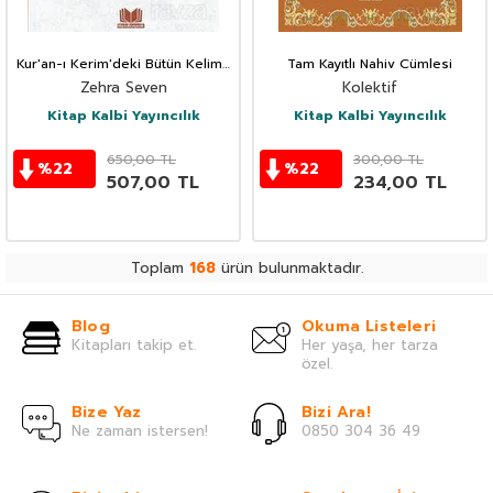
Kur'an-ı Kerim'deki Bütün Kelime
Tam Kayıtlı Nahiv Cümlesi
Çözümleriyle Emsile
Zehra Seven
Kolektif
Kitap Kalbi Yayıncılık
Kitap Kalbi Yayıncılık
650,00
TL
300,00
TL
%
22
%
22
507,00
TL
234,00
TL
Toplam
168
ürün bulunmaktadır.
Blog
Okuma Listeleri
Kitapları takip et.
Her yaşa, her tarza
özel.
Bize Yaz
Bizi Ara!
Ne zaman istersen!
0850 304 36 49