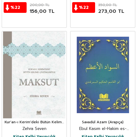
200,00
TL
350,00
TL
%
22
%
22
156,00
TL
273,00
TL
Kur'an-ı Kerim'deki Bütün Kelime
Savadül Azam (Arapça)
Çözümleriyle Maksut
Zehra Seven
Ebul Kasım el-Hakim es-
Semerkandi
Kitap Kalbi Yayıncılık
Kitap Kalbi Yayıncılık