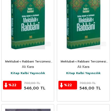
Mektubat-ı Rabbani Tercümesi
Mektubat-ı Rabbani Tercümesi
(7. Cilt)
(2. Cilt)
Ali Kara
Ali Kara
Kitap Kalbi Yayıncılık
Kitap Kalbi Yayıncılık
700,00
TL
700,00
TL
%
22
%
22
546,00
TL
546,00
TL