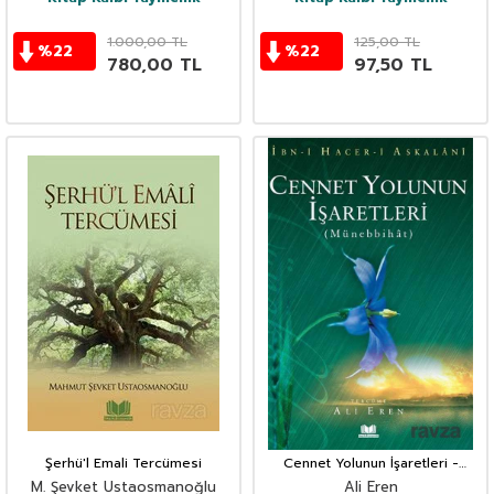
1.000,00
TL
125,00
TL
%
22
%
22
780,00
TL
97,50
TL
Şerhü'l Emali Tercümesi
Cennet Yolunun İşaretleri -
Münebbihat Tercümesi
M. Şevket Ustaosmanoğlu
Ali Eren