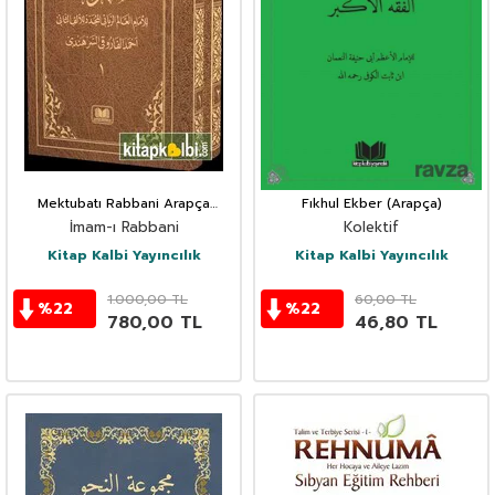
Mektubatı Rabbani Arapça
Fıkhul Ekber (Arapça)
Harekesiz (2 Cilt Takım)
İmam-ı Rabbani
Kolektif
Kitap Kalbi Yayıncılık
Kitap Kalbi Yayıncılık
1.000,00
TL
60,00
TL
%
22
%
22
780,00
TL
46,80
TL