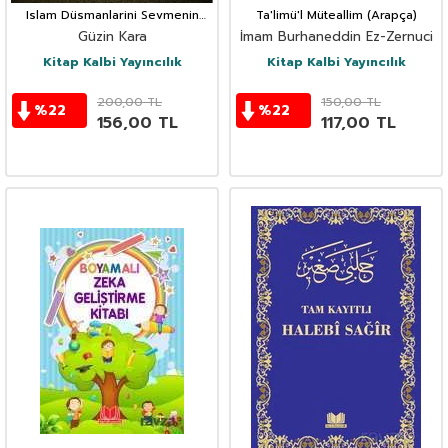
Islam Düsmanlarini Sevmenin
Ta'limü'l Müteallim (Arapça)
Zararlari
Güzin Kara
İmam Burhaneddin Ez-Zernuci
Kitap Kalbi Yayıncılık
Kitap Kalbi Yayıncılık
200,00
TL
150,00
TL
%
22
%
22
156,00
TL
117,00
TL