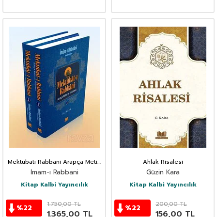
Mektubatı Rabbani Arapça Metin
Ahlak Risalesi
ve Tercümesi (2 Cilt Takım)
İmam-ı Rabbani
Güzin Kara
Kitap Kalbi Yayıncılık
Kitap Kalbi Yayıncılık
1.750,00
TL
200,00
TL
%
22
%
22
1.365,00
TL
156,00
TL