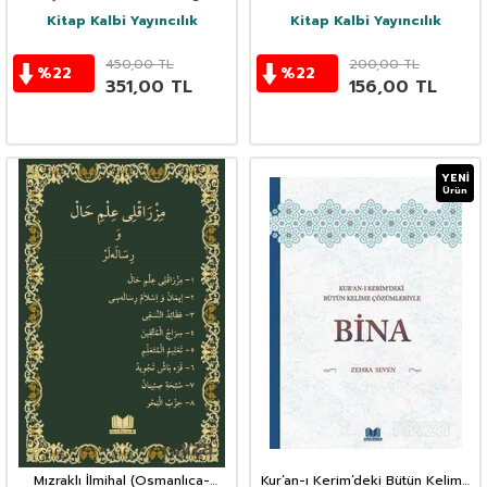
Kitap Kalbi Yayıncılık
Kitap Kalbi Yayıncılık
450,00
TL
200,00
TL
%
22
%
22
351,00
TL
156,00
TL
YENI
Ürün
Mızraklı İlmihal (Osmanlıca-
Kur’an-ı Kerim’deki Bütün Kelime