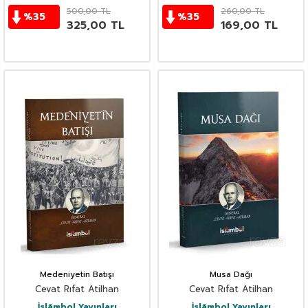
500,00
TL
260,00
TL
%
35
%
35
325,00
TL
169,00
TL
Medeniyetin Batışı
Musa Dağı
Cevat Rıfat Atilhan
Cevat Rıfat Atilhan
İslâmbol Yayınları
İslâmbol Yayınları