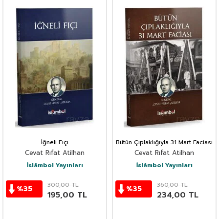
İğneli Fıçı
Bütün Çıplaklığıyla 31 Mart Faciası
Cevat Rıfat Atilhan
Cevat Rıfat Atilhan
İslâmbol Yayınları
İslâmbol Yayınları
300,00
TL
360,00
TL
%
35
%
35
195,00
TL
234,00
TL