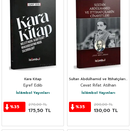
Kara Kitap
Sultan Abdülhamid ve İttihatçıların
Cinayetleri
Eşref Edib
Cevat Rıfat Atilhan
İslâmbol Yayınları
İslâmbol Yayınları
270,00
TL
200,00
TL
%
35
%
35
175,50
TL
130,00
TL