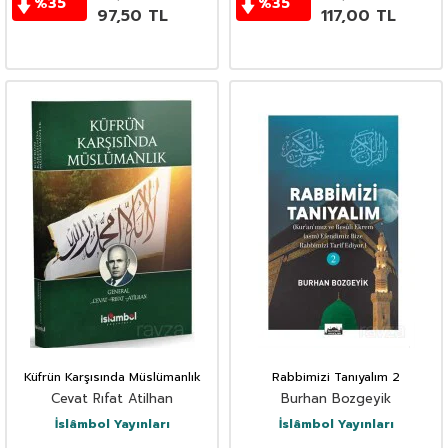
%
35
%
35
97,50
TL
117,00
TL
Küfrün Karşısında Müslümanlık
Rabbimizi Tanıyalım 2
Cevat Rıfat Atilhan
Burhan Bozgeyik
İslâmbol Yayınları
İslâmbol Yayınları