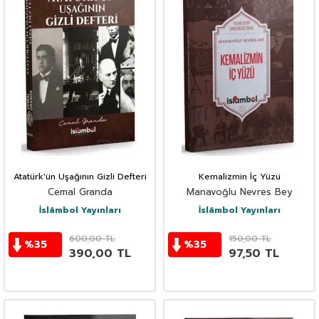
Atatürk'ün Uşağının Gizli Defteri
Kemalizmin İç Yüzü
Cemal Granda
Manavoğlu Nevres Bey
İslâmbol Yayınları
İslâmbol Yayınları
600,00
TL
150,00
TL
%
35
%
35
390,00
TL
97,50
TL