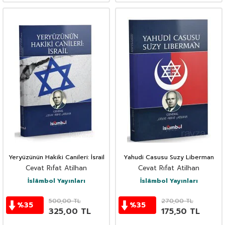
Yeryüzünün Hakiki Canileri: İsrail
Yahudi Casusu Suzy Liberman
Cevat Rıfat Atilhan
Cevat Rıfat Atilhan
İslâmbol Yayınları
İslâmbol Yayınları
500,00
TL
270,00
TL
%
35
%
35
325,00
TL
175,50
TL