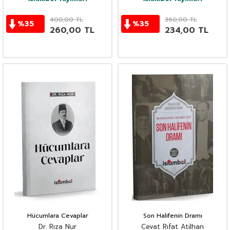
400,00
TL
360,00
TL
%
35
%
35
260,00
TL
234,00
TL
Hücumlara Cevaplar
Son Halifenin Dramı
Dr. Rıza Nur
Cevat Rıfat Atilhan