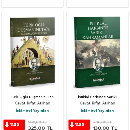
Türk Oğlu Düşmanını Tanı
İstiklal Harbinde Sarıklı
Kahramanlar
Cevat Rıfat Atilhan
Cevat Rıfat Atilhan
İslâmbol Yayınları
İslâmbol Yayınları
500,00
TL
200,00
TL
%
35
%
35
325,00
TL
130,00
TL