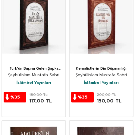
Türk'ün Başına Gelen Şapka
Kemalistlerin Din Düşmanlığı
Meselesi
Şeyhülislam Mustafa Sabri
Şeyhülislam Mustafa Sabri
Efendi
Efendi
İslâmbol Yayınları
İslâmbol Yayınları
180,00
TL
200,00
TL
%
35
%
35
117,00
TL
130,00
TL