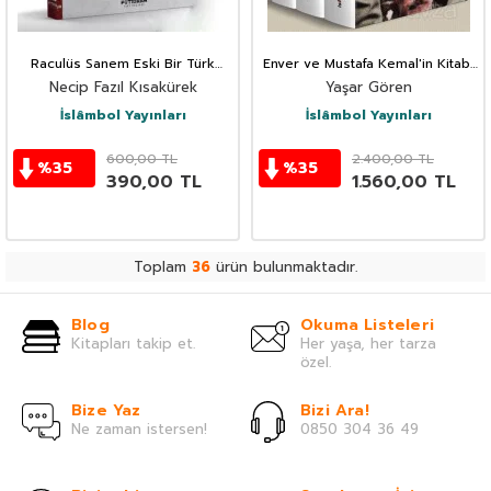
Raculüs Sanem Eski Bir Türk
Enver ve Mustafa Kemal'in Kitabı
Subayi
1908 - 1938 (3 Kitap Takım)
Necip Fazıl Kısakürek
Yaşar Gören
İslâmbol Yayınları
İslâmbol Yayınları
600,00
TL
2.400,00
TL
%
35
%
35
390,00
TL
1.560,00
TL
Toplam
36
ürün bulunmaktadır.
Blog
Okuma Listeleri
Kitapları takip et.
Her yaşa, her tarza
özel.
Bize Yaz
Bizi Ara!
Ne zaman istersen!
0850 304 36 49