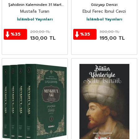
Şahidinin Kaleminden 31 Mart
Gözyaşı Denizi
Faciası
Mustafa Turan
Ebul Ferec İbnul Cevzi
İslâmbol Yayınları
İslâmbol Yayınları
200,00
TL
300,00
TL
%
35
%
35
130,00
TL
195,00
TL