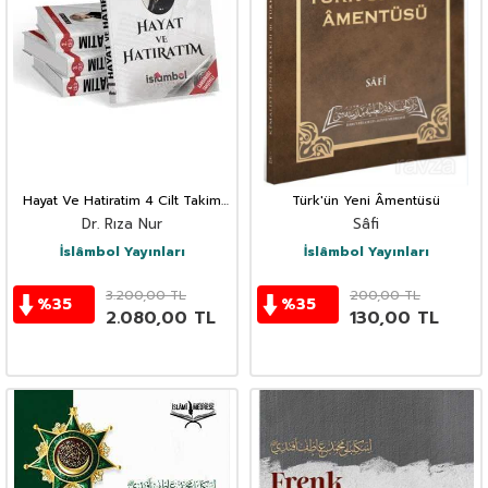
Hayat Ve Hatiratim 4 Cilt Takim
Türk'ün Yeni Âmentüsü
Rıza Nut Hatıratı
Dr. Rıza Nur
Sâfi
İslâmbol Yayınları
İslâmbol Yayınları
3.200,00
TL
200,00
TL
%
35
%
35
2.080,00
TL
130,00
TL