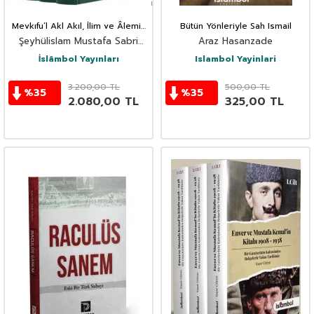
Mevkıfu’l Akl Akıl, İlim ve Âlemin
Bütün Yönleriyle Sah Ismail
Âlemlerin Rabbi ve Rasûlleri
Şeyhülislam Mustafa Sabri
Araz Hasanzade
Karşısındaki Konumu (4 Cilt
Efendi
Takım)
İslâmbol Yayınları
Islambol Yayinlari
3.200,00
TL
500,00
TL
%
35
%
35
2.080,00
TL
325,00
TL