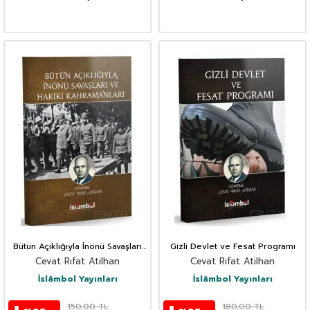
Bütün Açıklığıyla İnönü Savaşları
Gizli Devlet ve Fesat Programı
ve Hakiki Kahramanları
Cevat Rıfat Atilhan
Cevat Rıfat Atilhan
İslâmbol Yayınları
İslâmbol Yayınları
150,00
TL
180,00
TL