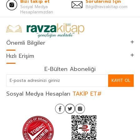
Bizi takip et
Sorularınız İçin
Sosyal Medya
Bilgi@ravzakitap.com
Hesaplarımızdan
Önemli Bilgiler
Hızlı Erişim
E-Bülten Aboneliği
KAYIT OL
Sosyal Medya Hesapları
TAKİP ET#