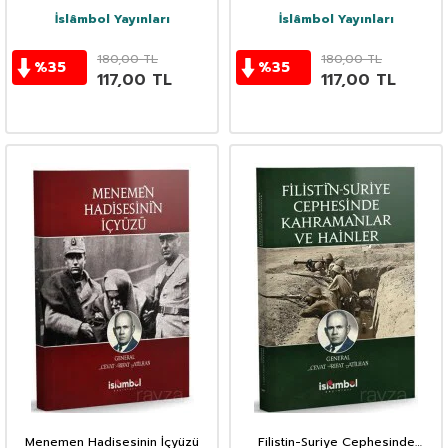
İslâmbol Yayınları
İslâmbol Yayınları
180,00
TL
180,00
TL
%
35
%
35
117,00
TL
117,00
TL
Menemen Hadisesinin İçyüzü
Filistin-Suriye Cephesinde