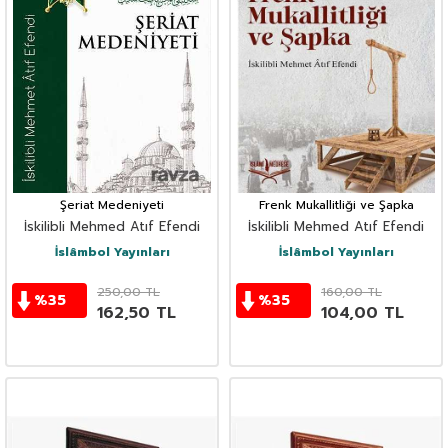
Şeriat Medeniyeti
Frenk Mukallitliği ve Şapka
İskilibli Mehmed Atıf Efendi
İskilibli Mehmed Atıf Efendi
İslâmbol Yayınları
İslâmbol Yayınları
250,00
TL
160,00
TL
%
35
%
35
162,50
TL
104,00
TL