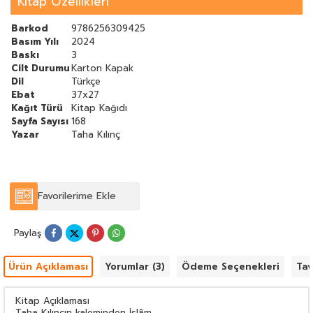
Kitap Özellikleri
Barkod
9786256309425
Basım Yılı
2024
Baskı
3
Cilt Durumu
Karton Kapak
Dil
Türkçe
Ebat
37x27
Kağıt Türü
Kitap Kağıdı
Sayfa Sayısı
168
Yazar
Taha Kılınç
Favorilerime Ekle
Paylaş
Ürün Açıklaması
Yorumlar (3)
Ödeme Seçenekleri
Tav
Kitap Açıklaması
Taha Kılınçın kaleminden İslâm