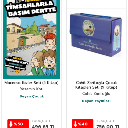
Maceracı İkizler Seti (5 Kitap)
Cahit Zarifoğlu Çocuk
Kitapları Seti (9 Kitap)
Yasemin Katı
Cahit Zarifoğlu
Beyan Çocuk
Beyan Yayınları
1.000,00
TL
1.260,00
TL
%
50
%
40
496,65
TL
756,00
TL