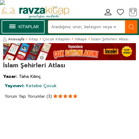
KİTAPLAR
Anasayfa
Kitap
Çocuk Kitapları
Hikaye
İslam Şehirleri Atlası
İslam Şehirleri Atlası
Yazar:
Taha Kılınç
Yayınevi:
Ketebe Çocuk
Yorum Yap
Yorumlar (3)