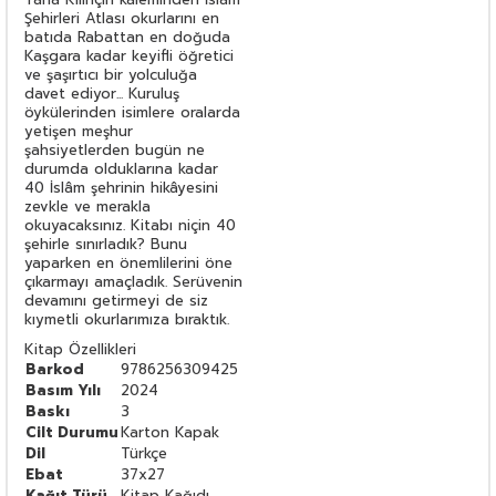
Şehirleri Atlası okurlarını en
batıda Rabattan en doğuda
Kaşgara kadar keyifli öğretici
ve şaşırtıcı bir yolculuğa
davet ediyor... Kuruluş
öykülerinden isimlere oralarda
yetişen meşhur
şahsiyetlerden bugün ne
durumda olduklarına kadar
40 İslâm şehrinin hikâyesini
zevkle ve merakla
okuyacaksınız. Kitabı niçin 40
şehirle sınırladık? Bunu
yaparken en önemlilerini öne
çıkarmayı amaçladık. Serüvenin
devamını getirmeyi de siz
kıymetli okurlarımıza bıraktık.
Kitap Özellikleri
Barkod
9786256309425
Basım Yılı
2024
Baskı
3
Cilt Durumu
Karton Kapak
Dil
Türkçe
Ebat
37x27
Kağıt Türü
Kitap Kağıdı