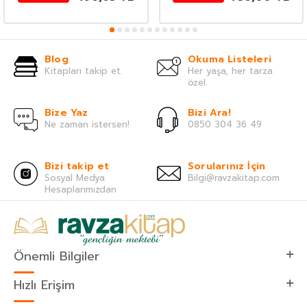
Blog
Okuma Listeleri
Kitapları takip et.
Her yaşa, her tarza
özel.
Bize Yaz
Bizi Ara!
Ne zaman istersen!
0850 304 36 49
Bizi takip et
Sorularınız İçin
Sosyal Medya
Bilgi@ravzakitap.com
Hesaplarımızdan
Önemli Bilgiler
Hızlı Erişim