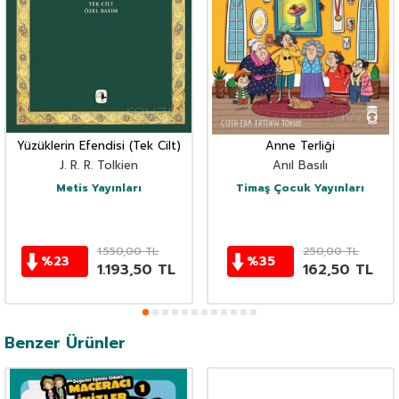
Yüzüklerin Efendisi (Tek Cilt)
Anne Terliği
J. R. R. Tolkien
Anıl Basılı
Metis Yayınları
Timaş Çocuk Yayınları
1.550,00
TL
250,00
TL
%
23
%
35
1.193,50
TL
162,50
TL
Benzer Ürünler