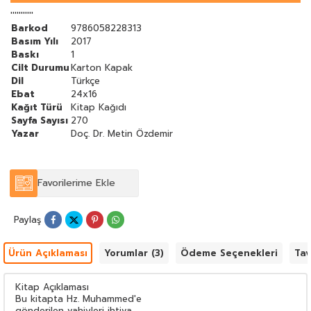
'''''''''''
Barkod
9786058228313
Basım Yılı
2017
Baskı
1
Cilt Durumu
Karton Kapak
Dil
Türkçe
Ebat
24x16
Kağıt Türü
Kitap Kağıdı
Sayfa Sayısı
270
Yazar
Doç. Dr. Metin Özdemir
Favorilerime Ekle
Paylaş
Ürün Açıklaması
Yorumlar (3)
Ödeme Seçenekleri
Tav
Kitap Açıklaması
Bu kitapta Hz. Muhammed'e
gönderilen vahiyleri ihtiva