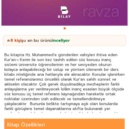
8
kişi
şu an bu ürünü
inceliyor
🔥
Bu kitapta Hz. Muhammed'e gönderilen vahiyleri ihtiva eden
Kur'an-ı Kerim ile son kez tashih edilen söz konusu inanç
sistemi üniversite öğrencilerinin ve her seviyeden okurun
kolayca anlayabileceği bir üslup ve yöntem izlenerek bir ders
kitabı niteliğinde ana hatlarıyla ele alınacaktır. Konular işlenirken
temel referanslarımız öncelikli olarak Kur'an sahih sünnet ve
aklıselim olacaktır. Çok gerek duyulmadıkça mezheplerin farklı
anlayışlarına yer verilmeyecek İslâm inanç esasları büyük ölçüde
söz konusu üç temel referans kaynağından hareketle ortak
noktalar üzerinden izah edilecek ve temellendirilmeye
çalışılacaktır. Bununla birlikte tartışmaya açık olan konularda
farklı görüşlere temel dayanaklarına atıfta bulunarak yer
verilecek ancak bunlar arasında bir tercihte bulunulmayacaktır.
Buna karşılık söz konusu dayanak noktalarında bir tutarsızlık
görüldüğünde onlara kısaca işaret edilecektir.
Kitap Özellikleri