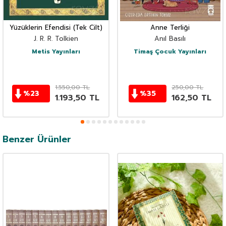
Yüzüklerin Efendisi (Tek Cilt)
Anne Terliği
J. R. R. Tolkien
Anıl Basılı
Metis Yayınları
Timaş Çocuk Yayınları
1.550,00
TL
250,00
TL
%
23
%
35
1.193,50
TL
162,50
TL
Benzer Ürünler