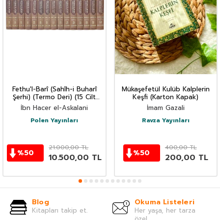
Fethu'l-Barî (Sahîh-i Buharî
Mükaşefetül Kulüb Kalplerin
Şerhi) (Termo Deri) (15 Cilt
Keşfi (Karton Kapak)
Takım)
İbn Hacer el-Askalani
İmam Gazali
Polen Yayınları
Ravza Yayınları
21.000,00
TL
400,00
TL
%
50
%
50
10.500,00
TL
200,00
TL
Blog
Okuma Listeleri
Kitapları takip et.
Her yaşa, her tarza
özel.