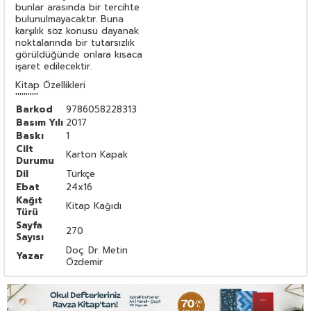
bunlar arasında bir tercihte
bulunulmayacaktır. Buna
karşılık söz konusu dayanak
noktalarında bir tutarsızlık
görüldüğünde onlara kısaca
işaret edilecektir.
Kitap Özellikleri
'''''''''''
Barkod
9786058228313
Basım Yılı
2017
Baskı
1
Cilt
Karton Kapak
Durumu
Dil
Türkçe
Ebat
24x16
Kağıt
Kitap Kağıdı
Türü
Sayfa
270
Sayısı
Doç. Dr. Metin
Yazar
Özdemir