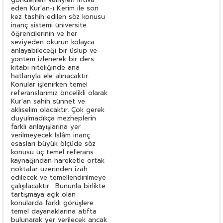
eden Kur'an-ı Kerim ile son
kez tashih edilen söz konusu
inanç sistemi üniversite
öğrencilerinin ve her
seviyeden okurun kolayca
anlayabileceği bir üslup ve
yöntem izlenerek bir ders
kitabı niteliğinde ana
hatlarıyla ele alınacaktır.
Konular işlenirken temel
referanslarımız öncelikli olarak
Kur'an sahih sünnet ve
aklıselim olacaktır. Çok gerek
duyulmadıkça mezheplerin
farklı anlayışlarına yer
verilmeyecek İslâm inanç
esasları büyük ölçüde söz
konusu üç temel referans
kaynağından hareketle ortak
noktalar üzerinden izah
edilecek ve temellendirilmeye
çalışılacaktır. Bununla birlikte
tartışmaya açık olan
konularda farklı görüşlere
temel dayanaklarına atıfta
bulunarak yer verilecek ancak