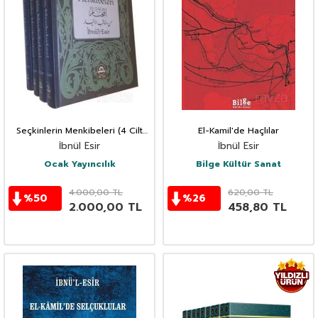
Seçkinlerin Menkibeleri (4 Cilt
El-Kamil'de Haçlılar
Takım)
İbnül Esir
İbnül Esir
Ocak Yayıncılık
Bilge Kültür Sanat
4.000,00
TL
620,00
TL
%
50
%
26
2.000,00
TL
458,80
TL