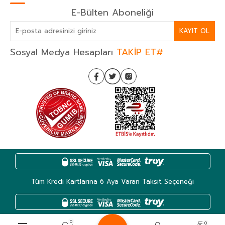
E-Bülten Aboneliği
KAYIT OL
Sosyal Medya Hesapları
TAKİP ET#
Tüm Kredi Kartlarına 6 Aya Varan Taksit Seçeneği
0
0