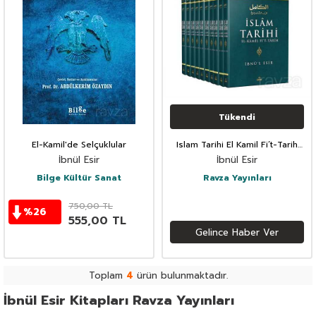
Tükendi
El-Kamil'de Selçuklular
Islam Tarihi El Kamil Fi’t-Tarih
Tercümesi (10 Cilt)
İbnül Esir
İbnül Esir
Bilge Kültür Sanat
Ravza Yayınları
750,00
TL
%
26
555,00
TL
Gelince Haber Ver
Toplam
4
ürün bulunmaktadır.
İbnül Esir Kitapları Ravza Yayınları