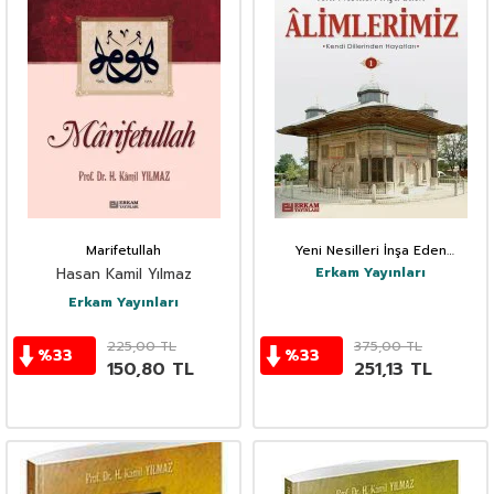
Marifetullah
Yeni Nesilleri İnşa Eden
Alimlerimiz 1
Erkam Yayınları
Hasan Kamil Yılmaz
Erkam Yayınları
225,00
TL
375,00
TL
%
33
%
33
150,80
TL
251,13
TL