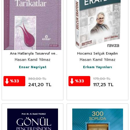
Ana Hatlarıyla Tasavvuf ve
Hocamız Selçuk Eraydın
Tarikatlar
Hasan Kamil Yılmaz
Hasan Kamil Yılmaz
Ensar Neşriyat
Erkam Yayınları
360,00
TL
175,00
TL
%
33
%
33
241,20
TL
117,25
TL