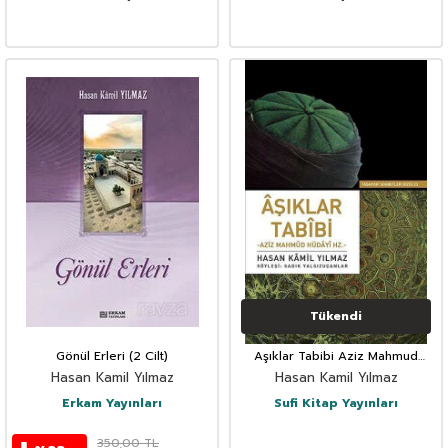
Tükendi
Gönül Erleri (2 Cilt)
Aşıklar Tabibi Aziz Mahmud
Hüdayi Hz.
Hasan Kamil Yılmaz
Hasan Kamil Yılmaz
Erkam Yayınları
Sufi Kitap Yayınları
350,00
TL