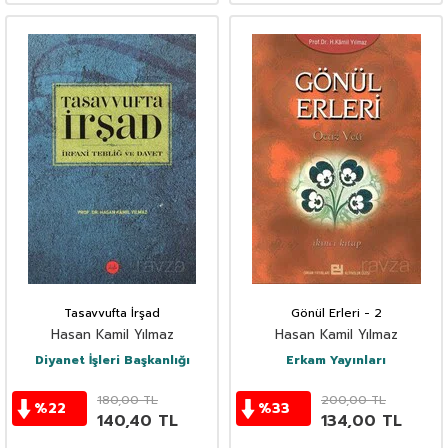
Tasavvufta İrşad
Gönül Erleri - 2
Hasan Kamil Yılmaz
Hasan Kamil Yılmaz
Diyanet İşleri Başkanlığı
Erkam Yayınları
180,00
TL
200,00
TL
%
22
%
33
140,40
TL
134,00
TL