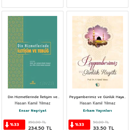
Din Hizmetlerinde İletişim ve
Peygamberimiz ve Günlük Hayatı
Tebliğ
(Cep Boy)
Hasan Kamil Yılmaz
Hasan Kamil Yılmaz
Ensar Neşriyat
Erkam Yayınları
350,00
TL
50,00
TL
%
33
%
33
234,50
TL
33,50
TL