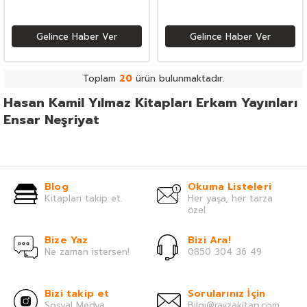
Gelince Haber Ver
Gelince Haber Ver
Toplam
20
ürün bulunmaktadır.
Hasan Kamil Yılmaz Kitapları Erkam Yayınları
Ensar Neşriyat
Blog
Okuma Listeleri
Kitapları takip et.
Her yaşa, her tarza
özel.
Bize Yaz
Bizi Ara!
Ne zaman istersen!
0850 304 36 49
Bizi takip et
Sorularınız İçin
Sosyal Medya
Bilgi@ravzakitap.com