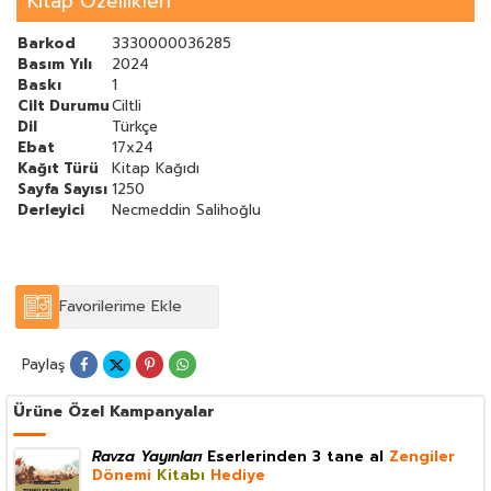
Kitap Özellikleri
Barkod
3330000036285
Basım Yılı
2024
Baskı
1
Cilt Durumu
Ciltli
Dil
Türkçe
Ebat
17x24
Kağıt Türü
Kitap Kağıdı
Sayfa Sayısı
1250
Derleyici
Necmeddin Salihoğlu
Favorilerime Ekle
Paylaş
Ürüne Özel Kampanyalar
Ravza Yayınları
Eserlerinden 3 tane al
Zengiler
Dönemi
Kitabı
Hediye