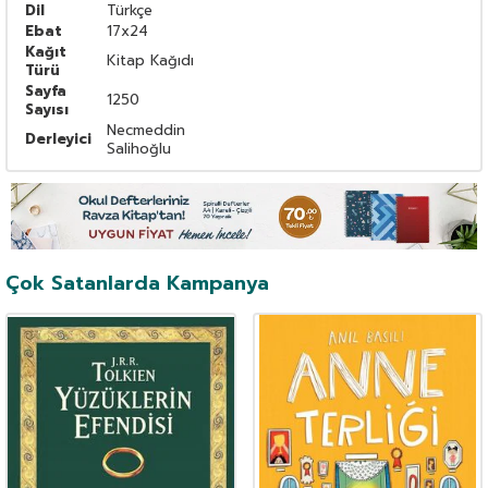
Dil
Türkçe
Ebat
17x24
Kağıt
Kitap Kağıdı
Türü
Sayfa
1250
Sayısı
Necmeddin
Derleyici
Salihoğlu
Çok Satanlarda Kampanya