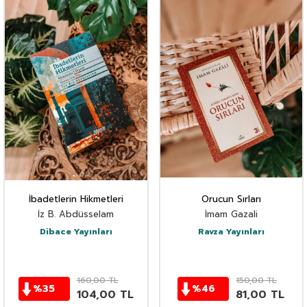
İbadetlerin Hikmetleri
Orucun Sırları
İz B. Abdüsselam
İmam Gazali
Dibace Yayınları
Ravza Yayınları
160,00
TL
150,00
TL
%
35
%
46
104,00
TL
81,00
TL