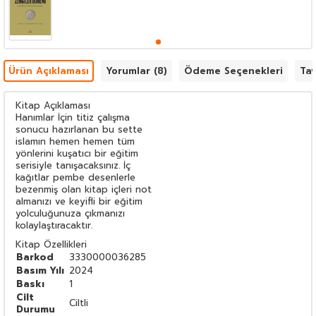
Ürün Açıklaması
Yorumlar (8)
Ödeme Seçenekleri
Tav
Kitap Açıklaması
Hanımlar İçin titiz çalışma
sonucu hazırlanan bu sette
islamın hemen hemen tüm
yönlerini kuşatıcı bir eğitim
serisiyle tanışacaksınız. İç
kağıtlar pembe desenlerle
bezenmiş olan kitap içleri not
almanızı ve keyifli bir eğitim
yolculuğunuza çıkmanızı
kolaylaştıracaktır.
Kitap Özellikleri
Barkod
3330000036285
Basım Yılı
2024
Baskı
1
Cilt
Ciltli
Durumu