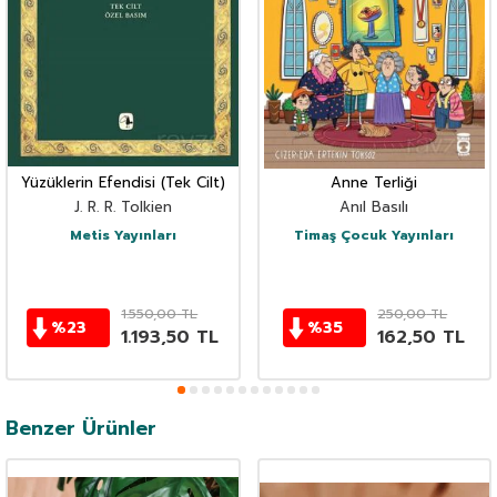
Yüzüklerin Efendisi (Tek Cilt)
Anne Terliği
J. R. R. Tolkien
Anıl Basılı
Metis Yayınları
Timaş Çocuk Yayınları
1.550,00
TL
250,00
TL
%
23
%
35
1.193,50
TL
162,50
TL
Benzer Ürünler