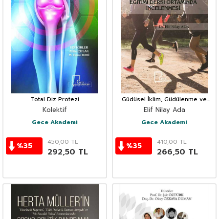
Total Diz Protezi
Güdüsel İklim, Güdülenme ve
Optimal Performans Duygu
Kolektif
Elif Nilay Ada
Durumunun Beden Eğitimi Dersi
Ortamında İncelenmesi
Gece Akademi
Gece Akademi
450,00
TL
410,00
TL
%
35
%
35
292,50
TL
266,50
TL