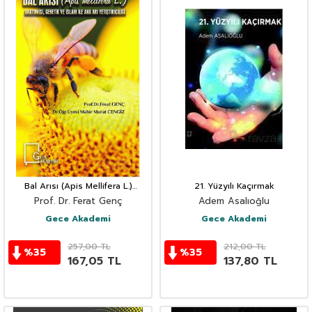
Bal Arısı (Apis Mellifera L.)
21. Yüzyılı Kaçırmak
Anatomisi, Genetik ve Islahı ile
Prof. Dr. Ferat Genç
Adem Asalıoğlu
Ana Arı Yetiştiriciliği
Gece Akademi
Gece Akademi
257,00
TL
212,00
TL
%
35
%
35
167,05
TL
137,80
TL