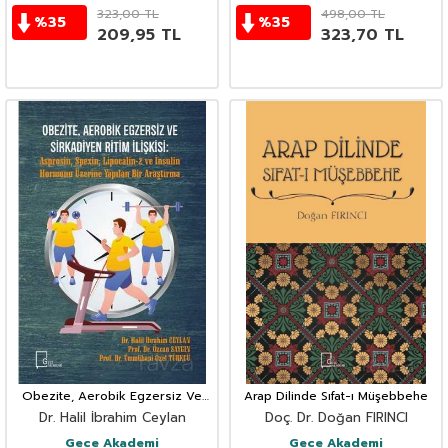
323,00
TL
498,00
TL
%
35
%
35
209,95
TL
323,70
TL
Obezite, Aerobik Egzersiz Ve
Arap Dilinde Sıfat-ı Müşebbehe
Sirkadiyen Ritim İlişkişi: Asprosin,
Dr. Halil İbrahim Ceylan
Doç. Dr. Doğan FIRINCI
Spexin, Lipocalin-2 ve İnsulin Hor
Gece Akademi
Gece Akademi