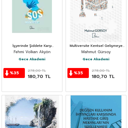
İşyerinde Şiddete Karşı
Multiversite Kentsel Gelişmeye
Çalışanların Bireysel Çatışma
Yönelik İşlevleriyle Üniversite
Fehmi Volkan Akyön
Mahmut Gürsoy
Yönetimi Yaklaşımları
Gece Akademi
Gece Akademi
278,00
TL
278,00
TL
%
35
%
35
180,70
TL
180,70
TL