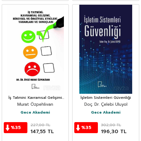
İş Tatmini: Kavramsal Gelişimi
İşletim Sistemleri Güvenliği
Bireysel ve Örgütsel Etkileri,
Murat Özpehlivan
Doç. Dr. Çelebi Uluyol
Yararları ve Sonuçları
Gece Akademi
Gece Akademi
227,00
TL
302,00
TL
%
35
%
35
147,55
TL
196,30
TL