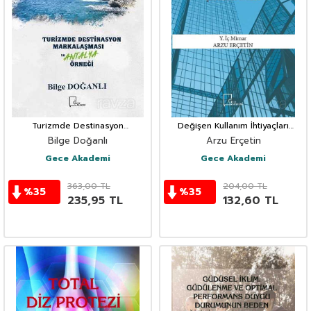
Turizmde Destinasyon
Değişen Kullanım İhtiyaçları
Markalaşması Ve Antalya Örneği
Karşısında Hastane Giriş
Bilge Doğanlı
Arzu Erçetin
Mekanları'nın Şekillenmesi
Gece Akademi
Gece Akademi
363,00
TL
204,00
TL
%
35
%
35
235,95
TL
132,60
TL