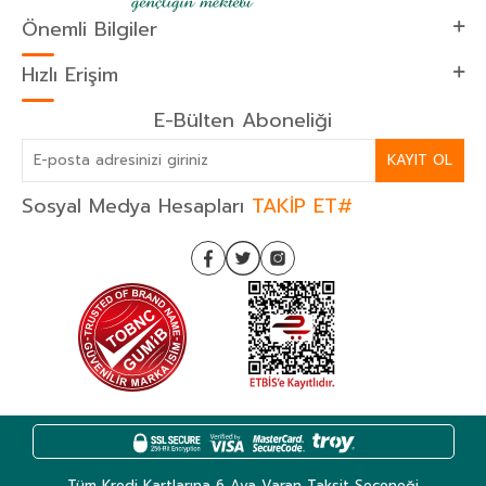
Önemli Bilgiler
Hızlı Erişim
E-Bülten Aboneliği
KAYIT OL
Sosyal Medya Hesapları
TAKİP ET#
Tüm Kredi Kartlarına 6 Aya Varan Taksit Seçeneği