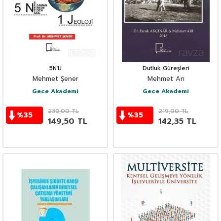
5N1J
Dutluk Güreşleri
Mehmet Şener
Mehmet Arı
Gece Akademi
Gece Akademi
230,00
TL
219,00
TL
%
35
%
35
149,50
TL
142,35
TL