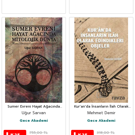
Sumer Evreni Hayat Ağacında
Kur'an'da İnsanların İlah Olarak
Mitolojik Dünya
Edindikleri Objeler
Uğur Sarvan
Mehmet Demir
Gece Akademi
Gece Akademi
755,00
TL
318,00
TL