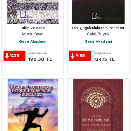
Kıble ve Kabe
Dini Çoğulculuktan Küresel Bir
Teoloji'ye:
Musa Kaval
Celal Büyük
Gece Akademi
Gece Akademi
302,00
TL
191,00
TL
%
35
%
35
196,30
TL
124,15
TL