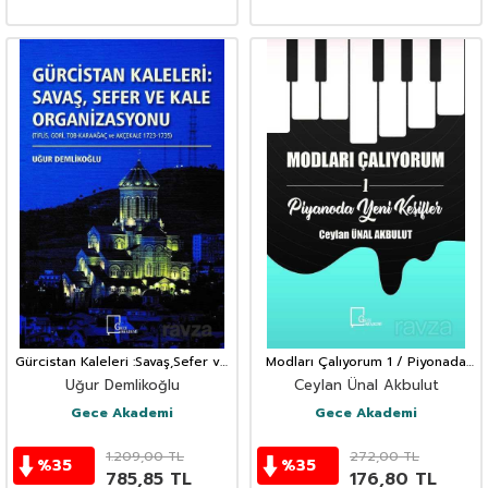
Gürcistan Kaleleri :Savaş,Sefer ve
Modları Çalıyorum 1 / Piyonada
Kale Organizasyonu
Yeni Keşifler
Uğur Demlikoğlu
Ceylan Ünal Akbulut
Gece Akademi
Gece Akademi
1.209,00
TL
272,00
TL
%
35
%
35
785,85
TL
176,80
TL