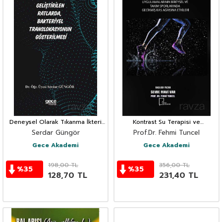
Deneysel Olarak Tıkanma İkteri
Kontrast Su Terapisi ve
Geliştirilen Ratlarda, Bakteriyel
Elektroterapi Uygulamalarının
Serdar Güngör
Prof.Dr. Fehmi Tuncel
Translokasyonun Gösterilmesi
Bireysel ve Takım Sporlarında
Gecikmiş Kas Ağrısına Etkileri
Gece Akademi
Gece Akademi
198,00
TL
356,00
TL
%
35
%
35
128,70
TL
231,40
TL