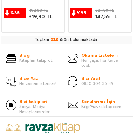
492,00
TL
227,00
TL
%
35
%
35
319,80
TL
147,55
TL
Toplam
226
ürün bulunmaktadır.
Blog
Okuma Listeleri
Kitapları takip et.
Her yaşa, her tarza
özel.
Bize Yaz
Bizi Ara!
Ne zaman istersen!
0850 304 36 49
Bizi takip et
Sorularınız İçin
Sosyal Medya
Bilgi@ravzakitap.com
Hesaplarımızdan