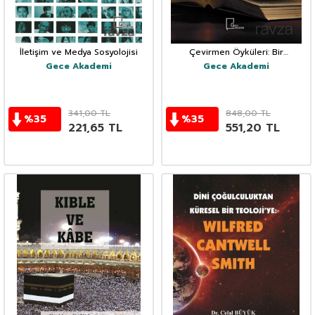
İletişim ve Medya Sosyolojisi
Çevirmen Öyküleri: Bir
Özbetimleme Çalışması
Gece Akademi
Gece Akademi
341,00
TL
848,00
TL
%
35
%
35
221,65
TL
551,20
TL