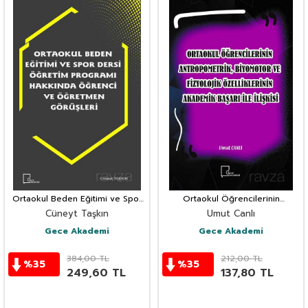
Ortaokul Beden Eğitimi ve Spor
Ortaokul Öğrencilerinin
Dersi Öğretim Programı
Antropometrik, Biyomotor ve
Cüneyt Taşkın
Umut Canlı
Hakkında Öğrenci ve Öğretmen
Fizyolojik Özelliklerinin Akademik
Görüşleri Görüşleri
Başarı İle İlişkisi
Gece Akademi
Gece Akademi
384,00
TL
212,00
TL
%
35
%
35
249,60
TL
137,80
TL