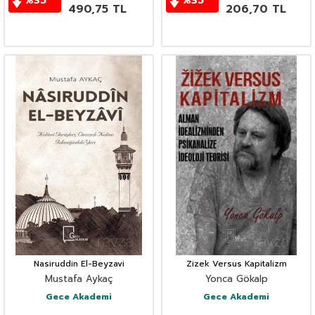
%
35
%
35
490,75
TL
206,70
TL
Nasiruddin El-Beyzavi
Zizek Versus Kapitalizm
Mustafa Aykaç
Yonca Gökalp
Gece Akademi
Gece Akademi