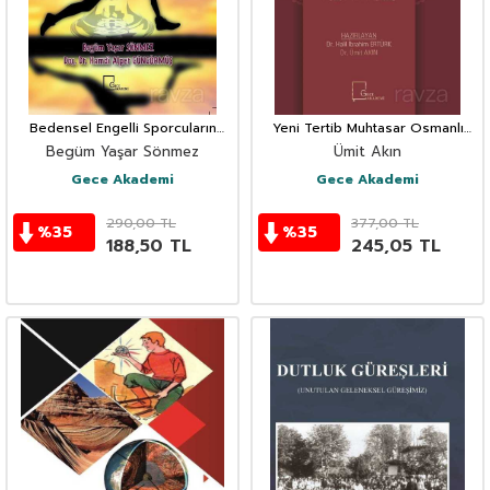
Bedensel Engelli Sporcuların
Yeni Tertib Muhtasar Osmanlı
Spora Özgü Başarı
Sarfı Giriş-Metin-Sözlük-
Begüm Yaşar Sönmez
Ümit Akın
Motivasyonlarının
Tıpkıbasım)
Değerlendirilmesi
Gece Akademi
Gece Akademi
290,00
TL
377,00
TL
%
35
%
35
188,50
TL
245,05
TL