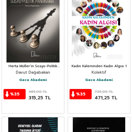
Herta Müller'in Sosyo-Politik
Kadın Kaleminden Kadın Algısı 1
Panorama
Davut Dağabakan
Kolektif
Gece Akademi
Gece Akademi
485,00
TL
725,00
TL
%
35
%
35
315,25
TL
471,25
TL