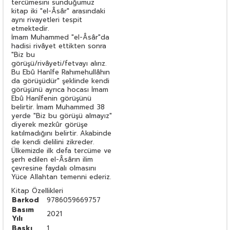
tercümesini sunduğumuz
kitap iki "el-Âsâr" arasındaki
aynı rivayetleri tespit
etmektedir.
İmam Muhammed "el-Âsâr"da
hadisi rivâyet ettikten sonra
"Biz bu
görüşü/rivâyeti/fetvayı alırız.
Bu Ebû Hanîfe Rahımehullâhın
da görüşüdür" şeklinde kendi
görüşünü ayrıca hocası İmam
Ebû Hanîfenin görüşünü
belirtir. İmam Muhammed 38
yerde "Biz bu görüşü almayız"
diyerek mezkûr görüşe
katılmadığını belirtir. Akabinde
de kendi delilini zikreder.
Ülkemizde ilk defa tercüme ve
şerh edilen el-Âsârın ilim
çevresine faydalı olmasını
Yüce Allahtan temenni ederiz.
Kitap Özellikleri
Barkod
9786059669757
Basım
2021
Yılı
Baskı
1