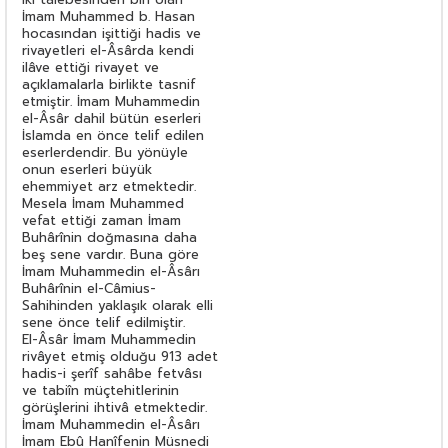
İmam Muhammed b. Hasan
hocasından işittiği hadis ve
rivayetleri el-Âsârda kendi
ilâve ettiği rivayet ve
açıklamalarla birlikte tasnif
etmiştir. İmam Muhammedin
el-Âsâr dahil bütün eserleri
İslamda en önce telif edilen
eserlerdendir. Bu yönüyle
onun eserleri büyük
ehemmiyet arz etmektedir.
Mesela İmam Muhammed
vefat ettiği zaman İmam
Buhârînin doğmasına daha
beş sene vardır. Buna göre
İmam Muhammedin el-Âsârı
Buhârînin el-Câmius-
Sahihinden yaklaşık olarak elli
sene önce telif edilmiştir.
El-Âsâr İmam Muhammedin
rivâyet etmiş olduğu 913 adet
hadis-i şerîf sahâbe fetvâsı
ve tabiîn müçtehitlerinin
görüşlerini ihtivâ etmektedir.
İmam Muhammedin el-Âsârı
İmam Ebû Hanîfenin Müsnedi