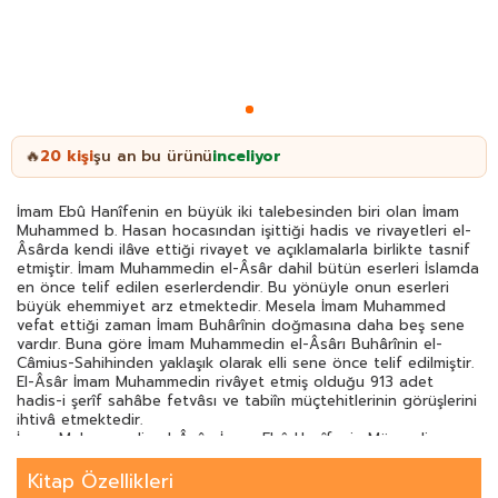
20
kişi
şu an bu ürünü
inceliyor
🔥
İmam Ebû Hanîfenin en büyük iki talebesinden biri olan İmam
Muhammed b. Hasan hocasından işittiği hadis ve rivayetleri el-
Âsârda kendi ilâve ettiği rivayet ve açıklamalarla birlikte tasnif
etmiştir. İmam Muhammedin el-Âsâr dahil bütün eserleri İslamda
en önce telif edilen eserlerdendir. Bu yönüyle onun eserleri
büyük ehemmiyet arz etmektedir. Mesela İmam Muhammed
vefat ettiği zaman İmam Buhârînin doğmasına daha beş sene
vardır. Buna göre İmam Muhammedin el-Âsârı Buhârînin el-
Câmius-Sahihinden yaklaşık olarak elli sene önce telif edilmiştir.
El-Âsâr İmam Muhammedin rivâyet etmiş olduğu 913 adet
hadis-i şerîf sahâbe fetvâsı ve tabiîn müçtehitlerinin görüşlerini
ihtivâ etmektedir.
İmam Muhammedin el-Âsârı İmam Ebû Hanîfenin Müsnedi
mâhiyetindedir. Çünkü kitapta rivâyet edilen hadislerin 890ı
hocası İmam Ebû Hanîfe vasıtasıyladır. Ebû Hanîfeden başka 18
Kitap Özellikleri
şeyhten toplam 23 hadis rivâyet edilmiştir. Bu 18 şeyhin cerh ve