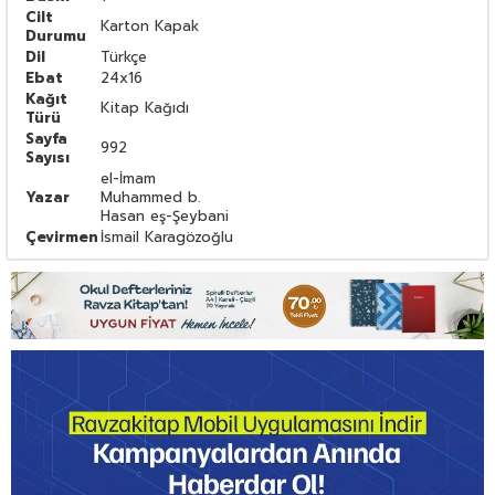
Cilt
Karton Kapak
Durumu
Dil
Türkçe
Ebat
24x16
Kağıt
Kitap Kağıdı
Türü
Sayfa
992
Sayısı
el-İmam
Yazar
Muhammed b.
Hasan eş-Şeybani
Çevirmen
İsmail Karagözoğlu