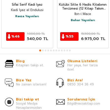
Sifai Serif Kadi Iyaz
Kütübi Sitte 6 Hadis Kitabının
Tercümesi (12 Kitap Takım
Kadi İyaz el Endulusi
Termo Deri Lüx Cilt)
İbn-i Mace
Ravza Yayınları
Bahar Yayınları
1.000,00
TL
15.500,00
TL
%
46
%
55
540,00
TL
6.975,00
TL
Blog
Okuma Listeleri
Kitapları takip et.
Her yaşa, her tarza
özel.
Bize Yaz
Bizi Ara!
Ne zaman istersen!
0850 304 36 49
Bizi takip et
Sorularınız İçin
Sosyal Medya
Bilgi@ravzakitap.com
Hesaplarımızdan