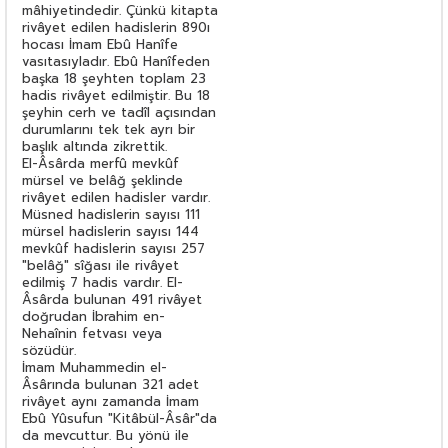
mâhiyetindedir. Çünkü kitapta
rivâyet edilen hadislerin 890ı
hocası İmam Ebû Hanîfe
vasıtasıyladır. Ebû Hanîfeden
başka 18 şeyhten toplam 23
hadis rivâyet edilmiştir. Bu 18
şeyhin cerh ve tadîl açısından
durumlarını tek tek ayrı bir
başlık altında zikrettik.
El-Âsârda merfû mevkûf
mürsel ve belâğ şeklinde
rivâyet edilen hadisler vardır.
Müsned hadislerin sayısı 111
mürsel hadislerin sayısı 144
mevkûf hadislerin sayısı 257
"belâğ" sîğası ile rivâyet
edilmiş 7 hadis vardır. El-
Âsârda bulunan 491 rivâyet
doğrudan İbrahim en-
Nehaînin fetvası veya
sözüdür.
İmam Muhammedin el-
Âsârında bulunan 321 adet
rivâyet aynı zamanda İmam
Ebû Yûsufun "Kitâbül-Âsâr"da
da mevcuttur. Bu yönü ile