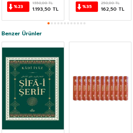
1.550,00
TL
250,00
TL
%
23
%
35
1.193,50
TL
162,50
TL
Benzer Ürünler